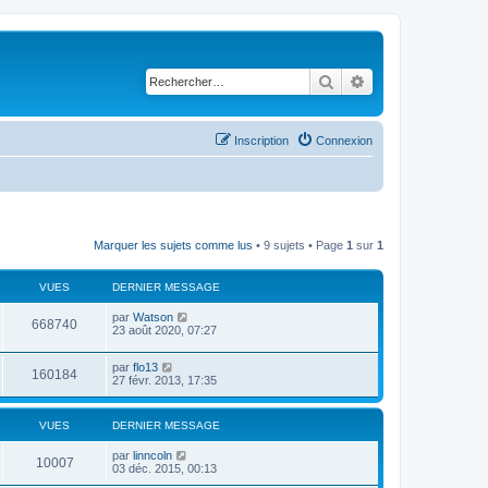
Rechercher
Recherche avancé
Inscription
Connexion
Marquer les sujets comme lus
• 9 sujets • Page
1
sur
1
VUES
DERNIER MESSAGE
par
Watson
668740
23 août 2020, 07:27
par
flo13
160184
27 févr. 2013, 17:35
VUES
DERNIER MESSAGE
par
linncoln
10007
03 déc. 2015, 00:13