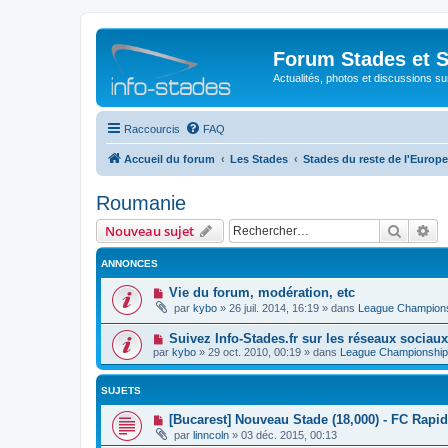
Forum Stades et 
Actualités, photos et discussions su
Raccourcis
FAQ
Accueil du forum
Les Stades
Stades du reste de l'Europe
Roumanie
Recher
Re
Nouveau sujet
ANNONCES
Vie du forum, modération, etc
par
kybo
»
26 juil. 2014, 16:19
» dans
League Champion
Suivez Info-Stades.fr sur les réseaux sociaux
par
kybo
»
29 oct. 2010, 00:19
» dans
League Championship
SUJETS
[Bucarest] Nouveau Stade (18,000) - FC Rapi
par
linncoln
»
03 déc. 2015, 00:13