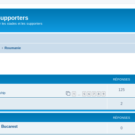
Supporters
r les stades et les supporters
Roumanie
cher
cherche avancée
RÉPONSES
125
ship
1
5
6
7
8
9
…
2
RÉPONSES
d Bucarest
0