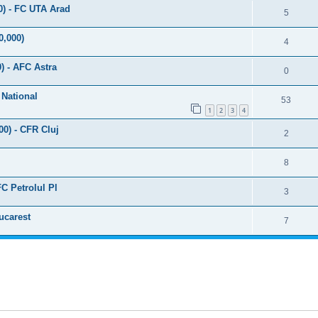
0) - FC UTA Arad
5
0,000)
4
) - AFC Astra
0
 National
53
1
2
3
4
00) - CFR Cluj
2
8
FC Petrolul Pl
3
ucarest
7