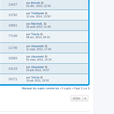
par
linncoln
13427
02 déc. 2015, 22:50
par
TheMantle
13782
12 nov. 2014, 13:50
par
Marshall_
10661
28 août 2014, 21:48
par
TotoJp
77146
08 avr. 2013, 09:10
par
clausewitz
11730
11 sept. 2012, 17:40
par
clausewitz
15583
01 sept. 2012, 14:24
par
clausewitz
14115
25 juin 2012, 14:57
par
TotoJp
16171
16 juil. 2011, 19:32
Marquer les sujets comme lus
• 9 sujets • Page
1
sur
1
Aller