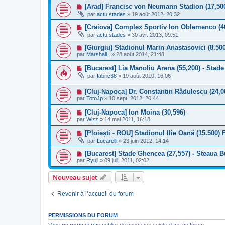
[Arad] Francisc von Neumann Stadion (17,50
par
actu.stades
»
19 août 2012, 20:32
[Craiova] Complex Sportiv Ion Oblemenco (4
par
actu.stades
»
30 avr. 2013, 09:51
[Giurgiu] Stadionul Marin Anastasovici (8.500
par
Marshall_
»
28 août 2014, 21:48
[Bucarest] Lia Manoliu Arena (55,200) - Stade
par
fabric38
»
19 août 2010, 16:06
[Cluj-Napoca] Dr. Constantin Rădulescu (24,0
par
TotoJp
»
10 sept. 2012, 20:44
[Cluj-Napoca] Ion Moina (30,596)
par
Wizz
»
14 mai 2011, 16:18
[Ploiești - ROU] Stadionul Ilie Oană (15.500) 
par
Lucarelli
»
23 juin 2012, 14:14
[Bucarest] Stade Ghencea (27,557) - Steaua B
par
Ryuji
»
09 juil. 2011, 02:02
Nouveau sujet
Revenir à l’accueil du forum
PERMISSIONS DU FORUM
Vous
ne pouvez pas
publier de nouveaux sujets dans ce forum