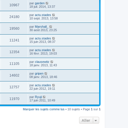
par
garden
10967
18 juil. 2014, 13:37
par
actu.stades
24180
10 sept. 2013, 13:58
par
Marshall_
19560
30 août 2013, 23:25
par
actu.stades
11241
15 juin 2013, 08:37
par
actu.stades
12354
16 févr. 2013, 19:03
par
clausewitz
11105
18 janv. 2013, 11:43
par
gripen
14602
08 janv. 2013, 18:46
par
actu.stades
12757
22 juin 2012, 19:11
par
Ryuji
11970
17 juin 2011, 10:49
Marquer les sujets comme lus
• 10 sujets • Page
1
sur
1
Aller