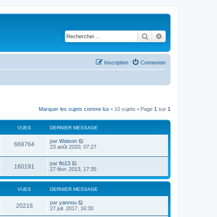
Rechercher
Recherche avancé
Inscription
Connexion
Marquer les sujets comme lus
• 10 sujets • Page
1
sur
1
VUES
DERNIER MESSAGE
par
Watson
668764
23 août 2020, 07:27
par
flo13
160191
27 févr. 2013, 17:35
VUES
DERNIER MESSAGE
par
yannou
20216
27 juil. 2017, 16:30