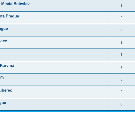
K Mlada Boleslav
1
rta Prague
9
rague
9
vice
1
1
 Karvinà
1
0)
6
Liberec
2
ague
0