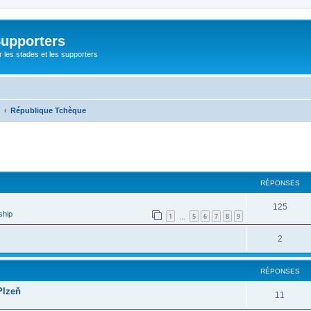
Supporters
r les stades et les supporters
République Tchèque
cher
cherche avancée
RÉPONSES
125
ship
1
5
6
7
8
9
…
2
RÉPONSES
Plzeň
11