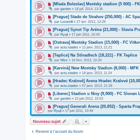
[Mlada Boleslav] Mestsky stadion (5 000) - F
par
garden
»
18 juil. 2014, 13:36
[Prague] Stade de Strahov (250,000) - AC Spa
par
Lucarelli
»
27 avr. 2012, 12:28
[Prague] Synot Tip Aréna (21,000) - Slavia P
par
Ryuji
»
17 juin 2011, 10:43
[Ostrava] Mestsky Stadion (15,000) - FC Vitko
par
actu.stades
»
12 janv. 2013, 21:21
[Teplice] Na Stínadlech (18,221) - FK Teplice
par
Wizz
»
16 févr. 2013, 16:34
[Karvinà] New Mestsky Stadion (8,000) - MFK
par
actu.stades
»
18 janv. 2013, 11:24
[Hradec Kralové] Arena Hradec Kralové (10,00
par
actu.stades
»
07 janv. 2013, 21:28
[Liberec] Stadion u Nisy (9,900) - FC Slovan 
par
garden
»
22 juin 2012, 15:53
[Prague] Generali Arena (20,852) - Sparta Pr
par
Ryuji
»
17 juin 2011, 10:49
Nouveau sujet
Revenir à l’accueil du forum