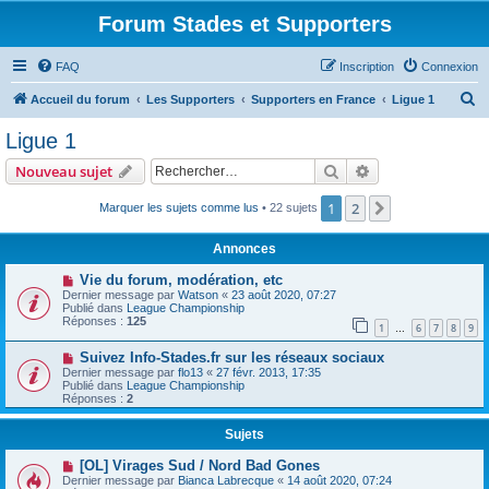
Forum Stades et Supporters
FAQ
Inscription
Connexion
R
Accueil du forum
Les Supporters
Supporters en France
Ligue 1
e
Ligue 1
c
Rechercher
Recherche avanc
Nouveau sujet
h
e
1
2
Suivant
Marquer les sujets comme lus
• 22 sujets
r
Annonces
c
Vie du forum, modération, etc
h
Dernier message par
Watson
«
23 août 2020, 07:27
Publié dans
League Championship
e
Réponses :
125
1
6
7
8
9
…
r
Suivez Info-Stades.fr sur les réseaux sociaux
Dernier message par
flo13
«
27 févr. 2013, 17:35
Publié dans
League Championship
Réponses :
2
Sujets
[OL] Virages Sud / Nord Bad Gones
Dernier message par
Bianca Labrecque
«
14 août 2020, 07:24