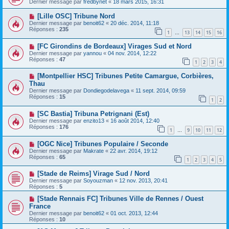
Dernier message par
fredbynet
«
18 mars 2015, 16:31
[Lille OSC] Tribune Nord
Dernier message par
benoit62
«
20 déc. 2014, 11:18
Réponses :
235
1
13
14
15
16
…
[FC Girondins de Bordeaux] Virages Sud et Nord
Dernier message par
yannou
«
04 nov. 2014, 12:22
Réponses :
47
1
2
3
4
[Montpellier HSC] Tribunes Petite Camargue, Corbières,
Thau
Dernier message par
Dondiegodelavega
«
11 sept. 2014, 09:59
Réponses :
15
1
2
[SC Bastia] Tribuna Petrignani (Est)
Dernier message par
enzito13
«
16 août 2014, 12:40
Réponses :
176
1
9
10
11
12
…
[OGC Nice] Tribunes Populaire / Seconde
Dernier message par
Makrate
«
22 avr. 2014, 19:12
Réponses :
65
1
2
3
4
5
[Stade de Reims] Virage Sud / Nord
Dernier message par
Soyouzman
«
12 nov. 2013, 20:41
Réponses :
5
[Stade Rennais FC] Tribunes Ville de Rennes / Ouest
France
Dernier message par
benoit62
«
01 oct. 2013, 12:44
Réponses :
10