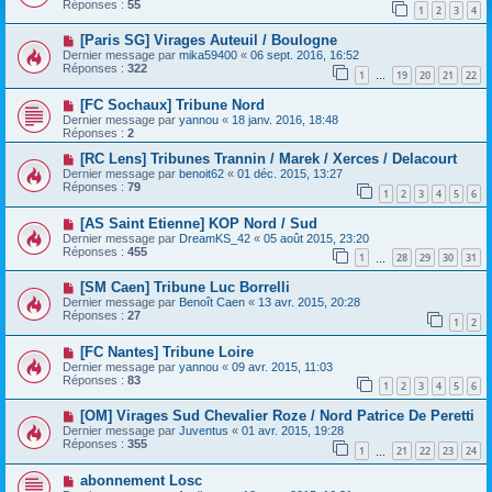
Réponses :
55
1
2
3
4
[Paris SG] Virages Auteuil / Boulogne
Dernier message par
mika59400
«
06 sept. 2016, 16:52
Réponses :
322
1
19
20
21
22
…
[FC Sochaux] Tribune Nord
Dernier message par
yannou
«
18 janv. 2016, 18:48
Réponses :
2
[RC Lens] Tribunes Trannin / Marek / Xerces / Delacourt
Dernier message par
benoit62
«
01 déc. 2015, 13:27
Réponses :
79
1
2
3
4
5
6
[AS Saint Etienne] KOP Nord / Sud
Dernier message par
DreamKS_42
«
05 août 2015, 23:20
Réponses :
455
1
28
29
30
31
…
[SM Caen] Tribune Luc Borrelli
Dernier message par
Benoît Caen
«
13 avr. 2015, 20:28
Réponses :
27
1
2
[FC Nantes] Tribune Loire
Dernier message par
yannou
«
09 avr. 2015, 11:03
Réponses :
83
1
2
3
4
5
6
[OM] Virages Sud Chevalier Roze / Nord Patrice De Peretti
Dernier message par
Juventus
«
01 avr. 2015, 19:28
Réponses :
355
1
21
22
23
24
…
abonnement Losc