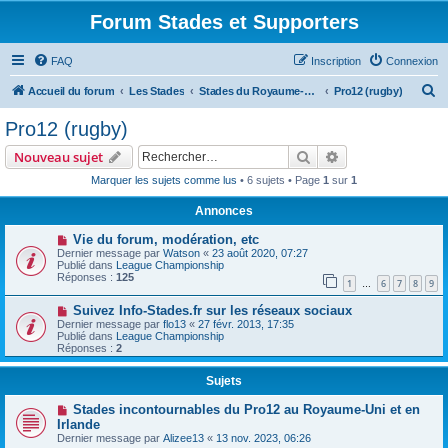
Forum Stades et Supporters
FAQ
Inscription
Connexion
R
Accueil du forum
Les Stades
Stades du Royaume-Uni et de l'Irlande
Pro12 (rugby)
e
Pro12 (rugby)
c
Rechercher
Recherche avanc
Nouveau sujet
h
Marquer les sujets comme lus
• 6 sujets • Page
1
sur
1
e
Annonces
r
c
Vie du forum, modération, etc
Dernier message par
Watson
«
23 août 2020, 07:27
h
Publié dans
League Championship
Réponses :
125
e
1
6
7
8
9
…
r
Suivez Info-Stades.fr sur les réseaux sociaux
Dernier message par
flo13
«
27 févr. 2013, 17:35
Publié dans
League Championship
Réponses :
2
Sujets
Stades incontournables du Pro12 au Royaume-Uni et en
Irlande
Dernier message par
Alizee13
«
13 nov. 2023, 06:26