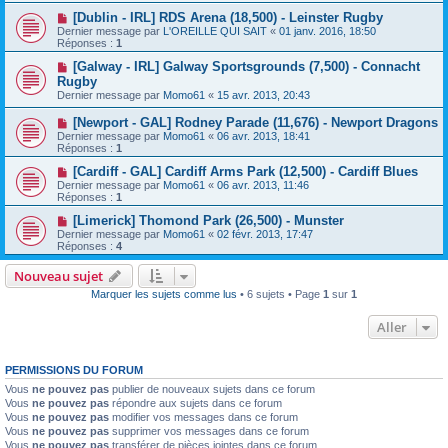
[Dublin - IRL] RDS Arena (18,500) - Leinster Rugby
Dernier message par
L'OREILLE QUI SAIT
«
01 janv. 2016, 18:50
Réponses :
1
[Galway - IRL] Galway Sportsgrounds (7,500) - Connacht
Rugby
Dernier message par
Momo61
«
15 avr. 2013, 20:43
[Newport - GAL] Rodney Parade (11,676) - Newport Dragons
Dernier message par
Momo61
«
06 avr. 2013, 18:41
Réponses :
1
[Cardiff - GAL] Cardiff Arms Park (12,500) - Cardiff Blues
Dernier message par
Momo61
«
06 avr. 2013, 11:46
Réponses :
1
[Limerick] Thomond Park (26,500) - Munster
Dernier message par
Momo61
«
02 févr. 2013, 17:47
Réponses :
4
Nouveau sujet
Marquer les sujets comme lus
• 6 sujets • Page
1
sur
1
Aller
PERMISSIONS DU FORUM
Vous
ne pouvez pas
publier de nouveaux sujets dans ce forum
Vous
ne pouvez pas
répondre aux sujets dans ce forum
Vous
ne pouvez pas
modifier vos messages dans ce forum
Vous
ne pouvez pas
supprimer vos messages dans ce forum
Vous
ne pouvez pas
transférer de pièces jointes dans ce forum