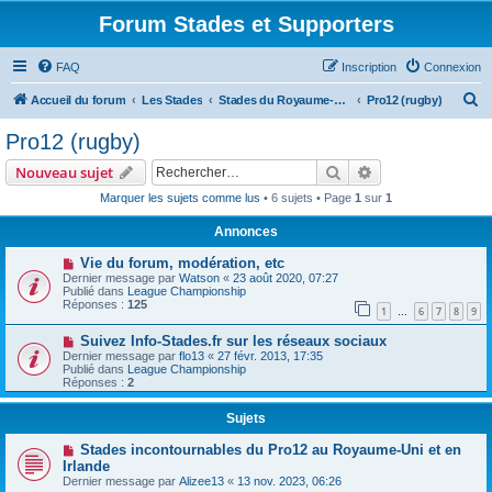
Forum Stades et Supporters
FAQ
Inscription
Connexion
R
Accueil du forum
Les Stades
Stades du Royaume-Uni et de l'Irlande
Pro12 (rugby)
e
Pro12 (rugby)
c
Rechercher
Recherche avanc
Nouveau sujet
h
Marquer les sujets comme lus
• 6 sujets • Page
1
sur
1
e
Annonces
r
c
Vie du forum, modération, etc
Dernier message par
Watson
«
23 août 2020, 07:27
h
Publié dans
League Championship
Réponses :
125
e
1
6
7
8
9
…
r
Suivez Info-Stades.fr sur les réseaux sociaux
Dernier message par
flo13
«
27 févr. 2013, 17:35
Publié dans
League Championship
Réponses :
2
Sujets
Stades incontournables du Pro12 au Royaume-Uni et en
Irlande
Dernier message par
Alizee13
«
13 nov. 2023, 06:26