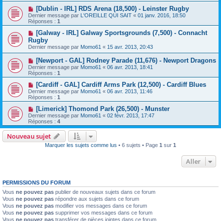
[Dublin - IRL] RDS Arena (18,500) - Leinster Rugby
Dernier message par
L'OREILLE QUI SAIT
«
01 janv. 2016, 18:50
Réponses :
1
[Galway - IRL] Galway Sportsgrounds (7,500) - Connacht
Rugby
Dernier message par
Momo61
«
15 avr. 2013, 20:43
[Newport - GAL] Rodney Parade (11,676) - Newport Dragons
Dernier message par
Momo61
«
06 avr. 2013, 18:41
Réponses :
1
[Cardiff - GAL] Cardiff Arms Park (12,500) - Cardiff Blues
Dernier message par
Momo61
«
06 avr. 2013, 11:46
Réponses :
1
[Limerick] Thomond Park (26,500) - Munster
Dernier message par
Momo61
«
02 févr. 2013, 17:47
Réponses :
4
Nouveau sujet
Marquer les sujets comme lus
• 6 sujets • Page
1
sur
1
Aller
PERMISSIONS DU FORUM
Vous
ne pouvez pas
publier de nouveaux sujets dans ce forum
Vous
ne pouvez pas
répondre aux sujets dans ce forum
Vous
ne pouvez pas
modifier vos messages dans ce forum
Vous
ne pouvez pas
supprimer vos messages dans ce forum
Vous
ne pouvez pas
transférer de pièces jointes dans ce forum