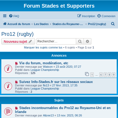
Forum Stades et Supporters
FAQ
Inscription
Connexion
R
Accueil du forum
Les Stades
Stades du Royaume-Uni et de l'Irlande
Pro12 (rugby)
e
Pro12 (rugby)
c
Rechercher
Recherche avanc
Nouveau sujet
h
Marquer les sujets comme lus
• 6 sujets • Page
1
sur
1
e
Annonces
r
c
Vie du forum, modération, etc
Dernier message par
Watson
«
23 août 2020, 07:27
h
Publié dans
League Championship
Réponses :
125
e
1
6
7
8
9
…
r
Suivez Info-Stades.fr sur les réseaux sociaux
Dernier message par
flo13
«
27 févr. 2013, 17:35
Publié dans
League Championship
Réponses :
2
Sujets
Stades incontournables du Pro12 au Royaume-Uni et en
Irlande
Dernier message par
Alizee13
«
13 nov. 2023, 06:26