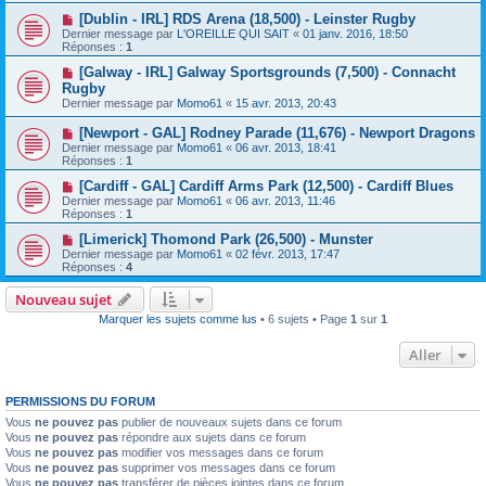
[Dublin - IRL] RDS Arena (18,500) - Leinster Rugby
Dernier message par
L'OREILLE QUI SAIT
«
01 janv. 2016, 18:50
Réponses :
1
[Galway - IRL] Galway Sportsgrounds (7,500) - Connacht
Rugby
Dernier message par
Momo61
«
15 avr. 2013, 20:43
[Newport - GAL] Rodney Parade (11,676) - Newport Dragons
Dernier message par
Momo61
«
06 avr. 2013, 18:41
Réponses :
1
[Cardiff - GAL] Cardiff Arms Park (12,500) - Cardiff Blues
Dernier message par
Momo61
«
06 avr. 2013, 11:46
Réponses :
1
[Limerick] Thomond Park (26,500) - Munster
Dernier message par
Momo61
«
02 févr. 2013, 17:47
Réponses :
4
Nouveau sujet
Marquer les sujets comme lus
• 6 sujets • Page
1
sur
1
Aller
PERMISSIONS DU FORUM
Vous
ne pouvez pas
publier de nouveaux sujets dans ce forum
Vous
ne pouvez pas
répondre aux sujets dans ce forum
Vous
ne pouvez pas
modifier vos messages dans ce forum
Vous
ne pouvez pas
supprimer vos messages dans ce forum
Vous
ne pouvez pas
transférer de pièces jointes dans ce forum