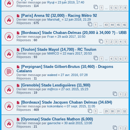
Dernier message par
Ryuji
«
23 juin 2019, 17:40
Réponses :
114
1
5
6
7
8
…
[Paris] Arena 92 (32,000) - Racing Métro 92
Dernier message par
Marshall_
«
12 juin 2018, 21:29
Réponses :
675
1
43
44
45
46
…
[Bordeaux] Stade Chaban-Delmas (20,000 à 34,000 ?) - UBB
Dernier message par
Fran
«
29 août 2017, 10:50
Réponses :
60
1
2
3
4
5
[Toulon] Stade Mayol (14,700) - RC Toulon
Dernier message par
MARCO
«
22 mars 2017, 20:53
Réponses :
93
1
4
5
6
7
…
[Perpignan] Stade Gilbert-Brutus (10,460) - Dragons
Catalans
Dernier message par
waleed
«
27 avr. 2016, 07:28
Réponses :
11
[Grenoble] Stade Lesdiguières (11,900)
Dernier message par
m@rco
«
27 oct. 2015, 15:23
Réponses :
19
1
2
[Bordeaux] Stade Jacques Chaban Delmas (34.694)
Dernier message par
kokomilano
«
07 sept. 2015, 11:05
Réponses :
469
1
29
30
31
32
…
[Oyonnax] Stade Charles Mathon (6,000)
Dernier message par
gavroche
«
30 août 2015, 13:08
Réponses :
21
1
2