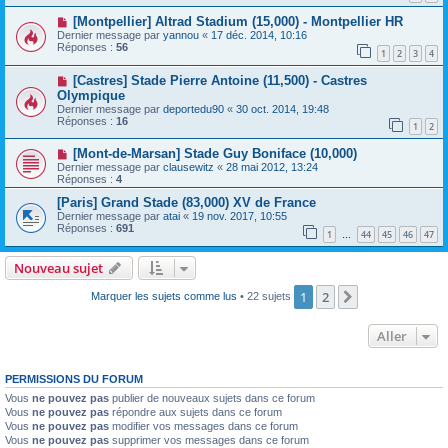
[Montpellier] Altrad Stadium (15,000) - Montpellier HR
Dernier message par
yannou
«
17 déc. 2014, 10:16
Réponses :
56
1
2
3
4
[Castres] Stade Pierre Antoine (11,500) - Castres
Olympique
Dernier message par
deportedu90
«
30 oct. 2014, 19:48
Réponses :
16
1
2
[Mont-de-Marsan] Stade Guy Boniface (10,000)
Dernier message par
clausewitz
«
28 mai 2012, 13:24
Réponses :
4
[Paris] Grand Stade (83,000) XV de France
Dernier message par
atai
«
19 nov. 2017, 10:55
Réponses :
691
1
44
45
46
47
…
Nouveau sujet
1
2
Suivant
Marquer les sujets comme lus
• 22 sujets
Aller
PERMISSIONS DU FORUM
Vous
ne pouvez pas
publier de nouveaux sujets dans ce forum
Vous
ne pouvez pas
répondre aux sujets dans ce forum
Vous
ne pouvez pas
modifier vos messages dans ce forum
Vous
ne pouvez pas
supprimer vos messages dans ce forum