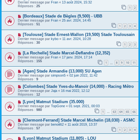
Dernier message par
Fran
«
13 août 2024, 15:32
Réponses :
25
1
2
[Bordeaux] Stade de Bègles (9,500) - UBB
Dernier message par
Fran
«
25 avr. 2024, 14:45
Réponses :
51
1
2
3
4
[Toulouse] Stade Ernest-Wallon (19,500) Stade Toulousain
Dernier message par
kybo
«
11 avr. 2024, 10:28
Réponses :
30
1
2
3
[La Rochelle] Stade Marcel-Deflandre (12,352)
Dernier message par
Fran
«
17 janv. 2024, 17:14
Réponses :
155
1
8
9
10
11
…
[Agen] Stade Armandie (13,000) SU Agen
Dernier message par
simpson5
«
02 juin 2022, 11:42
Réponses :
9
[Colombes] Stade Yves-du-Manoir (14,000) - Racing Métro
Dernier message par
Jaja
«
16 mai 2022, 12:12
Réponses :
12
[Lyon] Matmut Stadium (35.000)
Dernier message par
TopGone
«
01 sept. 2021, 00:03
Réponses :
980
1
63
64
65
66
…
[Clermont-Ferrand] Stade Marcel Michelin (18,030) - ASMC
Dernier message par
benoit62
«
11 août 2019, 13:37
Réponses :
57
1
2
3
4
[Lyon] Matmut Stadium (11,805) - LOU