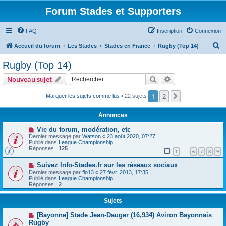
Forum Stades et Supporters
FAQ
Inscription
Connexion
R
Accueil du forum
Les Stades
Stades en France
Rugby (Top 14)
e
Rugby (Top 14)
c
Rechercher
Recherche avanc
Nouveau sujet
h
e
1
2
Suivant
Marquer les sujets comme lus
• 22 sujets
r
Annonces
c
Vie du forum, modération, etc
h
Dernier message par
Watson
«
23 août 2020, 07:27
Publié dans
League Championship
e
Réponses :
125
1
6
7
8
9
…
r
Suivez Info-Stades.fr sur les réseaux sociaux
Dernier message par
flo13
«
27 févr. 2013, 17:35
Publié dans
League Championship
Réponses :
2
Sujets
[Bayonne] Stade Jean-Dauger (16,934) Aviron Bayonnais
Rugby