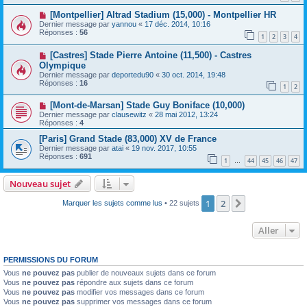
[Montpellier] Altrad Stadium (15,000) - Montpellier HR
Dernier message par
yannou
«
17 déc. 2014, 10:16
Réponses :
56
1
2
3
4
[Castres] Stade Pierre Antoine (11,500) - Castres
Olympique
Dernier message par
deportedu90
«
30 oct. 2014, 19:48
Réponses :
16
1
2
[Mont-de-Marsan] Stade Guy Boniface (10,000)
Dernier message par
clausewitz
«
28 mai 2012, 13:24
Réponses :
4
[Paris] Grand Stade (83,000) XV de France
Dernier message par
atai
«
19 nov. 2017, 10:55
Réponses :
691
1
44
45
46
47
…
Nouveau sujet
1
2
Suivant
Marquer les sujets comme lus
• 22 sujets
Aller
PERMISSIONS DU FORUM
Vous
ne pouvez pas
publier de nouveaux sujets dans ce forum
Vous
ne pouvez pas
répondre aux sujets dans ce forum
Vous
ne pouvez pas
modifier vos messages dans ce forum
Vous
ne pouvez pas
supprimer vos messages dans ce forum