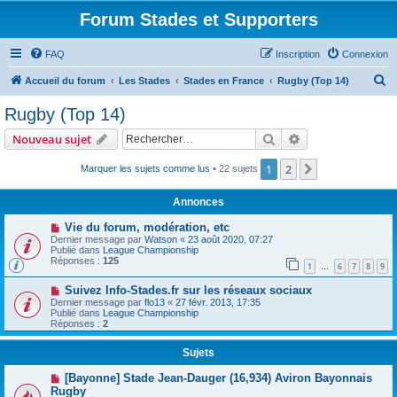
Forum Stades et Supporters
FAQ
Inscription
Connexion
R
Accueil du forum
Les Stades
Stades en France
Rugby (Top 14)
e
Rugby (Top 14)
c
Rechercher
Recherche avanc
Nouveau sujet
h
e
1
2
Suivant
Marquer les sujets comme lus
• 22 sujets
r
Annonces
c
Vie du forum, modération, etc
h
Dernier message par
Watson
«
23 août 2020, 07:27
Publié dans
League Championship
e
Réponses :
125
1
6
7
8
9
…
r
Suivez Info-Stades.fr sur les réseaux sociaux
Dernier message par
flo13
«
27 févr. 2013, 17:35
Publié dans
League Championship
Réponses :
2
Sujets
[Bayonne] Stade Jean-Dauger (16,934) Aviron Bayonnais
Rugby