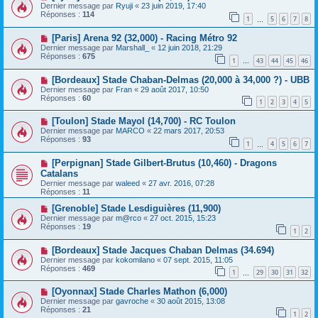
Dernier message par
Ryuji
«
23 juin 2019, 17:40
Réponses :
114
1
5
6
7
8
…
[Paris] Arena 92 (32,000) - Racing Métro 92
Dernier message par
Marshall_
«
12 juin 2018, 21:29
Réponses :
675
1
43
44
45
46
…
[Bordeaux] Stade Chaban-Delmas (20,000 à 34,000 ?) - UBB
Dernier message par
Fran
«
29 août 2017, 10:50
Réponses :
60
1
2
3
4
5
[Toulon] Stade Mayol (14,700) - RC Toulon
Dernier message par
MARCO
«
22 mars 2017, 20:53
Réponses :
93
1
4
5
6
7
…
[Perpignan] Stade Gilbert-Brutus (10,460) - Dragons
Catalans
Dernier message par
waleed
«
27 avr. 2016, 07:28
Réponses :
11
[Grenoble] Stade Lesdiguières (11,900)
Dernier message par
m@rco
«
27 oct. 2015, 15:23
Réponses :
19
1
2
[Bordeaux] Stade Jacques Chaban Delmas (34.694)
Dernier message par
kokomilano
«
07 sept. 2015, 11:05
Réponses :
469
1
29
30
31
32
…
[Oyonnax] Stade Charles Mathon (6,000)
Dernier message par
gavroche
«
30 août 2015, 13:08
Réponses :
21
1
2