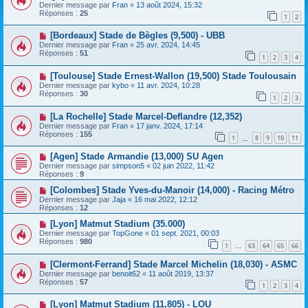
Dernier message par
Fran
«
13 août 2024, 15:32
Réponses :
25
1
2
[Bordeaux] Stade de Bègles (9,500) - UBB
Dernier message par
Fran
«
25 avr. 2024, 14:45
Réponses :
51
1
2
3
4
[Toulouse] Stade Ernest-Wallon (19,500) Stade Toulousain
Dernier message par
kybo
«
11 avr. 2024, 10:28
Réponses :
30
1
2
3
[La Rochelle] Stade Marcel-Deflandre (12,352)
Dernier message par
Fran
«
17 janv. 2024, 17:14
Réponses :
155
1
8
9
10
11
…
[Agen] Stade Armandie (13,000) SU Agen
Dernier message par
simpson5
«
02 juin 2022, 11:42
Réponses :
9
[Colombes] Stade Yves-du-Manoir (14,000) - Racing Métro
Dernier message par
Jaja
«
16 mai 2022, 12:12
Réponses :
12
[Lyon] Matmut Stadium (35.000)
Dernier message par
TopGone
«
01 sept. 2021, 00:03
Réponses :
980
1
63
64
65
66
…
[Clermont-Ferrand] Stade Marcel Michelin (18,030) - ASMC
Dernier message par
benoit62
«
11 août 2019, 13:37
Réponses :
57
1
2
3
4
[Lyon] Matmut Stadium (11,805) - LOU