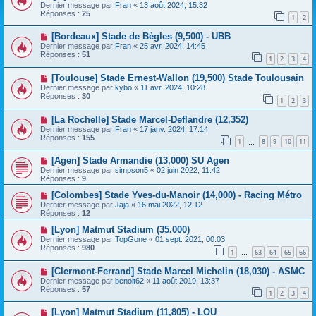
Dernier message par
Fran
«
13 août 2024, 15:32
Réponses :
25
1
2
[Bordeaux] Stade de Bègles (9,500) - UBB
Dernier message par
Fran
«
25 avr. 2024, 14:45
Réponses :
51
1
2
3
4
[Toulouse] Stade Ernest-Wallon (19,500) Stade Toulousain
Dernier message par
kybo
«
11 avr. 2024, 10:28
Réponses :
30
1
2
3
[La Rochelle] Stade Marcel-Deflandre (12,352)
Dernier message par
Fran
«
17 janv. 2024, 17:14
Réponses :
155
1
8
9
10
11
…
[Agen] Stade Armandie (13,000) SU Agen
Dernier message par
simpson5
«
02 juin 2022, 11:42
Réponses :
9
[Colombes] Stade Yves-du-Manoir (14,000) - Racing Métro
Dernier message par
Jaja
«
16 mai 2022, 12:12
Réponses :
12
[Lyon] Matmut Stadium (35.000)
Dernier message par
TopGone
«
01 sept. 2021, 00:03
Réponses :
980
1
63
64
65
66
…
[Clermont-Ferrand] Stade Marcel Michelin (18,030) - ASMC
Dernier message par
benoit62
«
11 août 2019, 13:37
Réponses :
57
1
2
3
4
[Lyon] Matmut Stadium (11,805) - LOU