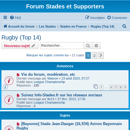
Forum Stades et Supporters
FAQ
Inscription
Connexion
R
Accueil du forum
Les Stades
Stades en France
Rugby (Top 14)
e
Rugby (Top 14)
c
Rechercher
Recherche avanc
Nouveau sujet
h
e
1
2
Suivant
Marquer les sujets comme lus
• 22 sujets
r
Annonces
c
Vie du forum, modération, etc
h
Dernier message par
Watson
«
23 août 2020, 07:27
Publié dans
League Championship
e
Réponses :
125
1
6
7
8
9
…
r
Suivez Info-Stades.fr sur les réseaux sociaux
Dernier message par
flo13
«
27 févr. 2013, 17:35
Publié dans
League Championship
Réponses :
2
Sujets
[Bayonne] Stade Jean-Dauger (16,934) Aviron Bayonnais
Rugby