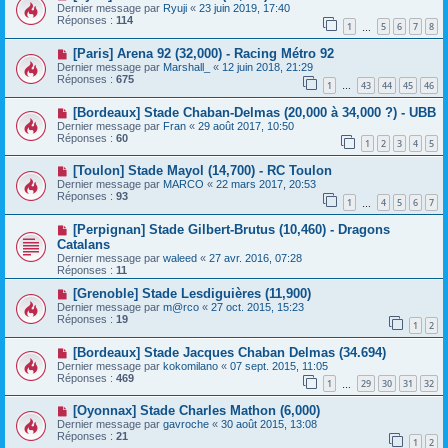
Dernier message par
Ryuji
«
23 juin 2019, 17:40
Réponses :
114
1
5
6
7
8
…
[Paris] Arena 92 (32,000) - Racing Métro 92
Dernier message par
Marshall_
«
12 juin 2018, 21:29
Réponses :
675
1
43
44
45
46
…
[Bordeaux] Stade Chaban-Delmas (20,000 à 34,000 ?) - UBB
Dernier message par
Fran
«
29 août 2017, 10:50
Réponses :
60
1
2
3
4
5
[Toulon] Stade Mayol (14,700) - RC Toulon
Dernier message par
MARCO
«
22 mars 2017, 20:53
Réponses :
93
1
4
5
6
7
…
[Perpignan] Stade Gilbert-Brutus (10,460) - Dragons
Catalans
Dernier message par
waleed
«
27 avr. 2016, 07:28
Réponses :
11
[Grenoble] Stade Lesdiguières (11,900)
Dernier message par
m@rco
«
27 oct. 2015, 15:23
Réponses :
19
1
2
[Bordeaux] Stade Jacques Chaban Delmas (34.694)
Dernier message par
kokomilano
«
07 sept. 2015, 11:05
Réponses :
469
1
29
30
31
32
…
[Oyonnax] Stade Charles Mathon (6,000)
Dernier message par
gavroche
«
30 août 2015, 13:08
Réponses :
21
1
2