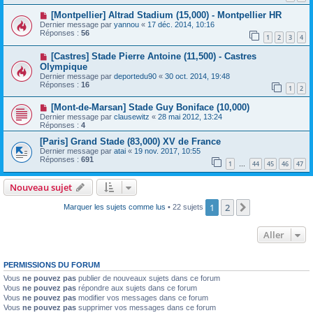
[Montpellier] Altrad Stadium (15,000) - Montpellier HR
Dernier message par
yannou
«
17 déc. 2014, 10:16
Réponses :
56
1
2
3
4
[Castres] Stade Pierre Antoine (11,500) - Castres
Olympique
Dernier message par
deportedu90
«
30 oct. 2014, 19:48
Réponses :
16
1
2
[Mont-de-Marsan] Stade Guy Boniface (10,000)
Dernier message par
clausewitz
«
28 mai 2012, 13:24
Réponses :
4
[Paris] Grand Stade (83,000) XV de France
Dernier message par
atai
«
19 nov. 2017, 10:55
Réponses :
691
1
44
45
46
47
…
Nouveau sujet
1
2
Suivant
Marquer les sujets comme lus
• 22 sujets
Aller
PERMISSIONS DU FORUM
Vous
ne pouvez pas
publier de nouveaux sujets dans ce forum
Vous
ne pouvez pas
répondre aux sujets dans ce forum
Vous
ne pouvez pas
modifier vos messages dans ce forum
Vous
ne pouvez pas
supprimer vos messages dans ce forum