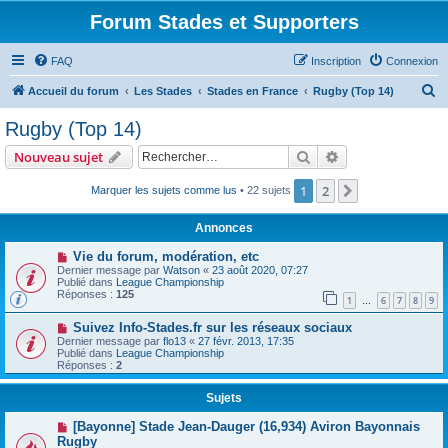
Forum Stades et Supporters
FAQ
Inscription
Connexion
R
Accueil du forum
Les Stades
Stades en France
Rugby (Top 14)
e
Rugby (Top 14)
c
Rechercher
Recherche avanc
Nouveau sujet
h
e
1
2
Suivant
Marquer les sujets comme lus
• 22 sujets
r
Annonces
c
Vie du forum, modération, etc
h
Dernier message par
Watson
«
23 août 2020, 07:27
Publié dans
League Championship
e
Réponses :
125
1
6
7
8
9
…
r
Suivez Info-Stades.fr sur les réseaux sociaux
Dernier message par
flo13
«
27 févr. 2013, 17:35
Publié dans
League Championship
Réponses :
2
Sujets
[Bayonne] Stade Jean-Dauger (16,934) Aviron Bayonnais
Rugby