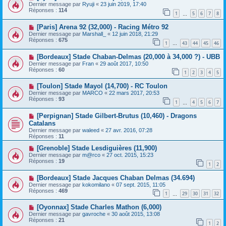
Dernier message par
Ryuji
«
23 juin 2019, 17:40
Réponses :
114
1
5
6
7
8
…
[Paris] Arena 92 (32,000) - Racing Métro 92
Dernier message par
Marshall_
«
12 juin 2018, 21:29
Réponses :
675
1
43
44
45
46
…
[Bordeaux] Stade Chaban-Delmas (20,000 à 34,000 ?) - UBB
Dernier message par
Fran
«
29 août 2017, 10:50
Réponses :
60
1
2
3
4
5
[Toulon] Stade Mayol (14,700) - RC Toulon
Dernier message par
MARCO
«
22 mars 2017, 20:53
Réponses :
93
1
4
5
6
7
…
[Perpignan] Stade Gilbert-Brutus (10,460) - Dragons
Catalans
Dernier message par
waleed
«
27 avr. 2016, 07:28
Réponses :
11
[Grenoble] Stade Lesdiguières (11,900)
Dernier message par
m@rco
«
27 oct. 2015, 15:23
Réponses :
19
1
2
[Bordeaux] Stade Jacques Chaban Delmas (34.694)
Dernier message par
kokomilano
«
07 sept. 2015, 11:05
Réponses :
469
1
29
30
31
32
…
[Oyonnax] Stade Charles Mathon (6,000)
Dernier message par
gavroche
«
30 août 2015, 13:08
Réponses :
21
1
2