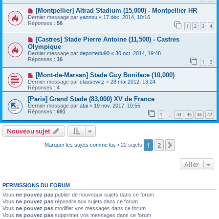
[Montpellier] Altrad Stadium (15,000) - Montpellier HR
Dernier message par
yannou
«
17 déc. 2014, 10:16
Réponses :
56
1
2
3
4
[Castres] Stade Pierre Antoine (11,500) - Castres
Olympique
Dernier message par
deportedu90
«
30 oct. 2014, 19:48
Réponses :
16
1
2
[Mont-de-Marsan] Stade Guy Boniface (10,000)
Dernier message par
clausewitz
«
28 mai 2012, 13:24
Réponses :
4
[Paris] Grand Stade (83,000) XV de France
Dernier message par
atai
«
19 nov. 2017, 10:55
Réponses :
691
1
44
45
46
47
…
Nouveau sujet
1
2
Suivant
Marquer les sujets comme lus
• 22 sujets
Aller
PERMISSIONS DU FORUM
Vous
ne pouvez pas
publier de nouveaux sujets dans ce forum
Vous
ne pouvez pas
répondre aux sujets dans ce forum
Vous
ne pouvez pas
modifier vos messages dans ce forum
Vous
ne pouvez pas
supprimer vos messages dans ce forum