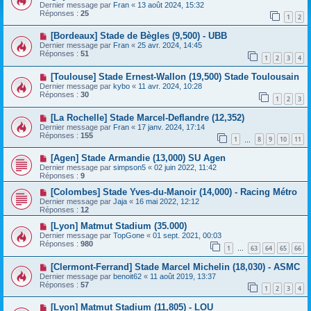
Dernier message par
Fran
«
13 août 2024, 15:32
Réponses :
25
1
2
[Bordeaux] Stade de Bègles (9,500) - UBB
Dernier message par
Fran
«
25 avr. 2024, 14:45
Réponses :
51
1
2
3
4
[Toulouse] Stade Ernest-Wallon (19,500) Stade Toulousain
Dernier message par
kybo
«
11 avr. 2024, 10:28
Réponses :
30
1
2
3
[La Rochelle] Stade Marcel-Deflandre (12,352)
Dernier message par
Fran
«
17 janv. 2024, 17:14
Réponses :
155
1
8
9
10
11
…
[Agen] Stade Armandie (13,000) SU Agen
Dernier message par
simpson5
«
02 juin 2022, 11:42
Réponses :
9
[Colombes] Stade Yves-du-Manoir (14,000) - Racing Métro
Dernier message par
Jaja
«
16 mai 2022, 12:12
Réponses :
12
[Lyon] Matmut Stadium (35.000)
Dernier message par
TopGone
«
01 sept. 2021, 00:03
Réponses :
980
1
63
64
65
66
…
[Clermont-Ferrand] Stade Marcel Michelin (18,030) - ASMC
Dernier message par
benoit62
«
11 août 2019, 13:37
Réponses :
57
1
2
3
4
[Lyon] Matmut Stadium (11,805) - LOU