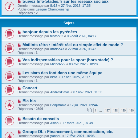
Suivez Info-Stades.fr sur les réseaux sociaux
Dernier message par
flo13
«
27 févr. 2013, 17:35
Publié dans
League Championship
Réponses :
2
Sujets
bonjour depuis les pyrénées
Dernier message par
tristan82
«
06 août 2026, 04:17
Maillots rétro : intérêt réel ou simple effet de mode ?
Dernier message par
marine43
«
22 mai 2026, 08:42
Réponses :
1
Vos indispensables pour le sport (hors stade) ?
Dernier message par
Michel222
«
03 avr. 2026, 18:28
Les stars des foot dans une même équipe
Dernier message par
kiros
«
17 oct. 2025, 20:17
Réponses :
1
Concert
Dernier message par
AndresDavis
«
07 nov. 2021, 11:33
Bla bla
Dernier message par
Benjimania
«
17 juil. 2021, 09:44
Réponses :
2396
1
157
158
159
160
…
Besoin de conseils
Dernier message par
Aslan
«
17 mars 2021, 07:49
Groupe OL : Financement, communication, etc.
Dernier message par
yannou
«
17 févr. 2021, 16:06