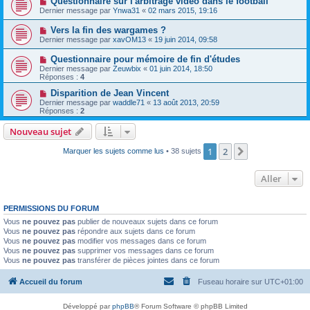
Questionnaire sur l'arbitrage vidéo dans le football
Dernier message par
Ynwa31
«
02 mars 2015, 19:16
Vers la fin des wargames ?
Dernier message par
xavOM13
«
19 juin 2014, 09:58
Questionnaire pour mémoire de fin d'études
Dernier message par
Zeuwbix
«
01 juin 2014, 18:50
Réponses :
4
Disparition de Jean Vincent
Dernier message par
waddle71
«
13 août 2013, 20:59
Réponses :
2
Nouveau sujet
1
2
Suivant
Marquer les sujets comme lus
• 38 sujets
Aller
PERMISSIONS DU FORUM
Vous
ne pouvez pas
publier de nouveaux sujets dans ce forum
Vous
ne pouvez pas
répondre aux sujets dans ce forum
Vous
ne pouvez pas
modifier vos messages dans ce forum
Vous
ne pouvez pas
supprimer vos messages dans ce forum
Vous
ne pouvez pas
transférer de pièces jointes dans ce forum
Accueil du forum
Fuseau horaire sur
UTC+01:00
Développé par
phpBB
® Forum Software © phpBB Limited