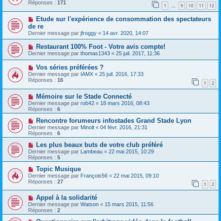
Réponses :
171
1
9
10
11
12
…
Etude sur l'expérience de consommation des spectateurs
de re
Dernier message par
jfroggy
«
14 avr. 2020, 14:07
Restaurant 100% Foot - Votre avis compte!
Dernier message par
thomas1343
«
25 juil. 2017, 11:36
Vos séries préférées ?
Dernier message par
IAMX
«
25 juil. 2016, 17:33
Réponses :
16
1
2
Mémoire sur le Stade Connecté
Dernier message par
rob42
«
18 mars 2016, 08:43
Réponses :
6
Rencontre forumeurs infostades Grand Stade Lyon
Dernier message par
Minolt
«
04 févr. 2016, 21:31
Réponses :
6
Les plus beaux buts de votre club préféré
Dernier message par
Lambeau
«
22 mai 2015, 10:29
Réponses :
5
Topic Musique
Dernier message par
François56
«
22 mai 2015, 09:10
Réponses :
27
1
2
Appel à la solidarité
Dernier message par
Watson
«
15 mars 2015, 11:56
Réponses :
2