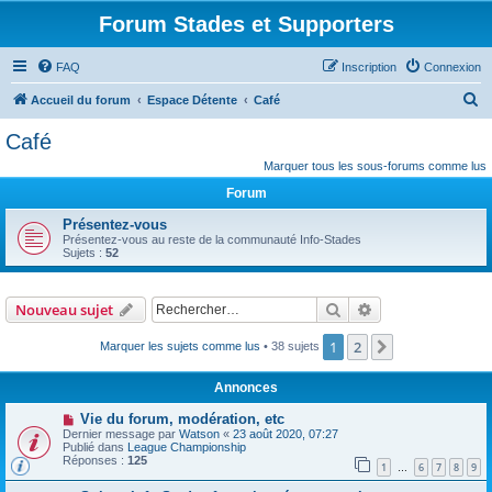
Forum Stades et Supporters
FAQ
Inscription
Connexion
R
Accueil du forum
Espace Détente
Café
e
Café
c
Marquer tous les sous-forums comme lus
h
Forum
e
Présentez-vous
r
Présentez-vous au reste de la communauté Info-Stades
Sujets :
52
c
h
Rechercher
Recherche avanc
Nouveau sujet
e
r
1
2
Suivant
Marquer les sujets comme lus
• 38 sujets
Annonces
Vie du forum, modération, etc
Dernier message par
Watson
«
23 août 2020, 07:27
Publié dans
League Championship
Réponses :
125
1
6
7
8
9
…