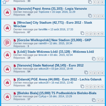
Réponses :
33
1
2
3
[Varsovie] Pepsi Arena (31,103) - Legia Varsovie
Dernier message par
TopGone
«
15 sept. 2016, 11:29
Réponses :
40
1
2
3
[Wroclaw] City Stadium (42,771) - Euro 2012 - Slask
Wroclaw
Dernier message par
fanoflille
«
13 août 2016, 17:33
Réponses :
67
1
2
3
4
5
[Gorzów Wielkopolski] New Stadion (15,000) - GKP
Dernier message par
ratm69
«
12 déc. 2015, 18:34
Réponses :
3
[Łódź] Stade Widzewa Łódź (33,128) - Widzewa Łódź
Dernier message par
linncoln
«
03 déc. 2015, 02:04
Réponses :
18
1
2
[Varsovie] Stade National (58,145) - Euro 2012
Dernier message par
wilson28
«
03 juin 2015, 19:48
Réponses :
54
1
2
3
4
[Gdansk] PGE Arena (44,000) - Euro 2012 - Lechia Gdansk
Dernier message par
wilson28
«
16 mai 2015, 13:40
Réponses :
65
1
2
3
4
5
[Bielsko Biala] (15,000) TS Podbeskidzie Bielsko-Biała
Dernier message par
CyKyp
«
16 déc. 2014, 13:29
Réponses :
17
1
2