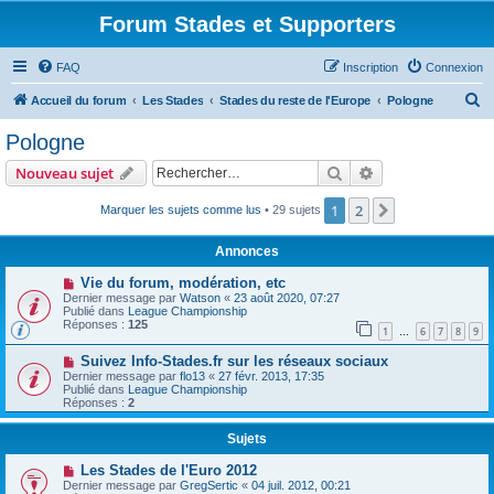
Forum Stades et Supporters
FAQ
Inscription
Connexion
R
Accueil du forum
Les Stades
Stades du reste de l'Europe
Pologne
e
Pologne
c
Rechercher
Recherche avanc
Nouveau sujet
h
e
1
2
Suivant
Marquer les sujets comme lus
• 29 sujets
r
Annonces
c
Vie du forum, modération, etc
h
Dernier message par
Watson
«
23 août 2020, 07:27
Publié dans
League Championship
e
Réponses :
125
1
6
7
8
9
…
r
Suivez Info-Stades.fr sur les réseaux sociaux
Dernier message par
flo13
«
27 févr. 2013, 17:35
Publié dans
League Championship
Réponses :
2
Sujets
Les Stades de l'Euro 2012
Dernier message par
GregSertic
«
04 juil. 2012, 00:21