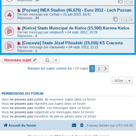
Réponses :
18
1
2
[Poznan] INEA Stadion (46,676) - Euro 2012 - Lech Poznan
Dernier message par
CyKyp
«
21 juin 2013, 16:41
Réponses :
34
1
2
3
[Kielce] Stade Municipal de Kielce (15,500) Korona Kielce
Dernier message par
simpson5
«
04 sept. 2012, 16:29
Réponses :
2
[Cracovie] Stade Józef Piłsudski (15,016) KS Cracovia
Dernier message par
clausewitz
«
04 sept. 2012, 11:21
Réponses :
1
Nouveau sujet
1
2
Suivant
Marquer les sujets comme lus
• 29 sujets
Aller
PERMISSIONS DU FORUM
Vous
ne pouvez pas
publier de nouveaux sujets dans ce forum
Vous
ne pouvez pas
répondre aux sujets dans ce forum
Vous
ne pouvez pas
modifier vos messages dans ce forum
Vous
ne pouvez pas
supprimer vos messages dans ce forum
Vous
ne pouvez pas
transférer de pièces jointes dans ce forum
Accueil du forum
Fuseau horaire sur
UTC+01:00