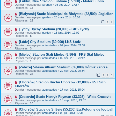
[Lublin] New Stadion Lublinie (15,500) - Motor Lublin
Dernier message par
Sverige
«
08 oct. 2014, 17:57
Réponses :
13
[Białystok] Stade Municipal de Białystok (22,500) -Jagiellon
Dernier message par
garden
«
28 mars 2014, 16:08
Réponses :
29
1
2
[Tychy] Tychy Stadium (20,000) - GKS Tychy
Dernier message par
garden
«
16 janv. 2014, 17:02
Réponses :
5
[Łódz] City Stadium (30,000) ŁKS Łódź
Dernier message par
actu.stades
«
07 janv. 2014, 21:39
Réponses :
3
[Mielec] Stadion Stali Mielec (6,864) - FKS Stal Mielec
Dernier message par
actu.stades
«
02 déc. 2013, 20:42
Réponses :
1
[Zabrze] Silesia Allianz Stadium (36,000) Górnik Zabrze
Dernier message par
actu.stades
«
29 nov. 2013, 20:34
Réponses :
34
1
2
3
[Chorzów] Stadion Ruchu Chorzów (12,000) - KS Ruch
Chorzów
Dernier message par
actu.stades
«
17 nov. 2013, 15:04
[Cracovie] Stade Henryk Reyman (33,326) - Wisła Cracovie
Dernier message par
actu.stades
«
10 sept. 2013, 13:37
Réponses :
10
[Chorzów] Stade de Silésie (55,200) Eq.Pologne de football
Dernier message par
actu.stades
«
05 juil. 2013, 12:31