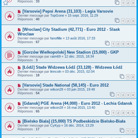
Réponses :
33
1
2
3
[Varsovie] Pepsi Arena (31,103) - Legia Varsovie
Dernier message par
TopGone
«
15 sept. 2016, 11:29
Réponses :
40
1
2
3
[Wroclaw] City Stadium (42,771) - Euro 2012 - Slask
Wroclaw
Dernier message par
fanoflille
«
13 août 2016, 17:33
Réponses :
67
1
2
3
4
5
[Gorzów Wielkopolski] New Stadion (15,000) - GKP
Dernier message par
ratm69
«
12 déc. 2015, 18:34
Réponses :
3
[Łódź] Stade Widzewa Łódź (33,128) - Widzewa Łódź
Dernier message par
linncoln
«
03 déc. 2015, 02:04
Réponses :
18
1
2
[Varsovie] Stade National (58,145) - Euro 2012
Dernier message par
wilson28
«
03 juin 2015, 19:48
Réponses :
54
1
2
3
4
[Gdansk] PGE Arena (44,000) - Euro 2012 - Lechia Gdansk
Dernier message par
wilson28
«
16 mai 2015, 13:40
Réponses :
65
1
2
3
4
5
[Bielsko Biala] (15,000) TS Podbeskidzie Bielsko-Biała
Dernier message par
CyKyp
«
16 déc. 2014, 13:29
Réponses :
17
1
2