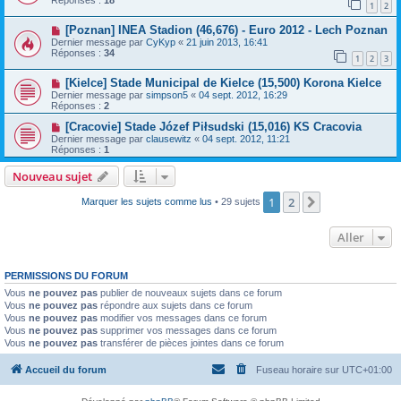
Réponses :
18
1
2
[Poznan] INEA Stadion (46,676) - Euro 2012 - Lech Poznan
Dernier message par
CyKyp
«
21 juin 2013, 16:41
Réponses :
34
1
2
3
[Kielce] Stade Municipal de Kielce (15,500) Korona Kielce
Dernier message par
simpson5
«
04 sept. 2012, 16:29
Réponses :
2
[Cracovie] Stade Józef Piłsudski (15,016) KS Cracovia
Dernier message par
clausewitz
«
04 sept. 2012, 11:21
Réponses :
1
Nouveau sujet
1
2
Suivant
Marquer les sujets comme lus
• 29 sujets
Aller
PERMISSIONS DU FORUM
Vous
ne pouvez pas
publier de nouveaux sujets dans ce forum
Vous
ne pouvez pas
répondre aux sujets dans ce forum
Vous
ne pouvez pas
modifier vos messages dans ce forum
Vous
ne pouvez pas
supprimer vos messages dans ce forum
Vous
ne pouvez pas
transférer de pièces jointes dans ce forum
Accueil du forum
Fuseau horaire sur
UTC+01:00