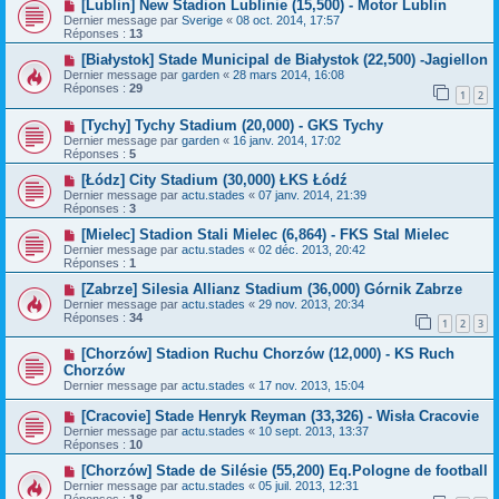
[Lublin] New Stadion Lublinie (15,500) - Motor Lublin
Dernier message par
Sverige
«
08 oct. 2014, 17:57
Réponses :
13
[Białystok] Stade Municipal de Białystok (22,500) -Jagiellon
Dernier message par
garden
«
28 mars 2014, 16:08
Réponses :
29
1
2
[Tychy] Tychy Stadium (20,000) - GKS Tychy
Dernier message par
garden
«
16 janv. 2014, 17:02
Réponses :
5
[Łódz] City Stadium (30,000) ŁKS Łódź
Dernier message par
actu.stades
«
07 janv. 2014, 21:39
Réponses :
3
[Mielec] Stadion Stali Mielec (6,864) - FKS Stal Mielec
Dernier message par
actu.stades
«
02 déc. 2013, 20:42
Réponses :
1
[Zabrze] Silesia Allianz Stadium (36,000) Górnik Zabrze
Dernier message par
actu.stades
«
29 nov. 2013, 20:34
Réponses :
34
1
2
3
[Chorzów] Stadion Ruchu Chorzów (12,000) - KS Ruch
Chorzów
Dernier message par
actu.stades
«
17 nov. 2013, 15:04
[Cracovie] Stade Henryk Reyman (33,326) - Wisła Cracovie
Dernier message par
actu.stades
«
10 sept. 2013, 13:37
Réponses :
10
[Chorzów] Stade de Silésie (55,200) Eq.Pologne de football
Dernier message par
actu.stades
«
05 juil. 2013, 12:31