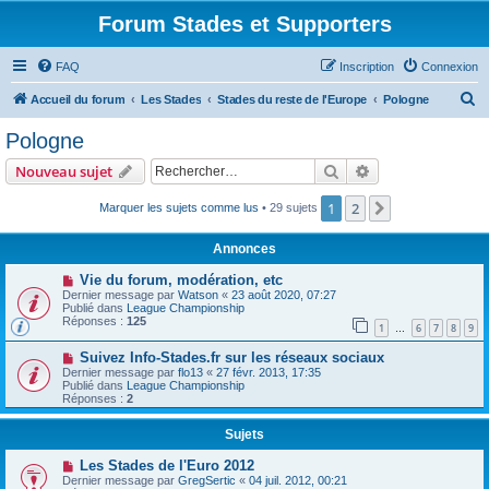
Forum Stades et Supporters
FAQ
Inscription
Connexion
R
Accueil du forum
Les Stades
Stades du reste de l'Europe
Pologne
e
Pologne
c
Rechercher
Recherche avanc
Nouveau sujet
h
e
1
2
Suivant
Marquer les sujets comme lus
• 29 sujets
r
Annonces
c
Vie du forum, modération, etc
h
Dernier message par
Watson
«
23 août 2020, 07:27
Publié dans
League Championship
e
Réponses :
125
1
6
7
8
9
…
r
Suivez Info-Stades.fr sur les réseaux sociaux
Dernier message par
flo13
«
27 févr. 2013, 17:35
Publié dans
League Championship
Réponses :
2
Sujets
Les Stades de l'Euro 2012
Dernier message par
GregSertic
«
04 juil. 2012, 00:21