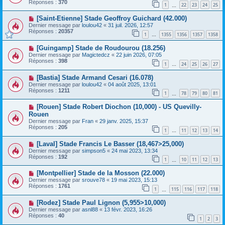
Réponses :
370
1
22
23
24
25
…
[Saint-Etienne] Stade Geoffroy Guichard (42.000)
Dernier message par
loulou42
«
31 juil. 2026, 12:57
Réponses :
20357
1
1355
1356
1357
1358
…
[Guingamp] Stade de Roudourou (18.256)
Dernier message par
Magictedcz
«
22 juin 2026, 07:05
Réponses :
398
1
24
25
26
27
…
[Bastia] Stade Armand Cesari (16.078)
Dernier message par
loulou42
«
04 août 2025, 13:01
Réponses :
1211
1
78
79
80
81
…
[Rouen] Stade Robert Diochon (10,000) - US Quevilly-
Rouen
Dernier message par
Fran
«
29 janv. 2025, 15:37
Réponses :
205
1
11
12
13
14
…
[Laval] Stade Francis Le Basser (18,467>25,000)
Dernier message par
simpson5
«
24 mai 2023, 13:34
Réponses :
192
1
10
11
12
13
…
[Montpellier] Stade de la Mosson (22.000)
Dernier message par
srouve78
«
19 mai 2023, 15:13
Réponses :
1761
1
115
116
117
118
…
[Rodez] Stade Paul Lignon (5,955>10,000)
Dernier message par
asnl88
«
13 févr. 2023, 16:26
Réponses :
40
1
2
3