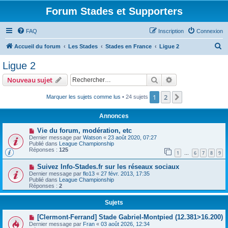
Forum Stades et Supporters
FAQ
Inscription
Connexion
R
Accueil du forum
Les Stades
Stades en France
Ligue 2
e
Ligue 2
c
Rechercher
Recherche avanc
Nouveau sujet
h
e
1
2
Suivant
Marquer les sujets comme lus
• 24 sujets
r
Annonces
c
Vie du forum, modération, etc
h
Dernier message par
Watson
«
23 août 2020, 07:27
Publié dans
League Championship
e
Réponses :
125
1
6
7
8
9
…
r
Suivez Info-Stades.fr sur les réseaux sociaux
Dernier message par
flo13
«
27 févr. 2013, 17:35
Publié dans
League Championship
Réponses :
2
Sujets
[Clermont-Ferrand] Stade Gabriel-Montpied (12.381>16.200)
Dernier message par
Fran
«
03 août 2026, 12:34