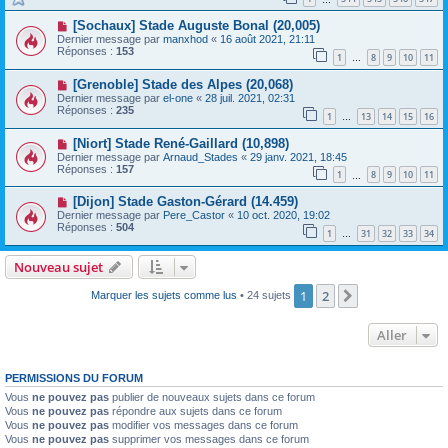
[Sochaux] Stade Auguste Bonal (20,005)
Dernier message par
manxhod
«
16 août 2021, 21:11
Réponses :
153
1
8
9
10
11
…
[Grenoble] Stade des Alpes (20,068)
Dernier message par
el-one
«
28 juil. 2021, 02:31
Réponses :
235
1
13
14
15
16
…
[Niort] Stade René-Gaillard (10,898)
Dernier message par
Arnaud_Stades
«
29 janv. 2021, 18:45
Réponses :
157
1
8
9
10
11
…
[Dijon] Stade Gaston-Gérard (14.459)
Dernier message par
Pere_Castor
«
10 oct. 2020, 19:02
Réponses :
504
1
31
32
33
34
…
Nouveau sujet
1
2
Suivant
Marquer les sujets comme lus
• 24 sujets
Aller
PERMISSIONS DU FORUM
Vous
ne pouvez pas
publier de nouveaux sujets dans ce forum
Vous
ne pouvez pas
répondre aux sujets dans ce forum
Vous
ne pouvez pas
modifier vos messages dans ce forum
Vous
ne pouvez pas
supprimer vos messages dans ce forum