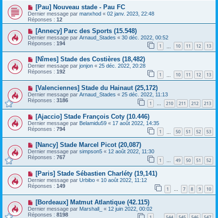
[Pau] Nouveau stade - Pau FC
Dernier message par
manxhod
«
02 janv. 2023, 22:48
Réponses :
12
[Annecy] Parc des Sports (15.548)
Dernier message par
Arnaud_Stades
«
30 déc. 2022, 00:52
Réponses :
194
1
10
11
12
13
…
[Nîmes] Stade des Costières (18,482)
Dernier message par
jonjon
«
25 déc. 2022, 20:28
Réponses :
192
1
10
11
12
13
…
[Valenciennes] Stade du Hainaut (25,172)
Dernier message par
Arnaud_Stades
«
25 déc. 2022, 11:13
Réponses :
3186
1
210
211
212
213
…
[Ajaccio] Stade François Coty (10.446)
Dernier message par
Belamidu59
«
17 août 2022, 14:35
Réponses :
794
1
50
51
52
53
…
[Nancy] Stade Marcel Picot (20,087)
Dernier message par
simpson5
«
12 août 2022, 11:30
Réponses :
767
1
49
50
51
52
…
[Paris] Stade Sébastien Charléty (19,141)
Dernier message par
Urbibo
«
10 août 2022, 11:12
Réponses :
149
1
7
8
9
10
…
[Bordeaux] Matmut Atlantique (42.115)
Dernier message par
Marshall_
«
12 juin 2022, 00:02
Réponses :
8198
1
544
545
546
547
…