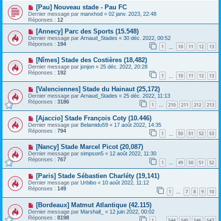
[Pau] Nouveau stade - Pau FC
Dernier message par
manxhod
«
02 janv. 2023, 22:48
Réponses :
12
[Annecy] Parc des Sports (15.548)
Dernier message par
Arnaud_Stades
«
30 déc. 2022, 00:52
Réponses :
194
1
10
11
12
13
…
[Nîmes] Stade des Costières (18,482)
Dernier message par
jonjon
«
25 déc. 2022, 20:28
Réponses :
192
1
10
11
12
13
…
[Valenciennes] Stade du Hainaut (25,172)
Dernier message par
Arnaud_Stades
«
25 déc. 2022, 11:13
Réponses :
3186
1
210
211
212
213
…
[Ajaccio] Stade François Coty (10.446)
Dernier message par
Belamidu59
«
17 août 2022, 14:35
Réponses :
794
1
50
51
52
53
…
[Nancy] Stade Marcel Picot (20,087)
Dernier message par
simpson5
«
12 août 2022, 11:30
Réponses :
767
1
49
50
51
52
…
[Paris] Stade Sébastien Charléty (19,141)
Dernier message par
Urbibo
«
10 août 2022, 11:12
Réponses :
149
1
7
8
9
10
…
[Bordeaux] Matmut Atlantique (42.115)
Dernier message par
Marshall_
«
12 juin 2022, 00:02
Réponses :
8198
1
544
545
546
547
…