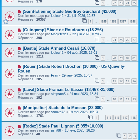
Réponses :
370
1
22
23
24
25
…
[Saint-Etienne] Stade Geoffroy Guichard (42.000)
Dernier message par
loulou42
«
31 juil. 2026, 12:57
Réponses :
20357
1
1355
1356
1357
1358
…
[Guingamp] Stade de Roudourou (18.256)
Dernier message par
Magictedcz
«
22 juin 2026, 07:05
Réponses :
398
1
24
25
26
27
…
[Bastia] Stade Armand Cesari (16.078)
Dernier message par
loulou42
«
04 août 2025, 13:01
Réponses :
1211
1
78
79
80
81
…
[Rouen] Stade Robert Diochon (10,000) - US Quevilly-
Rouen
Dernier message par
Fran
«
29 janv. 2025, 15:37
Réponses :
205
1
11
12
13
14
…
[Laval] Stade Francis Le Basser (18,467>25,000)
Dernier message par
simpson5
«
24 mai 2023, 13:34
Réponses :
192
1
10
11
12
13
…
[Montpellier] Stade de la Mosson (22.000)
Dernier message par
srouve78
«
19 mai 2023, 15:13
Réponses :
1761
1
115
116
117
118
…
[Rodez] Stade Paul Lignon (5,955>10,000)
Dernier message par
asnl88
«
13 févr. 2023, 16:26
Réponses :
40
1
2
3