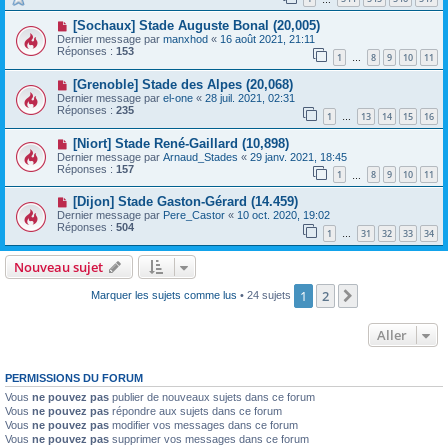
[Sochaux] Stade Auguste Bonal (20,005)
Dernier message par
manxhod
«
16 août 2021, 21:11
Réponses :
153
1
8
9
10
11
…
[Grenoble] Stade des Alpes (20,068)
Dernier message par
el-one
«
28 juil. 2021, 02:31
Réponses :
235
1
13
14
15
16
…
[Niort] Stade René-Gaillard (10,898)
Dernier message par
Arnaud_Stades
«
29 janv. 2021, 18:45
Réponses :
157
1
8
9
10
11
…
[Dijon] Stade Gaston-Gérard (14.459)
Dernier message par
Pere_Castor
«
10 oct. 2020, 19:02
Réponses :
504
1
31
32
33
34
…
Nouveau sujet
1
2
Suivant
Marquer les sujets comme lus
• 24 sujets
Aller
PERMISSIONS DU FORUM
Vous
ne pouvez pas
publier de nouveaux sujets dans ce forum
Vous
ne pouvez pas
répondre aux sujets dans ce forum
Vous
ne pouvez pas
modifier vos messages dans ce forum
Vous
ne pouvez pas
supprimer vos messages dans ce forum