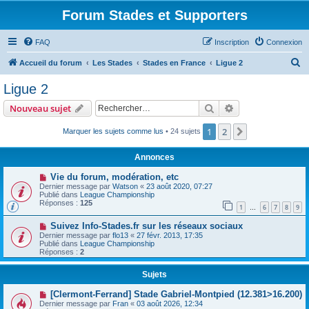
Forum Stades et Supporters
FAQ
Inscription
Connexion
R
Accueil du forum
Les Stades
Stades en France
Ligue 2
e
Ligue 2
c
Rechercher
Recherche avanc
Nouveau sujet
h
e
1
2
Suivant
Marquer les sujets comme lus
• 24 sujets
r
Annonces
c
Vie du forum, modération, etc
h
Dernier message par
Watson
«
23 août 2020, 07:27
Publié dans
League Championship
e
Réponses :
125
1
6
7
8
9
…
r
Suivez Info-Stades.fr sur les réseaux sociaux
Dernier message par
flo13
«
27 févr. 2013, 17:35
Publié dans
League Championship
Réponses :
2
Sujets
[Clermont-Ferrand] Stade Gabriel-Montpied (12.381>16.200)
Dernier message par
Fran
«
03 août 2026, 12:34