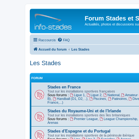
Forum Stades et 
Actualités, photos et discussions su
Raccourcis
FAQ
Accueil du forum
Les Stades
Les Stades
FORUM
Stades en France
Tout sur les installations sportives françaises
Sous-forums :
Ligue 1
,
Ligue 2
,
National
,
Amateur 
B)
,
Handball (D1, D2, ..)
,
Piscines
,
Patinoires
,
Dive
France,...)
Stades du Royaume-Uni et de l'Irlande
Tout sur les installations sportives des îles britanniques
Sous-forums :
Premier League
,
League Championship
,
Arenas
Stades d'Espagne et du Portugal
Tout sur les installations sportives de la péninsule ibérique
Sous-forums :
Liga
,
Liga 2
,
Superliga
,
Arenas