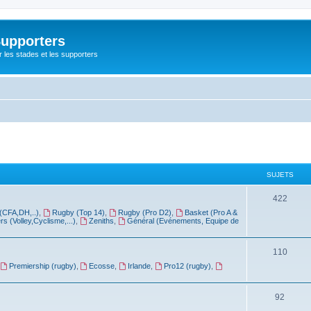
Supporters
r les stades et les supporters
SUJETS
422
(CFA,DH,..)
,
Rugby (Top 14)
,
Rugby (Pro D2)
,
Basket (Pro A &
rs (Volley,Cyclisme,...)
,
Zeniths
,
Général (Evénements, Equipe de
110
Premiership (rugby)
,
Ecosse
,
Irlande
,
Pro12 (rugby)
,
92