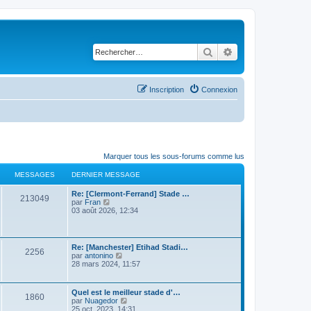
Rechercher
Recherche avancé
Inscription
Connexion
Marquer tous les sous-forums comme lus
MESSAGES
DERNIER MESSAGE
Re: [Clermont-Ferrand] Stade …
213049
C
par
Fran
o
03 août 2026, 12:34
n
s
u
l
Re: [Manchester] Etihad Stadi…
2256
t
C
par
antonino
e
o
28 mars 2024, 11:57
r
n
l
s
e
u
Quel est le meilleur stade d'…
d
1860
l
C
par
Nuagedor
e
t
o
25 oct. 2023, 14:31
r