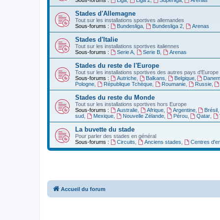
Stades d'Allemagne
Tout sur les installations sportives allemandes
Sous-forums :
Bundesliga
,
Bundesliga 2
,
Arenas
Stades d'Italie
Tout sur les installations sportives italiennes
Sous-forums :
Serie A
,
Serie B
,
Arenas
Stades du reste de l'Europe
Tout sur les installations sportives des autres pays d'Europe
Sous-forums :
Autriche
,
Balkans
,
Belgique
,
Danem
Pologne
,
République Tchèque
,
Roumanie
,
Russie
,
Stades du reste du Monde
Tout sur les installations sportives hors Europe
Sous-forums :
Australie
,
Afrique
,
Argentine
,
Brésil
sud
,
Mexique
,
Nouvelle Zélande
,
Pérou
,
Qatar
,
La buvette du stade
Pour parler des stades en général
Sous-forums :
Circuits
,
Anciens stades
,
Centres d'e
Accueil du forum