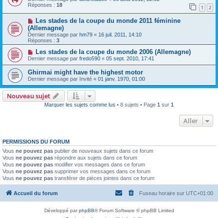
Réponses :
18
1
2
Les stades de la coupe du monde 2011 féminine
(Allemagne)
Dernier message par
hm79
«
16 juil. 2011, 14:10
Réponses :
3
Les stades de la coupe du monde 2006 (Allemagne)
Dernier message par
fredo590
«
05 sept. 2010, 17:41
Ghirmai might have the highest motor
Dernier message par
Invité
«
01 janv. 1970, 01:00
Nouveau sujet
Marquer les sujets comme lus
• 8 sujets • Page
1
sur
1
Aller
PERMISSIONS DU FORUM
Vous
ne pouvez pas
publier de nouveaux sujets dans ce forum
Vous
ne pouvez pas
répondre aux sujets dans ce forum
Vous
ne pouvez pas
modifier vos messages dans ce forum
Vous
ne pouvez pas
supprimer vos messages dans ce forum
Vous
ne pouvez pas
transférer de pièces jointes dans ce forum
Accueil du forum
Fuseau horaire sur
UTC+01:00
Développé par
phpBB
® Forum Software © phpBB Limited