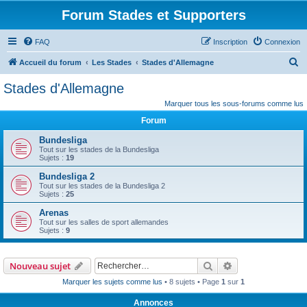
Forum Stades et Supporters
FAQ
Inscription
Connexion
R
Accueil du forum
Les Stades
Stades d'Allemagne
e
Stades d'Allemagne
c
Marquer tous les sous-forums comme lus
h
Forum
e
Bundesliga
r
Tout sur les stades de la Bundesliga
Sujets :
19
c
Bundesliga 2
h
Tout sur les stades de la Bundesliga 2
e
Sujets :
25
r
Arenas
Tout sur les salles de sport allemandes
Sujets :
9
Rechercher
Recherche avanc
Nouveau sujet
Marquer les sujets comme lus
• 8 sujets • Page
1
sur
1
Annonces