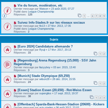
Vie du forum, modération, etc
Dernier message par
Watson
«
23 août 2020, 07:27
Publié dans
League Championship
Réponses :
125
1
6
7
8
9
…
Suivez Info-Stades.fr sur les réseaux sociaux
Dernier message par
flo13
«
27 févr. 2013, 17:35
Publié dans
League Championship
Réponses :
2
Sujets
[Euro 2024] Candidature allemande ?
Dernier message par
Ryuji
«
17 févr. 2017, 20:13
Réponses :
15
1
2
[Regensburg] Arena Regensburg (15,000) - SSV Jahn
Regensburg
Dernier message par
llazyyboy
«
03 avr. 2015, 13:40
Réponses :
3
[Munich] Stade Olympique (69,250)
Dernier message par
wilson28
«
28 déc. 2014, 15:55
Réponses :
24
1
2
[Essen] Stadion Essen (20,650) - Rot-Weiss Essen
Dernier message par
supergliss
«
17 sept. 2013, 19:37
Réponses :
38
1
2
3
[Offenbach] Sparda-Bank-Hessen-Stadion (20600) - Kickers
Dernier message par
actu.stades
«
06 août 2012, 22:02