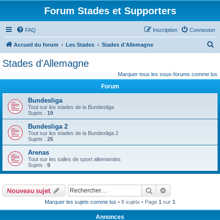
Forum Stades et Supporters
FAQ
Inscription
Connexion
R
Accueil du forum
Les Stades
Stades d'Allemagne
e
Stades d'Allemagne
c
Marquer tous les sous-forums comme lus
h
Forum
e
Bundesliga
r
Tout sur les stades de la Bundesliga
Sujets :
19
c
Bundesliga 2
h
Tout sur les stades de la Bundesliga 2
e
Sujets :
25
r
Arenas
Tout sur les salles de sport allemandes
Sujets :
9
Rechercher
Recherche avanc
Nouveau sujet
Marquer les sujets comme lus
• 8 sujets • Page
1
sur
1
Annonces