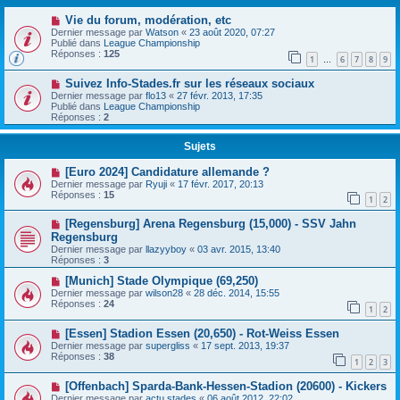
Vie du forum, modération, etc
Dernier message par
Watson
«
23 août 2020, 07:27
Publié dans
League Championship
Réponses :
125
1
6
7
8
9
…
Suivez Info-Stades.fr sur les réseaux sociaux
Dernier message par
flo13
«
27 févr. 2013, 17:35
Publié dans
League Championship
Réponses :
2
Sujets
[Euro 2024] Candidature allemande ?
Dernier message par
Ryuji
«
17 févr. 2017, 20:13
Réponses :
15
1
2
[Regensburg] Arena Regensburg (15,000) - SSV Jahn
Regensburg
Dernier message par
llazyyboy
«
03 avr. 2015, 13:40
Réponses :
3
[Munich] Stade Olympique (69,250)
Dernier message par
wilson28
«
28 déc. 2014, 15:55
Réponses :
24
1
2
[Essen] Stadion Essen (20,650) - Rot-Weiss Essen
Dernier message par
supergliss
«
17 sept. 2013, 19:37
Réponses :
38
1
2
3
[Offenbach] Sparda-Bank-Hessen-Stadion (20600) - Kickers
Dernier message par
actu.stades
«
06 août 2012, 22:02