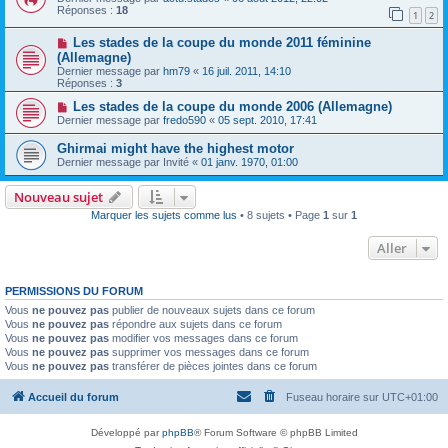
Réponses :
18
1
2
Les stades de la coupe du monde 2011 féminine
(Allemagne)
Dernier message par
hm79
«
16 juil. 2011, 14:10
Réponses :
3
Les stades de la coupe du monde 2006 (Allemagne)
Dernier message par
fredo590
«
05 sept. 2010, 17:41
Ghirmai might have the highest motor
Dernier message par
Invité
«
01 janv. 1970, 01:00
Nouveau sujet
Marquer les sujets comme lus
• 8 sujets • Page
1
sur
1
Aller
PERMISSIONS DU FORUM
Vous
ne pouvez pas
publier de nouveaux sujets dans ce forum
Vous
ne pouvez pas
répondre aux sujets dans ce forum
Vous
ne pouvez pas
modifier vos messages dans ce forum
Vous
ne pouvez pas
supprimer vos messages dans ce forum
Vous
ne pouvez pas
transférer de pièces jointes dans ce forum
Accueil du forum
Fuseau horaire sur
UTC+01:00
Développé par
phpBB
® Forum Software © phpBB Limited