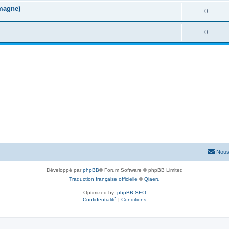
magne)
0
0
Nous
Développé par
phpBB
® Forum Software © phpBB Limited
Traduction française officielle
©
Qiaeru
Optimized by:
phpBB SEO
Confidentialité
|
Conditions