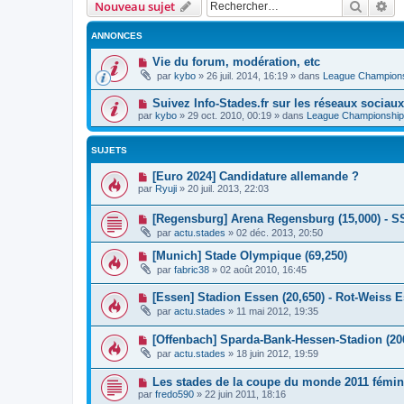
Recher
Re
Nouveau sujet
ANNONCES
Vie du forum, modération, etc
par
kybo
»
26 juil. 2014, 16:19
» dans
League Champion
Suivez Info-Stades.fr sur les réseaux sociaux
par
kybo
»
29 oct. 2010, 00:19
» dans
League Championship
SUJETS
[Euro 2024] Candidature allemande ?
par
Ryuji
»
20 juil. 2013, 22:03
[Regensburg] Arena Regensburg (15,000) - 
par
actu.stades
»
02 déc. 2013, 20:50
[Munich] Stade Olympique (69,250)
par
fabric38
»
02 août 2010, 16:45
[Essen] Stadion Essen (20,650) - Rot-Weiss 
par
actu.stades
»
11 mai 2012, 19:35
[Offenbach] Sparda-Bank-Hessen-Stadion (206
par
actu.stades
»
18 juin 2012, 19:59
Les stades de la coupe du monde 2011 fémin
par
fredo590
»
22 juin 2011, 18:16