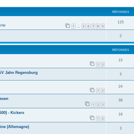
cher
cherche avancée
RÉPONSES
125
ship
1
5
6
7
8
9
…
2
RÉPONSES
15
1
2
SSV Jahn Regensburg
3
24
1
2
Essen
38
1
2
3
00) - Kickers
18
1
2
ine (Allemagne)
3