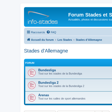
Forum Stades et 
Actualités, photos et discussions su
Raccourcis
FAQ
Accueil du forum
Les Stades
Stades d'Allemagne
Stades d'Allemagne
FORUM
Bundesliga
Tout sur les stades de la Bundesliga
Bundesliga 2
Tout sur les stades de la Bundesliga 2
Arenas
Tout sur les salles de sport allemandes