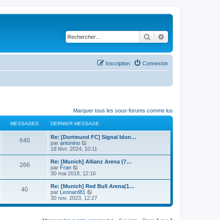
Rechercher
Recherche avancé
Inscription
Connexion
Marquer tous les sous-forums comme lus
MESSAGES
DERNIER MESSAGE
Re: [Dortmund FC] Signal Idun…
640
C
par
antonino
o
18 févr. 2024, 10:11
n
s
Re: [Munich] Allianz Arena (7…
266
u
C
par
Fran
l
o
30 mai 2018, 12:16
t
n
e
s
Re: [Munich] Red Bull Arena(1…
40
r
u
C
par
Leonard81
l
l
o
30 nov. 2023, 12:27
e
t
n
d
e
s
e
r
u
r
l