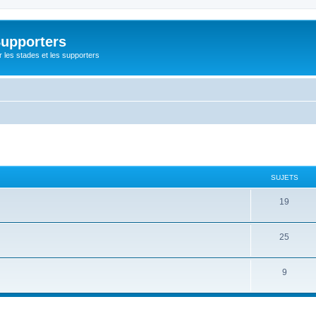
Supporters
r les stades et les supporters
SUJETS
19
25
9