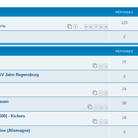
cher
cherche avancée
RÉPONSES
125
ship
1
5
6
7
8
9
…
2
RÉPONSES
15
1
2
SSV Jahn Regensburg
3
24
1
2
Essen
38
1
2
3
00) - Kickers
18
1
2
ine (Allemagne)
3