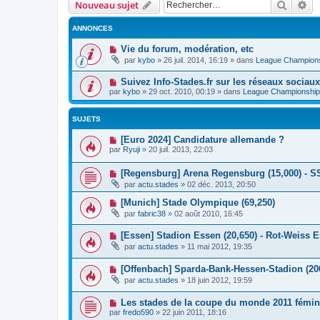
Recher
Re
Nouveau sujet
ANNONCES
Vie du forum, modération, etc
par
kybo
»
26 juil. 2014, 16:19
» dans
League Champion
Suivez Info-Stades.fr sur les réseaux sociaux
par
kybo
»
29 oct. 2010, 00:19
» dans
League Championship
SUJETS
[Euro 2024] Candidature allemande ?
par
Ryuji
»
20 juil. 2013, 22:03
[Regensburg] Arena Regensburg (15,000) - 
par
actu.stades
»
02 déc. 2013, 20:50
[Munich] Stade Olympique (69,250)
par
fabric38
»
02 août 2010, 16:45
[Essen] Stadion Essen (20,650) - Rot-Weiss 
par
actu.stades
»
11 mai 2012, 19:35
[Offenbach] Sparda-Bank-Hessen-Stadion (206
par
actu.stades
»
18 juin 2012, 19:59
Les stades de la coupe du monde 2011 fémin
par
fredo590
»
22 juin 2011, 18:16