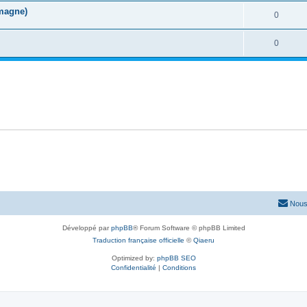
magne)
0
0
Nous
Développé par
phpBB
® Forum Software © phpBB Limited
Traduction française officielle
©
Qiaeru
Optimized by:
phpBB SEO
Confidentialité
|
Conditions