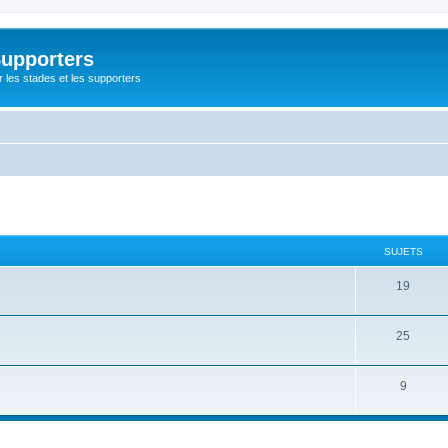
Supporters
r les stades et les supporters
SUJETS
19
25
9