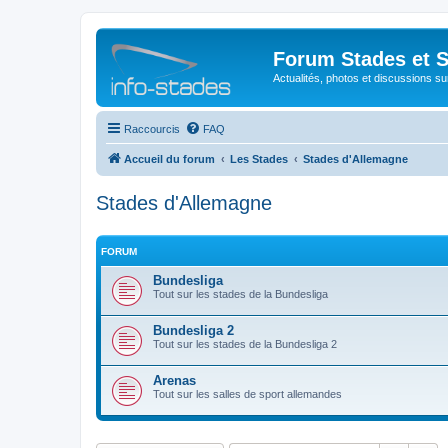
Forum Stades et 
Actualités, photos et discussions su
Raccourcis
FAQ
Accueil du forum
Les Stades
Stades d'Allemagne
Stades d'Allemagne
FORUM
Bundesliga
Tout sur les stades de la Bundesliga
Bundesliga 2
Tout sur les stades de la Bundesliga 2
Arenas
Tout sur les salles de sport allemandes