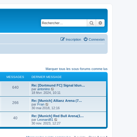
Rechercher
Recherche avancé
Inscription
Connexion
Marquer tous les sous-forums comme lus
MESSAGES
DERNIER MESSAGE
Re: [Dortmund FC] Signal Idun…
640
C
par
antonino
o
18 févr. 2024, 10:11
n
s
Re: [Munich] Allianz Arena (7…
266
u
C
par
Fran
l
o
30 mai 2018, 12:16
t
n
e
s
Re: [Munich] Red Bull Arena(1…
40
r
u
C
par
Leonard81
l
l
o
30 nov. 2023, 12:27
e
t
n
d
e
s
e
r
u
r
l