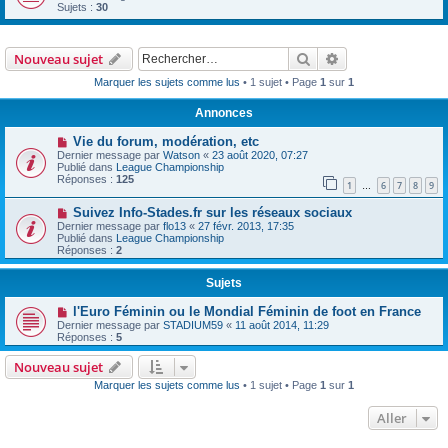
Sujets :
30
Rechercher
Recherche avanc
Nouveau sujet
Marquer les sujets comme lus
• 1 sujet • Page
1
sur
1
Annonces
Vie du forum, modération, etc
Dernier message par
Watson
«
23 août 2020, 07:27
Publié dans
League Championship
Réponses :
125
1
6
7
8
9
…
Suivez Info-Stades.fr sur les réseaux sociaux
Dernier message par
flo13
«
27 févr. 2013, 17:35
Publié dans
League Championship
Réponses :
2
Sujets
l'Euro Féminin ou le Mondial Féminin de foot en France
Dernier message par
STADIUM59
«
11 août 2014, 11:29
Réponses :
5
Nouveau sujet
Marquer les sujets comme lus
• 1 sujet • Page
1
sur
1
Aller