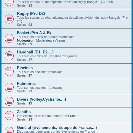
Tous les stades du championnat d’élite du rugby français (TOP 14)
Sujets :
22
Rugby (Pro D2)
Tous les stades du championnat de deuxième division du rugby français (Pro
D2)
Sujets :
23
Basket (Pro A & B)
Tout sur les salles de Basket françaises
Modérateur :
Modérateurs Arenas
Sujets :
89
Handball (D1, D2, ..)
Tout sur les salles de Handball françaises
Sujets :
27
Piscines
Tout sur les piscines françaises
Sujets :
17
Patinoires
Tout sur les piscines françaises
Sujets :
23
Divers (Volley,Cyclisme,...)
Sujets :
19
Zeniths
Les zéniths et salles de concert en France
Sujets :
23
Général (Evénements, Equipe de France,...)
Discussions générales sur les événements en France