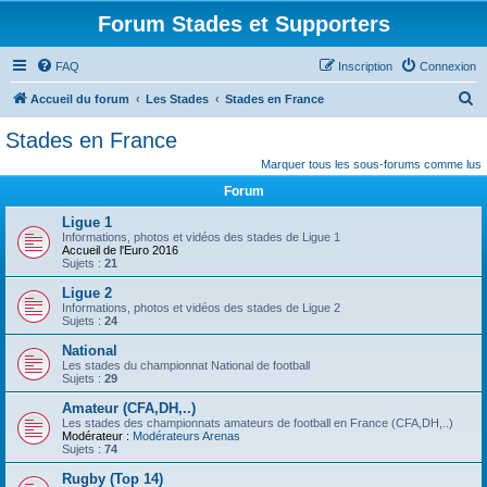
Forum Stades et Supporters
FAQ
Inscription
Connexion
R
Accueil du forum
Les Stades
Stades en France
e
Stades en France
c
Marquer tous les sous-forums comme lus
h
Forum
e
Ligue 1
r
Informations, photos et vidéos des stades de Ligue 1
Accueil de l'Euro 2016
c
Sujets :
21
h
Ligue 2
e
Informations, photos et vidéos des stades de Ligue 2
Sujets :
24
r
National
Les stades du championnat National de football
Sujets :
29
Amateur (CFA,DH,..)
Les stades des championnats amateurs de football en France (CFA,DH,..)
Modérateur :
Modérateurs Arenas
Sujets :
74
Rugby (Top 14)