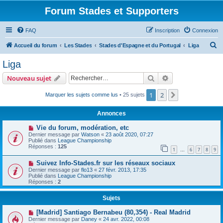
Forum Stades et Supporters
FAQ
Inscription
Connexion
R
Accueil du forum
Les Stades
Stades d'Espagne et du Portugal
Liga
e
Liga
c
Rechercher
Recherche avanc
Nouveau sujet
h
e
1
2
Suivant
Marquer les sujets comme lus
• 25 sujets
r
Annonces
c
Vie du forum, modération, etc
h
Dernier message par
Watson
«
23 août 2020, 07:27
Publié dans
League Championship
e
Réponses :
125
1
6
7
8
9
…
r
Suivez Info-Stades.fr sur les réseaux sociaux
Dernier message par
flo13
«
27 févr. 2013, 17:35
Publié dans
League Championship
Réponses :
2
Sujets
[Madrid] Santiago Bernabeu (80,354) - Real Madrid
Dernier message par
Daney
«
24 avr. 2022, 00:08