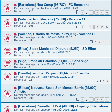
[Barcelone] Nou Camp (98,787) - FC Barcelone
Dernier message par
TopGone
«
20 oct. 2018, 11:23
Réponses :
216
1
12
13
14
15
…
[Valence] Nou Mestalla (75,000) - Valence CF
Dernier message par
GUIGS007
«
29 août 2018, 21:56
Réponses :
195
1
11
12
13
14
…
[Valence] Estadio de Mestalla (55,000) - Valence CF
Dernier message par
kbc
«
03 août 2018, 21:16
Réponses :
45
1
2
3
4
[Éibar] Stade Municipal D'ipurua (5,250) - SD Éibar
Dernier message par
kbc
«
03 août 2018, 21:11
Réponses :
2
[Vigo] Stade du Balaidos (31,800) - Celta Vigo
Dernier message par
fabol22
«
05 oct. 2016, 12:12
Réponses :
5
[Seville] Sanchez Pizjuan (42,649) - FC Seville
Dernier message par
Ryuji
«
30 sept. 2016, 03:24
Réponses :
22
1
2
[Bilbao] Nouveau Stade San Mames Barria (55,000) -
Athletic
Dernier message par
fabol22
«
21 août 2016, 16:54
Réponses :
308
1
18
19
20
21
…
[Barcelone] Cornellà El Prat (40,500) - Espanyol Barcelone
Dernier message par
Ludovik
«
03 août 2016, 11:32