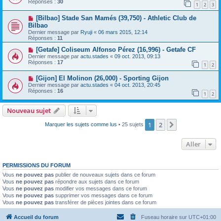
Réponses :
30
1
2
3
[Bilbao] Stade San Mamés (39,750) - Athletic Club de
Bilbao
Dernier message par
Ryuji
«
06 mars 2015, 12:14
Réponses :
11
[Getafe] Coliseum Alfonso Pérez (16,996) - Getafe CF
Dernier message par
actu.stades
«
09 oct. 2013, 09:13
Réponses :
17
1
2
[Gijon] El Molinon (26,000) - Sporting Gijon
Dernier message par
actu.stades
«
04 oct. 2013, 20:45
Réponses :
16
1
2
Nouveau sujet
1
2
Suivant
Marquer les sujets comme lus
• 25 sujets
Aller
PERMISSIONS DU FORUM
Vous
ne pouvez pas
publier de nouveaux sujets dans ce forum
Vous
ne pouvez pas
répondre aux sujets dans ce forum
Vous
ne pouvez pas
modifier vos messages dans ce forum
Vous
ne pouvez pas
supprimer vos messages dans ce forum
Vous
ne pouvez pas
transférer de pièces jointes dans ce forum
Accueil du forum
Fuseau horaire sur
UTC+01:00