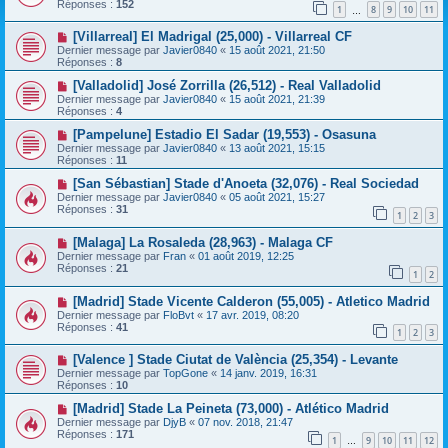
Réponses :
152
1
8
9
10
11
…
[Villarreal] El Madrigal (25,000) - Villarreal CF
Dernier message par
Javier0840
«
15 août 2021, 21:50
Réponses :
8
[Valladolid] José Zorrilla (26,512) - Real Valladolid
Dernier message par
Javier0840
«
15 août 2021, 21:39
Réponses :
4
[Pampelune] Estadio El Sadar (19,553) - Osasuna
Dernier message par
Javier0840
«
13 août 2021, 15:15
Réponses :
11
[San Sébastian] Stade d'Anoeta (32,076) - Real Sociedad
Dernier message par
Javier0840
«
05 août 2021, 15:27
Réponses :
31
1
2
3
[Malaga] La Rosaleda (28,963) - Malaga CF
Dernier message par
Fran
«
01 août 2019, 12:25
Réponses :
21
1
2
[Madrid] Stade Vicente Calderon (55,005) - Atletico Madrid
Dernier message par
FloBvt
«
17 avr. 2019, 08:20
Réponses :
41
1
2
3
[Valence ] Stade Ciutat de València (25,354) - Levante
Dernier message par
TopGone
«
14 janv. 2019, 16:31
Réponses :
10
[Madrid] Stade La Peineta (73,000) - Atlético Madrid
Dernier message par
DjyB
«
07 nov. 2018, 21:47
Réponses :
171
1
9
10
11
12
…