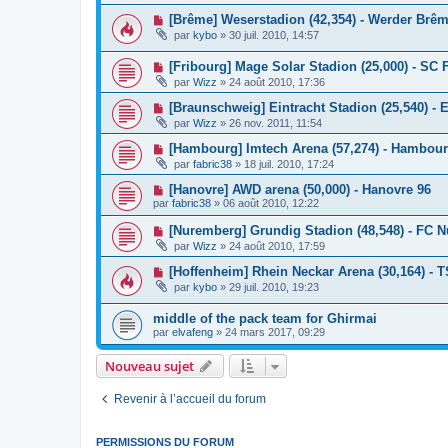
[Brême] Weserstadion (42,354) - Werder Brê
par
kybo
»
30 juil. 2010, 14:57
[Fribourg] Mage Solar Stadion (25,000) - SC 
par
Wizz
»
24 août 2010, 17:36
[Braunschweig] Eintracht Stadion (25,540) - E
par
Wizz
»
26 nov. 2011, 11:54
[Hambourg] Imtech Arena (57,274) - Hambou
par
fabric38
»
18 juil. 2010, 17:24
[Hanovre] AWD arena (50,000) - Hanovre 96
par
fabric38
»
06 août 2010, 12:22
[Nuremberg] Grundig Stadion (48,548) - FC 
par
Wizz
»
24 août 2010, 17:59
[Hoffenheim] Rhein Neckar Arena (30,164) - 
par
kybo
»
29 juil. 2010, 19:23
middle of the pack team for Ghirmai
par
elvafeng
»
24 mars 2017, 09:29
Nouveau sujet
Revenir à l’accueil du forum
PERMISSIONS DU FORUM