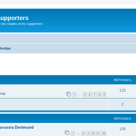
Supporters
r les stades et les supporters
esliga
cher
cherche avancée
RÉPONSES
125
ship
1
5
6
7
8
9
…
2
RÉPONSES
 Borussia Dortmund
135
1
6
7
8
9
10
…