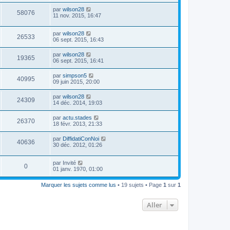
par
wilson28
58076
11 nov. 2015, 16:47
par
wilson28
26533
06 sept. 2015, 16:43
par
wilson28
19365
06 sept. 2015, 16:41
par
simpson5
40995
09 juin 2015, 20:00
par
wilson28
24309
14 déc. 2014, 19:03
par
actu.stades
26370
18 févr. 2013, 21:33
par
DiffidatiConNoi
40636
30 déc. 2012, 01:26
par
Invité
0
01 janv. 1970, 01:00
Marquer les sujets comme lus
• 19 sujets • Page
1
sur
1
Aller