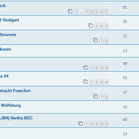
ich
91
1
3
4
5
6
7
…
B Stuttgart
35
1
2
3
Borussia
27
1
2
rkusen
13
48
1
2
3
4
ke 04
53
1
2
3
4
tracht Francfort
27
1
2
L Wolfsburg
10
4,064) Hertha BSC
60
1
2
3
4
5
14