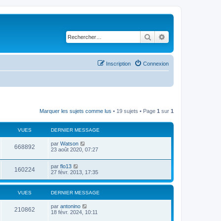
Rechercher
Recherche avancé
Inscription
Connexion
Marquer les sujets comme lus
• 19 sujets • Page
1
sur
1
VUES
DERNIER MESSAGE
par
Watson
668892
23 août 2020, 07:27
par
flo13
160224
27 févr. 2013, 17:35
VUES
DERNIER MESSAGE
par
antonino
210862
18 févr. 2024, 10:11