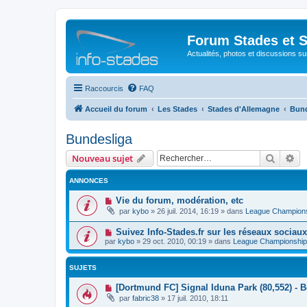
Forum Stades et 
Actualités, photos et discussions su
Raccourcis
FAQ
Accueil du forum
Les Stades
Stades d'Allemagne
Bund
Bundesliga
Recher
Re
Nouveau sujet
ANNONCES
Vie du forum, modération, etc
par
kybo
»
26 juil. 2014, 16:19
» dans
League Champion
Suivez Info-Stades.fr sur les réseaux sociaux
par
kybo
»
29 oct. 2010, 00:19
» dans
League Championship
SUJETS
[Dortmund FC] Signal Iduna Park (80,552) -
par
fabric38
»
17 juil. 2010, 18:11