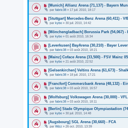
[Munich] Allianz Arena (71,137) - Bayern Mun
par
fabric38
»
17 juil. 2010, 18:17
[Stuttgart] Mercedes-Benz Arena (60,411) - Vf
par
kybo
»
30 juil. 2010, 14:42
[Mönchengladbach] Borussia Park (54,067) - 
par
kybo
»
01 août 2010, 16:34
[Leverkusen] BayArena (30,210) - Bayer Leve
par
fabric38
»
03 août 2010, 18:21
[Mainz] Coface Arena (33,500) - FSV Mainz 05
par
kybo
»
21 août 2010, 22:52
[Gelsenkirchen] Veltins Arena (61,673) - Shal
par
fabric38
»
18 juil. 2010, 17:21
[Francfort] Commerzbank Arena (48,132) - Ein
par
fabric38
»
03 août 2010, 16:57
[Wolfsburg] Volkswagen Arena (30,000) - VF
par
fabric38
»
03 août 2010, 18:11
[Berlin] Stade Olympique Olympiastadion (7
par
kybo
»
30 juil. 2010, 14:48
[Augsbourg] SGL Arena (30,660) - FCA
par
Wizz
»
26 oct. 2010, 13:39