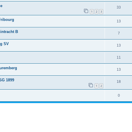
me
33
1
2
3
Fribourg
13
intracht B
7
rg SV
13
11
Nuremberg
13
TSG 1899
18
1
2
0