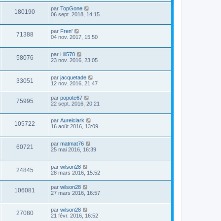
par
TopGone
180190
06 sept. 2018, 14:15
par
Fren'
71388
04 nov. 2017, 15:50
par
Lili570
58076
23 nov. 2016, 23:05
par
jacquetade
33051
12 nov. 2016, 21:47
par
popote67
75995
22 sept. 2016, 20:21
par
Aurelclark
105722
16 août 2016, 13:09
par
matmat76
60721
25 mai 2016, 16:39
par
wilson28
24845
28 mars 2016, 15:52
par
wilson28
106081
27 mars 2016, 16:57
par
wilson28
27080
21 févr. 2016, 16:52