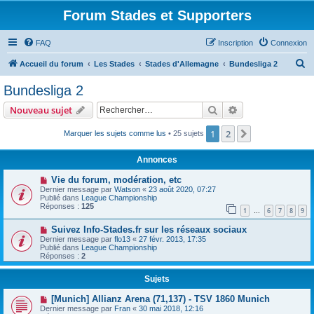
Forum Stades et Supporters
FAQ
Inscription
Connexion
R
Accueil du forum
Les Stades
Stades d'Allemagne
Bundesliga 2
e
Bundesliga 2
c
Rechercher
Recherche avanc
Nouveau sujet
h
e
1
2
Suivant
Marquer les sujets comme lus
• 25 sujets
r
Annonces
c
Vie du forum, modération, etc
h
Dernier message par
Watson
«
23 août 2020, 07:27
Publié dans
League Championship
e
Réponses :
125
1
6
7
8
9
…
r
Suivez Info-Stades.fr sur les réseaux sociaux
Dernier message par
flo13
«
27 févr. 2013, 17:35
Publié dans
League Championship
Réponses :
2
Sujets
[Munich] Allianz Arena (71,137) - TSV 1860 Munich
Dernier message par
Fran
«
30 mai 2018, 12:16