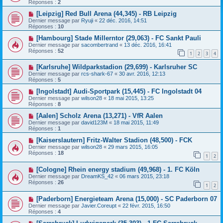
Réponses :
2
[Leipzig] Red Bull Arena (44,345) - RB Leipzig
Dernier message par
Ryuji
«
22 déc. 2016, 14:51
Réponses :
10
[Hambourg] Stade Millerntor (29,063) - FC Sankt Pauli
Dernier message par
sacombertrand
«
13 déc. 2016, 16:41
Réponses :
52
1
2
3
4
[Karlsruhe] Wildparkstadion (29,699) - Karlsruher SC
Dernier message par
rcs-shark-67
«
30 avr. 2016, 12:13
Réponses :
5
[Ingolstadt] Audi-Sportpark (15,445) - FC Ingolstadt 04
Dernier message par
wilson28
«
18 mai 2015, 13:25
Réponses :
8
[Aalen] Scholz Arena (13,271) - VfR Aalen
Dernier message par
david123M
«
18 mai 2015, 11:49
Réponses :
1
[Kaiserslautern] Fritz-Walter Stadion (48,500) - FCK
Dernier message par
wilson28
«
29 mars 2015, 16:05
Réponses :
18
1
2
[Cologne] Rhein energy stadium (49,968) - 1. FC Köln
Dernier message par
DreamKS_42
«
06 mars 2015, 23:18
Réponses :
26
1
2
[Paderborn] Energieteam Arena (15,000) - SC Paderborn 07
Dernier message par
Javier.Coreupt
«
22 févr. 2015, 16:50
Réponses :
4