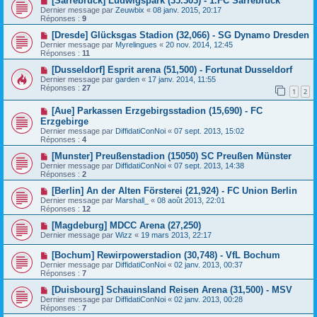
[Sarrebruck] Ludwigspark (35.303) - 1.FC Sarrebruck
Dernier message par
Zeuwbix
«
08 janv. 2015, 20:17
Réponses :
9
[Dresde] Glücksgas Stadion (32,066) - SG Dynamo Dresden
Dernier message par
Myrelingues
«
20 nov. 2014, 12:45
Réponses :
11
[Dusseldorf] Esprit arena (51,500) - Fortunat Dusseldorf
Dernier message par
garden
«
17 janv. 2014, 11:55
Réponses :
27
1
2
[Aue] Parkassen Erzgebirgsstadion (15,690) - FC
Erzgebirge
Dernier message par
DiffidatiConNoi
«
07 sept. 2013, 15:02
Réponses :
4
[Munster] Preußenstadion (15050) SC Preußen Münster
Dernier message par
DiffidatiConNoi
«
07 sept. 2013, 14:38
Réponses :
2
[Berlin] An der Alten Försterei (21,924) - FC Union Berlin
Dernier message par
Marshall_
«
08 août 2013, 22:01
Réponses :
12
[Magdeburg] MDCC Arena (27,250)
Dernier message par
Wizz
«
19 mars 2013, 22:17
[Bochum] Rewirpowerstadion (30,748) - VfL Bochum
Dernier message par
DiffidatiConNoi
«
02 janv. 2013, 00:37
Réponses :
7
[Duisbourg] Schauinsland Reisen Arena (31,500) - MSV
Dernier message par
DiffidatiConNoi
«
02 janv. 2013, 00:28
Réponses :
7