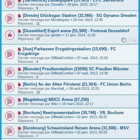
[Sarrebruck] Ludwigspark (35.303) - 1.FC Sarrebruck
Dernier message par
Zeuwbix
«
08 janv. 2015, 20:17
Réponses :
9
[Dresde] Glücksgas Stadion (32,066) - SG Dynamo Dresden
Dernier message par
Myrelingues
«
20 nov. 2014, 12:45
Réponses :
11
[Dusseldorf] Esprit arena (51,500) - Fortunat Dusseldorf
Dernier message par
garden
«
17 janv. 2014, 11:55
Réponses :
27
1
2
[Aue] Parkassen Erzgebirgsstadion (15,690) - FC
Erzgebirge
Dernier message par
DiffidatiConNoi
«
07 sept. 2013, 15:02
Réponses :
4
[Munster] Preußenstadion (15050) SC Preußen Münster
Dernier message par
DiffidatiConNoi
«
07 sept. 2013, 14:38
Réponses :
2
[Berlin] An der Alten Försterei (21,924) - FC Union Berlin
Dernier message par
Marshall_
«
08 août 2013, 22:01
Réponses :
12
[Magdeburg] MDCC Arena (27,250)
Dernier message par
Wizz
«
19 mars 2013, 22:17
[Bochum] Rewirpowerstadion (30,748) - VfL Bochum
Dernier message par
DiffidatiConNoi
«
02 janv. 2013, 00:37
Réponses :
7
[Duisbourg] Schauinsland Reisen Arena (31,500) - MSV
Dernier message par
DiffidatiConNoi
«
02 janv. 2013, 00:28
Réponses :
7