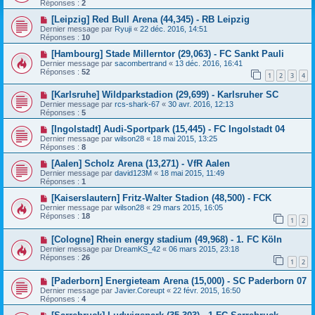
Réponses :
2
[Leipzig] Red Bull Arena (44,345) - RB Leipzig
Dernier message par
Ryuji
«
22 déc. 2016, 14:51
Réponses :
10
[Hambourg] Stade Millerntor (29,063) - FC Sankt Pauli
Dernier message par
sacombertrand
«
13 déc. 2016, 16:41
Réponses :
52
1
2
3
4
[Karlsruhe] Wildparkstadion (29,699) - Karlsruher SC
Dernier message par
rcs-shark-67
«
30 avr. 2016, 12:13
Réponses :
5
[Ingolstadt] Audi-Sportpark (15,445) - FC Ingolstadt 04
Dernier message par
wilson28
«
18 mai 2015, 13:25
Réponses :
8
[Aalen] Scholz Arena (13,271) - VfR Aalen
Dernier message par
david123M
«
18 mai 2015, 11:49
Réponses :
1
[Kaiserslautern] Fritz-Walter Stadion (48,500) - FCK
Dernier message par
wilson28
«
29 mars 2015, 16:05
Réponses :
18
1
2
[Cologne] Rhein energy stadium (49,968) - 1. FC Köln
Dernier message par
DreamKS_42
«
06 mars 2015, 23:18
Réponses :
26
1
2
[Paderborn] Energieteam Arena (15,000) - SC Paderborn 07
Dernier message par
Javier.Coreupt
«
22 févr. 2015, 16:50
Réponses :
4