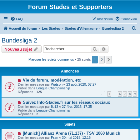
Forum Stades et Supporters
FAQ
Inscription
Connexion
R
Accueil du forum
Les Stades
Stades d'Allemagne
Bundesliga 2
e
Bundesliga 2
c
Rechercher
Recherche avanc
Nouveau sujet
h
e
1
2
Suivant
Marquer les sujets comme lus
• 25 sujets
r
Annonces
c
Vie du forum, modération, etc
h
Dernier message par
Watson
«
23 août 2020, 07:27
Publié dans
League Championship
e
Réponses :
125
1
6
7
8
9
…
r
Suivez Info-Stades.fr sur les réseaux sociaux
Dernier message par
flo13
«
27 févr. 2013, 17:35
Publié dans
League Championship
Réponses :
2
Sujets
[Munich] Allianz Arena (71,137) - TSV 1860 Munich
Dernier message par
Fran
«
30 mai 2018, 12:16