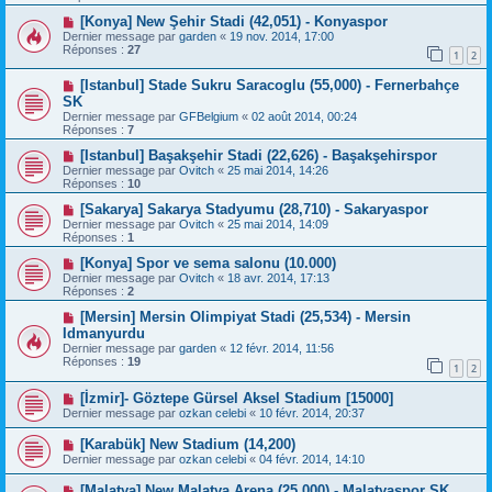
[Konya] New Şehir Stadi (42,051) - Konyaspor
Dernier message par
garden
«
19 nov. 2014, 17:00
Réponses :
27
1
2
[Istanbul] Stade Sukru Saracoglu (55,000) - Fernerbahçe
SK
Dernier message par
GFBelgium
«
02 août 2014, 00:24
Réponses :
7
[Istanbul] Başakşehir Stadi (22,626) - Başakşehirspor
Dernier message par
Ovitch
«
25 mai 2014, 14:26
Réponses :
10
[Sakarya] Sakarya Stadyumu (28,710) - Sakaryaspor
Dernier message par
Ovitch
«
25 mai 2014, 14:09
Réponses :
1
[Konya] Spor ve sema salonu (10.000)
Dernier message par
Ovitch
«
18 avr. 2014, 17:13
Réponses :
2
[Mersin] Mersin Olimpiyat Stadi (25,534) - Mersin
Idmanyurdu
Dernier message par
garden
«
12 févr. 2014, 11:56
Réponses :
19
1
2
[İzmir]- Göztepe Gürsel Aksel Stadium [15000]
Dernier message par
ozkan celebi
«
10 févr. 2014, 20:37
[Karabük] New Stadium (14,200)
Dernier message par
ozkan celebi
«
04 févr. 2014, 14:10
[Malatya] New Malatya Arena (25,000) - Malatyaspor SK