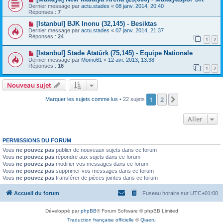
Dernier message par
actu.stades
«
08 janv. 2014, 20:40
Réponses :
7
[Istanbul] BJK Inonu (32,145) - Besiktas
Dernier message par
actu.stades
«
07 janv. 2014, 21:37
Réponses :
24
1
2
[Istanbul] Stade Atatûrk (75,145) - Equipe Nationale
Dernier message par
Momo61
«
12 avr. 2013, 13:38
Réponses :
16
1
2
Nouveau sujet
1
2
Suivant
Marquer les sujets comme lus
• 22 sujets
Aller
PERMISSIONS DU FORUM
Vous
ne pouvez pas
publier de nouveaux sujets dans ce forum
Vous
ne pouvez pas
répondre aux sujets dans ce forum
Vous
ne pouvez pas
modifier vos messages dans ce forum
Vous
ne pouvez pas
supprimer vos messages dans ce forum
Vous
ne pouvez pas
transférer de pièces jointes dans ce forum
Accueil du forum
Fuseau horaire sur
UTC+01:00
Développé par
phpBB
® Forum Software © phpBB Limited
Traduction française officielle
©
Qiaeru