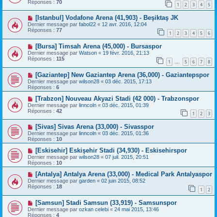
Réponses :
70
1
2
3
4
5
[Istanbul] Vodafone Arena (41,903) - Beşiktaş JK
Dernier message par
fabol22
«
12 avr. 2016, 12:04
Réponses :
77
1
2
3
4
5
6
[Bursa] Timsah Arena (45,000) - Bursaspor
Dernier message par
Watson
«
19 févr. 2016, 21:13
Réponses :
115
1
5
6
7
8
…
[Gaziantep] New Gaziantep Arena (36,000) - Gaziantepspor
Dernier message par
wilson28
«
03 déc. 2015, 17:13
Réponses :
6
[Trabzon] Nouveau Akyazi Stadi (42 000) - Trabzonspor
Dernier message par
linncoln
«
03 déc. 2015, 01:39
Réponses :
42
1
2
3
[Sivas] Sivas Arena (33,000) - Sivasspor
Dernier message par
linncoln
«
03 déc. 2015, 01:36
Réponses :
10
[Eskisehir] Eskişehir Stadi (34,930) - Eskisehirspor
Dernier message par
wilson28
«
07 juil. 2015, 20:51
Réponses :
10
[Antalya] Antalya Arena (33,000) - Medical Park Antalyaspor
Dernier message par
garden
«
02 juin 2015, 08:52
Réponses :
18
1
2
[Samsun] Stadi Samsun (33,919) - Samsunspor
Dernier message par
ozkan celebi
«
24 mai 2015, 13:46
Réponses :
4