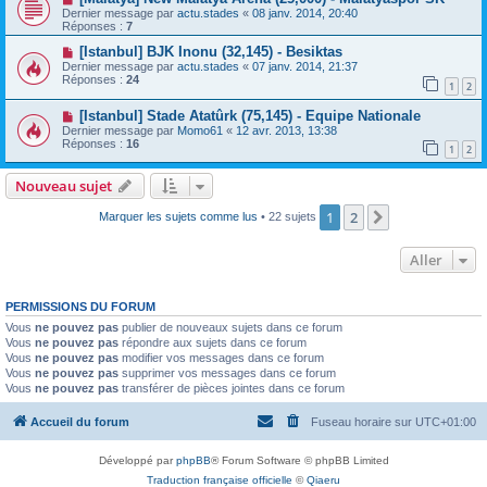
Dernier message par
actu.stades
«
08 janv. 2014, 20:40
Réponses :
7
[Istanbul] BJK Inonu (32,145) - Besiktas
Dernier message par
actu.stades
«
07 janv. 2014, 21:37
Réponses :
24
1
2
[Istanbul] Stade Atatûrk (75,145) - Equipe Nationale
Dernier message par
Momo61
«
12 avr. 2013, 13:38
Réponses :
16
1
2
Nouveau sujet
1
2
Suivant
Marquer les sujets comme lus
• 22 sujets
Aller
PERMISSIONS DU FORUM
Vous
ne pouvez pas
publier de nouveaux sujets dans ce forum
Vous
ne pouvez pas
répondre aux sujets dans ce forum
Vous
ne pouvez pas
modifier vos messages dans ce forum
Vous
ne pouvez pas
supprimer vos messages dans ce forum
Vous
ne pouvez pas
transférer de pièces jointes dans ce forum
Accueil du forum
Fuseau horaire sur
UTC+01:00
Développé par
phpBB
® Forum Software © phpBB Limited
Traduction française officielle
©
Qiaeru