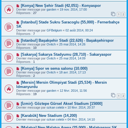
[Konya] New Şehir Stadi (42,051) - Konyaspor
Dernier message par
garden
«
19 nov. 2014, 17:00
Réponses :
27
1
2
[Istanbul] Stade Sukru Saracoglu (55,000) - Fernerbahçe
SK
Dernier message par
GFBelgium
«
02 août 2014, 00:24
Réponses :
7
[Istanbul] Başakşehir Stadi (22,626) - Başakşehirspor
Dernier message par
Ovitch
«
25 mai 2014, 14:26
Réponses :
10
[Sakarya] Sakarya Stadyumu (28,710) - Sakaryaspor
Dernier message par
Ovitch
«
25 mai 2014, 14:09
Réponses :
1
[Konya] Spor ve sema salonu (10.000)
Dernier message par
Ovitch
«
18 avr. 2014, 17:13
Réponses :
2
[Mersin] Mersin Olimpiyat Stadi (25,534) - Mersin
Idmanyurdu
Dernier message par
garden
«
12 févr. 2014, 11:56
Réponses :
19
1
2
[İzmir]- Göztepe Gürsel Aksel Stadium [15000]
Dernier message par
ozkan celebi
«
10 févr. 2014, 20:37
[Karabük] New Stadium (14,200)
Dernier message par
ozkan celebi
«
04 févr. 2014, 14:10
[Malatya] New Malatya Arena (25,000) - Malatyaspor SK