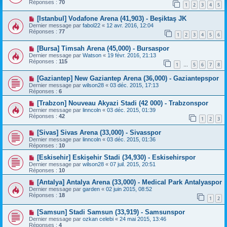
Réponses :
70
1
2
3
4
5
[Istanbul] Vodafone Arena (41,903) - Beşiktaş JK
Dernier message par
fabol22
«
12 avr. 2016, 12:04
Réponses :
77
1
2
3
4
5
6
[Bursa] Timsah Arena (45,000) - Bursaspor
Dernier message par
Watson
«
19 févr. 2016, 21:13
Réponses :
115
1
5
6
7
8
…
[Gaziantep] New Gaziantep Arena (36,000) - Gaziantepspor
Dernier message par
wilson28
«
03 déc. 2015, 17:13
Réponses :
6
[Trabzon] Nouveau Akyazi Stadi (42 000) - Trabzonspor
Dernier message par
linncoln
«
03 déc. 2015, 01:39
Réponses :
42
1
2
3
[Sivas] Sivas Arena (33,000) - Sivasspor
Dernier message par
linncoln
«
03 déc. 2015, 01:36
Réponses :
10
[Eskisehir] Eskişehir Stadi (34,930) - Eskisehirspor
Dernier message par
wilson28
«
07 juil. 2015, 20:51
Réponses :
10
[Antalya] Antalya Arena (33,000) - Medical Park Antalyaspor
Dernier message par
garden
«
02 juin 2015, 08:52
Réponses :
18
1
2
[Samsun] Stadi Samsun (33,919) - Samsunspor
Dernier message par
ozkan celebi
«
24 mai 2015, 13:46
Réponses :
4