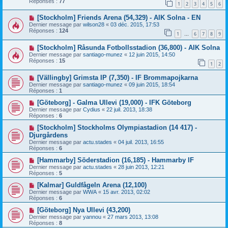
Réponses :
77
1
2
3
4
5
6
[Stockholm] Friends Arena (54,329) - AIK Solna - EN
Dernier message par
wilson28
«
03 déc. 2015, 17:53
Réponses :
124
1
6
7
8
9
…
[Stockholm] Råsunda Fotbollsstadion (36,800) - AIK Solna
Dernier message par
santiago-munez
«
12 juin 2015, 14:50
Réponses :
15
1
2
[Vällingby] Grimsta IP (7,350) - IF Brommapojkarna
Dernier message par
santiago-munez
«
09 juin 2015, 18:54
Réponses :
1
[Göteborg] - Galma Ullevi (19,000) - IFK Göteborg
Dernier message par
Cydius
«
22 juil. 2013, 18:38
Réponses :
6
[Stockholm] Stockholms Olympiastadion (14 417) -
Djurgårdens
Dernier message par
actu.stades
«
04 juil. 2013, 16:55
Réponses :
6
[Hammarby] Söderstadion (16,185) - Hammarby IF
Dernier message par
actu.stades
«
28 juin 2013, 12:21
Réponses :
5
[Kalmar] Guldfågeln Arena (12,100)
Dernier message par
WWA
«
15 avr. 2013, 02:02
Réponses :
6
[Göteborg] Nya Ullevi (43,200)
Dernier message par
yannou
«
27 mars 2013, 13:08
Réponses :
8