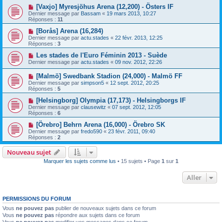
[Vaxjo] Myresjöhus Arena (12,200) - Östers IF
Dernier message par
Bassam
«
19 mars 2013, 10:27
Réponses :
11
[Borås] Arena (16,284)
Dernier message par
actu.stades
«
22 févr. 2013, 12:25
Réponses :
3
Les stades de l'Euro Féminin 2013 - Suède
Dernier message par
actu.stades
«
09 nov. 2012, 22:26
[Malmö] Swedbank Stadion (24,000) - Malmö FF
Dernier message par
simpson5
«
12 sept. 2012, 20:25
Réponses :
5
[Helsingborg] Olympia (17,173) - Helsingborgs IF
Dernier message par
clausewitz
«
07 sept. 2012, 12:05
Réponses :
6
[Örebro] Behrn Arena (16,000) - Örebro SK
Dernier message par
fredo590
«
23 févr. 2011, 09:40
Réponses :
2
Nouveau sujet
Marquer les sujets comme lus
• 15 sujets • Page
1
sur
1
Aller
PERMISSIONS DU FORUM
Vous
ne pouvez pas
publier de nouveaux sujets dans ce forum
Vous
ne pouvez pas
répondre aux sujets dans ce forum
Vous
ne pouvez pas
modifier vos messages dans ce forum