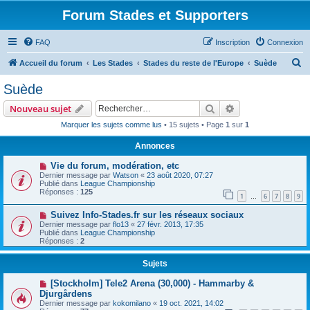
Forum Stades et Supporters
FAQ
Inscription
Connexion
R
Accueil du forum
Les Stades
Stades du reste de l'Europe
Suède
e
Suède
c
Rechercher
Recherche avanc
Nouveau sujet
h
Marquer les sujets comme lus
• 15 sujets • Page
1
sur
1
e
Annonces
r
c
Vie du forum, modération, etc
Dernier message par
Watson
«
23 août 2020, 07:27
h
Publié dans
League Championship
Réponses :
125
e
1
6
7
8
9
…
r
Suivez Info-Stades.fr sur les réseaux sociaux
Dernier message par
flo13
«
27 févr. 2013, 17:35
Publié dans
League Championship
Réponses :
2
Sujets
[Stockholm] Tele2 Arena (30,000) - Hammarby &
Djurgårdens
Dernier message par
kokomilano
«
19 oct. 2021, 14:02