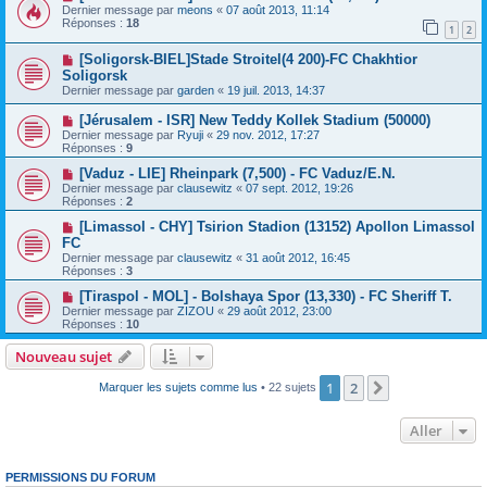
Dernier message par
meons
«
07 août 2013, 11:14
Réponses :
18
1
2
[Soligorsk-BIEL]Stade Stroitel(4 200)-FC Chakhtior
Soligorsk
Dernier message par
garden
«
19 juil. 2013, 14:37
[Jérusalem - ISR] New Teddy Kollek Stadium (50000)
Dernier message par
Ryuji
«
29 nov. 2012, 17:27
Réponses :
9
[Vaduz - LIE] Rheinpark (7,500) - FC Vaduz/E.N.
Dernier message par
clausewitz
«
07 sept. 2012, 19:26
Réponses :
2
[Limassol - CHY] Tsirion Stadion (13152) Apollon Limassol
FC
Dernier message par
clausewitz
«
31 août 2012, 16:45
Réponses :
3
[Tiraspol - MOL] - Bolshaya Spor (13,330) - FC Sheriff T.
Dernier message par
ZIZOU
«
29 août 2012, 23:00
Réponses :
10
Nouveau sujet
1
2
Suivant
Marquer les sujets comme lus
• 22 sujets
Aller
PERMISSIONS DU FORUM