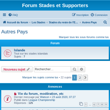
Forum Stades et Supporters
FAQ
Inscription
Connexion
R
Accueil du forum
Les Stades
Stades du reste de l'Europe
Autres Pays
e
Autres Pays
c
Marquer tous les sous-forums comme lus
h
Forum
e
Islande
r
Tout sur les stades islandais
Sujets :
7
c
h
Rechercher
Recherche avanc
Nouveau sujet
e
r
1
2
Suivant
Marquer les sujets comme lus
• 22 sujets
Annonces
Vie du forum, modération, etc
Dernier message par
Watson
«
23 août 2020, 07:27
Publié dans
League Championship
Réponses :
125
1
6
7
8
9
…