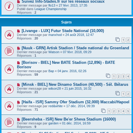
Suivez Info-Stades.fr sur les réseaux sociaux
Dernier message par
flo13
«
27 févr. 2013, 17:35
Publié dans
League Championship
Réponses :
2
Sujets
[Livange - LUX] Futur Stade National (10,000)
Dernier message par
manxhod
«
24 août 2018, 12:47
Réponses :
20
1
2
[Nuuk - GRN] Artisk Stadion / Stade national du Groenland
Dernier message par
Watson
«
07 févr. 2018, 09:29
Réponses :
1
[Borisov - BIEL] New BATE Stadion (12,896) - BATE
Borisov
Dernier message par
Bap
«
04 janv. 2016, 02:26
Réponses :
59
1
2
3
4
[Minsk - BIEL] New Dinamo Stadion (40,500) - Sél. Bélarus
Dernier message par
wilson28
«
21 juin 2015, 16:32
Réponses :
21
1
2
[Haifa - ISR] Sammy Ofer Stadium (32,000) Maccabi/Hapoel
Dernier message par
red&white
«
17 déc. 2014, 09:39
Réponses :
71
1
2
3
4
5
[Beersheba - ISR] New Be'er Sheva Stadium (16000)
Dernier message par
garden
«
01 déc. 2014, 16:59
Réponses :
9