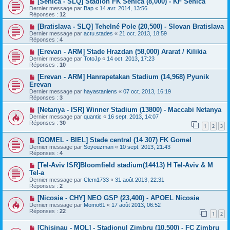
[Senica - SLQ] Stadion FK Senica (8,000) - KF Senica
Dernier message par
Bap
«
14 avr. 2014, 13:56
Réponses :
12
[Bratislava - SLQ] Tehelné Pole (20,500) - Slovan Bratislava
Dernier message par
actu.stades
«
21 oct. 2013, 18:59
Réponses :
4
[Erevan - ARM] Stade Hrazdan (58,000) Ararat / Kilikia
Dernier message par
TotoJp
«
14 oct. 2013, 17:23
Réponses :
10
[Erevan - ARM] Hanrapetakan Stadium (14,968) Pyunik
Erevan
Dernier message par
hayastanlens
«
07 oct. 2013, 16:19
Réponses :
3
[Netanya - ISR] Winner Stadium (13800) - Maccabi Netanya
Dernier message par
quantic
«
16 sept. 2013, 14:07
Réponses :
30
1
2
3
[GOMEL - BIEL] Stade central (14 307) FK Gomel
Dernier message par
Soyouzman
«
10 sept. 2013, 21:43
Réponses :
4
[Tel-Aviv ISR]Bloomfield stadium(14413) H Tel-Aviv & M
Tel-a
Dernier message par
Clem1733
«
31 août 2013, 22:31
Réponses :
2
[Nicosie - CHY] NEO GSP (23,400) - APOEL Nicosie
Dernier message par
Momo61
«
17 août 2013, 06:52
Réponses :
22
1
2
[Chisinau - MOL] - Stadionul Zimbru (10,500) - FC Zimbru