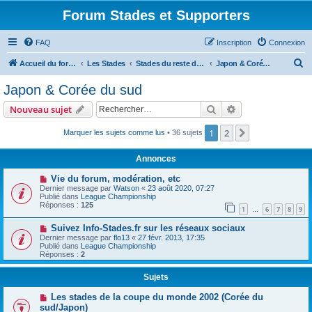
Forum Stades et Supporters
FAQ
Inscription
Connexion
R
Accueil du forum
Les Stades
Stades du reste du Monde
Japon & Corée du sud
e
Japon & Corée du sud
c
Rechercher
Recherche avanc
Nouveau sujet
h
e
1
2
Suivant
Marquer les sujets comme lus
• 36 sujets
r
Annonces
c
Vie du forum, modération, etc
h
Dernier message par
Watson
«
23 août 2020, 07:27
Publié dans
League Championship
e
Réponses :
125
1
6
7
8
9
…
r
Suivez Info-Stades.fr sur les réseaux sociaux
Dernier message par
flo13
«
27 févr. 2013, 17:35
Publié dans
League Championship
Réponses :
2
Sujets
Les stades de la coupe du monde 2002 (Corée du
sud/Japon)