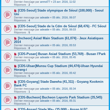
Dernier message par
anmol77
«
23 avr. 2016, 11:02
Réponses :
2
[CDS-Seoul] Stade olympique de Séoul (100,000) - Seoul
Uni
Dernier message par
adeaide
«
05 déc. 2016, 06:07
Réponses :
4
[CDS-Seoul] Stade de la Cdm de Séoul (68,476) - FC Séoul
Dernier message par
adeaide
«
05 déc. 2016, 06:03
Réponses :
5
[Incheon] Asiad Main Stadium (61,074) - Jeux Asiatiques
2014
Dernier message par
adeaide
«
05 déc. 2016, 05:53
Réponses :
8
[CDS-Pusan] Busan Asiad Stadium (53,769) - Busan I'Park
Dernier message par
adeaide
«
05 déc. 2016, 05:45
Réponses :
5
[CDS-Ulsan]Munsu Cup Stadium (44,474)-Ulsan Hyundai
Horang-i
Dernier message par
adeaide
«
05 déc. 2016, 05:42
Réponses :
5
[CDS-Goyang] Stade Daewha (41,311) - Goyang Kookmin
Bank FC
Dernier message par
adeaide
«
05 déc. 2016, 05:34
Réponses :
1
[CDS-Bucheon] Bucheon Leports Park Stadium (35,545)
Dernier message par
adeaide
«
05 déc. 2016, 05:31
Réponses :
1
[CDS-Ansan] Stade Wa~ (35,008) - Ansan H FC