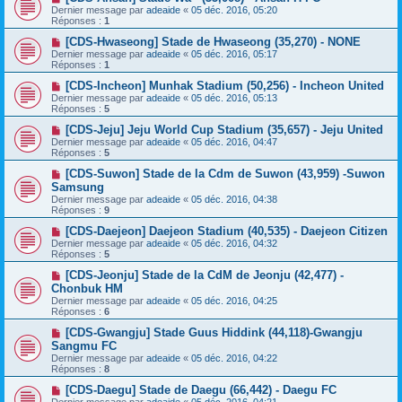
Dernier message par
adeaide
«
05 déc. 2016, 05:20
Réponses :
1
[CDS-Hwaseong] Stade de Hwaseong (35,270) - NONE
Dernier message par
adeaide
«
05 déc. 2016, 05:17
Réponses :
1
[CDS-Incheon] Munhak Stadium (50,256) - Incheon United
Dernier message par
adeaide
«
05 déc. 2016, 05:13
Réponses :
5
[CDS-Jeju] Jeju World Cup Stadium (35,657) - Jeju United
Dernier message par
adeaide
«
05 déc. 2016, 04:47
Réponses :
5
[CDS-Suwon] Stade de la Cdm de Suwon (43,959) -Suwon
Samsung
Dernier message par
adeaide
«
05 déc. 2016, 04:38
Réponses :
9
[CDS-Daejeon] Daejeon Stadium (40,535) - Daejeon Citizen
Dernier message par
adeaide
«
05 déc. 2016, 04:32
Réponses :
5
[CDS-Jeonju] Stade de la CdM de Jeonju (42,477) -
Chonbuk HM
Dernier message par
adeaide
«
05 déc. 2016, 04:25
Réponses :
6
[CDS-Gwangju] Stade Guus Hiddink (44,118)-Gwangju
Sangmu FC
Dernier message par
adeaide
«
05 déc. 2016, 04:22
Réponses :
8
[CDS-Daegu] Stade de Daegu (66,442) - Daegu FC
Dernier message par
adeaide
«
05 déc. 2016, 04:21