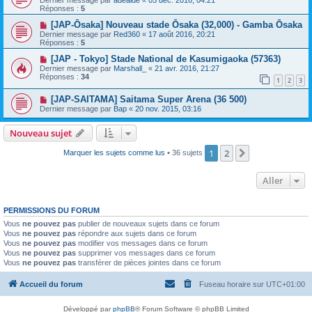
Réponses :
5
[JAP-Ōsaka] Nouveau stade Ōsaka (32,000) - Gamba Ōsaka
Dernier message par
Red360
«
17 août 2016, 20:21
Réponses :
5
[JAP - Tokyo] Stade National de Kasumigaoka (57363)
Dernier message par
Marshall_
«
21 avr. 2016, 21:27
Réponses :
34
1
2
3
[JAP-SAITAMA] Saitama Super Arena (36 500)
Dernier message par
Bap
«
20 nov. 2015, 03:16
Nouveau sujet
1
2
Suivant
Marquer les sujets comme lus
• 36 sujets
Aller
PERMISSIONS DU FORUM
Vous
ne pouvez pas
publier de nouveaux sujets dans ce forum
Vous
ne pouvez pas
répondre aux sujets dans ce forum
Vous
ne pouvez pas
modifier vos messages dans ce forum
Vous
ne pouvez pas
supprimer vos messages dans ce forum
Vous
ne pouvez pas
transférer de pièces jointes dans ce forum
Accueil du forum
Fuseau horaire sur
UTC+01:00
Développé par
phpBB
® Forum Software © phpBB Limited