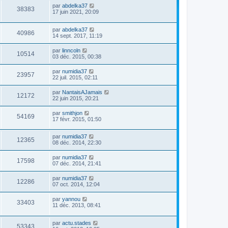
par
abdelka37
38383
17 juin 2021, 20:09
par
abdelka37
40986
14 sept. 2017, 11:19
par
linncoln
10514
03 déc. 2015, 00:38
par
numidia37
23957
22 juil. 2015, 02:11
par
NantaisAJamais
12172
22 juin 2015, 20:21
par
smithjon
54169
17 févr. 2015, 01:50
par
numidia37
12365
08 déc. 2014, 22:30
par
numidia37
17598
07 déc. 2014, 21:41
par
numidia37
12286
07 oct. 2014, 12:04
par
yannou
33403
11 déc. 2013, 08:41
par
actu.stades
53343