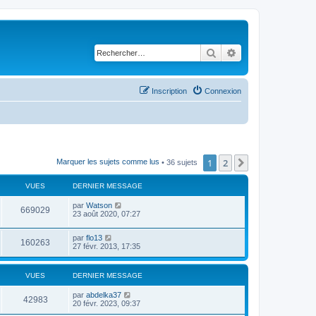
Rechercher
Recherche avancé
Inscription
Connexion
1
2
Suivant
Marquer les sujets comme lus
• 36 sujets
VUES
DERNIER MESSAGE
par
Watson
669029
23 août 2020, 07:27
par
flo13
160263
27 févr. 2013, 17:35
VUES
DERNIER MESSAGE
par
abdelka37
42983
20 févr. 2023, 09:37