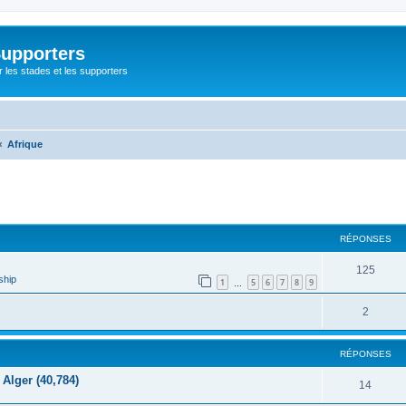
Supporters
r les stades et les supporters
Afrique
cher
cherche avancée
RÉPONSES
125
ship
1
5
6
7
8
9
…
2
RÉPONSES
Alger (40,784)
14