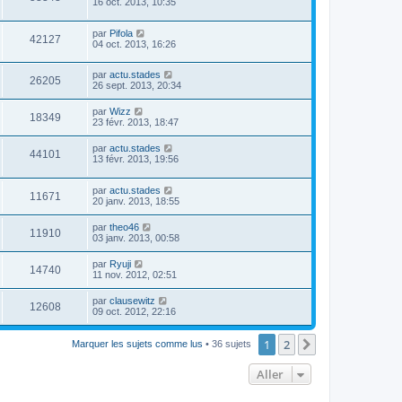
16 oct. 2013, 10:35
par
Pifola
42127
04 oct. 2013, 16:26
par
actu.stades
26205
26 sept. 2013, 20:34
par
Wizz
18349
23 févr. 2013, 18:47
par
actu.stades
44101
13 févr. 2013, 19:56
par
actu.stades
11671
20 janv. 2013, 18:55
par
theo46
11910
03 janv. 2013, 00:58
par
Ryuji
14740
11 nov. 2012, 02:51
par
clausewitz
12608
09 oct. 2012, 22:16
1
2
Suivant
Marquer les sujets comme lus
• 36 sujets
Aller