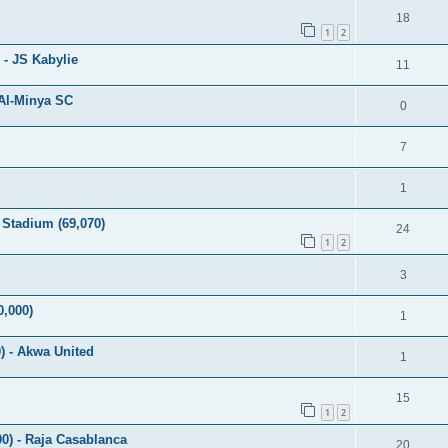
18
1
2
 - JS Kabylie
11
 Al-Minya SC
0
7
1
Stadium (69,070)
24
1
2
3
0,000)
1
0) - Akwa United
1
15
1
2
) - Raja Casablanca
20