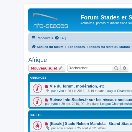
Forum Stades et 
Actualités, photos et discussions su
Raccourcis
FAQ
Accueil du forum
Les Stades
Stades du reste du Monde
Afrique
Recher
Re
Nouveau sujet
ANNONCES
Vie du forum, modération, etc
par
kybo
»
26 juil. 2014, 16:19
» dans
League Champion
Suivez Info-Stades.fr sur les réseaux sociaux
par
kybo
»
29 oct. 2010, 00:19
» dans
League Championship
SUJETS
[Baraki] Stade Nelson-Mandela - Grand Stade 
par
actu.stades
»
25 août 2012, 20:49