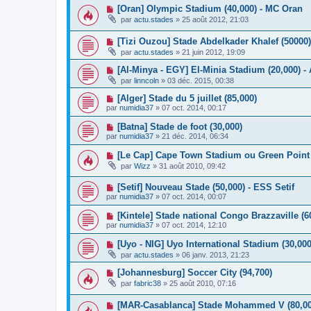
[Oran] Olympic Stadium (40,000) - MC Oran
par
actu.stades
»
25 août 2012, 21:03
[Tizi Ouzou] Stade Abdelkader Khalef (50000)
par
actu.stades
»
21 juin 2012, 19:09
[Al-Minya - EGY] El-Minia Stadium (20,000) -
par
linncoln
»
03 déc. 2015, 00:38
[Alger] Stade du 5 juillet (85,000)
par
numidia37
»
07 oct. 2014, 00:17
[Batna] Stade de foot (30,000)
par
numidia37
»
21 déc. 2014, 06:34
[Le Cap] Cape Town Stadium ou Green Point 
par
Wizz
»
31 août 2010, 09:42
[Setif] Nouveau Stade (50,000) - ESS Setif
par
numidia37
»
07 oct. 2014, 00:07
[Kintele] Stade national Congo Brazzaville (6
par
numidia37
»
07 oct. 2014, 12:10
[Uyo - NIG] Uyo International Stadium (30,00
par
actu.stades
»
06 janv. 2013, 21:23
[Johannesburg] Soccer City (94,700)
par
fabric38
»
25 août 2010, 07:16
[MAR-Casablanca] Stade Mohammed V (80,000