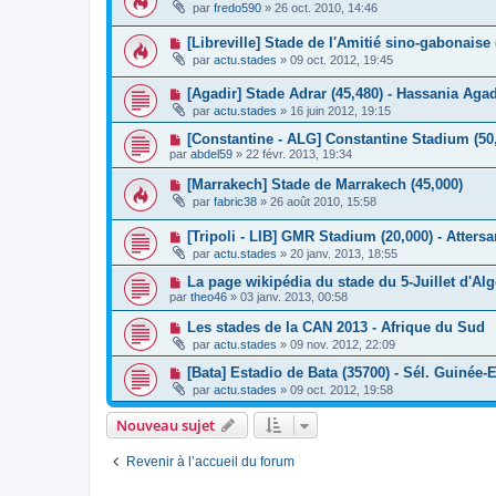
par
fredo590
»
26 oct. 2010, 14:46
[Libreville] Stade de l'Amitié sino-gabonaise 
par
actu.stades
»
09 oct. 2012, 19:45
[Agadir] Stade Adrar (45,480) - Hassania Agad
par
actu.stades
»
16 juin 2012, 19:15
[Constantine - ALG] Constantine Stadium (50
par
abdel59
»
22 févr. 2013, 19:34
[Marrakech] Stade de Marrakech (45,000)
par
fabric38
»
26 août 2010, 15:58
[Tripoli - LIB] GMR Stadium (20,000) - Atters
par
actu.stades
»
20 janv. 2013, 18:55
La page wikipédia du stade du 5-Juillet d'Alg
par
theo46
»
03 janv. 2013, 00:58
Les stades de la CAN 2013 - Afrique du Sud
par
actu.stades
»
09 nov. 2012, 22:09
[Bata] Estadio de Bata (35700) - Sél. Guinée-
par
actu.stades
»
09 oct. 2012, 19:58
Nouveau sujet
Revenir à l’accueil du forum