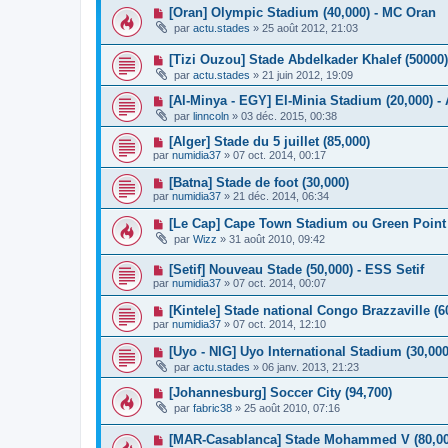
[Oran] Olympic Stadium (40,000) - MC Oran
par
actu.stades
»
25 août 2012, 21:03
[Tizi Ouzou] Stade Abdelkader Khalef (50000)
par
actu.stades
»
21 juin 2012, 19:09
[Al-Minya - EGY] El-Minia Stadium (20,000) -
par
linncoln
»
03 déc. 2015, 00:38
[Alger] Stade du 5 juillet (85,000)
par
numidia37
»
07 oct. 2014, 00:17
[Batna] Stade de foot (30,000)
par
numidia37
»
21 déc. 2014, 06:34
[Le Cap] Cape Town Stadium ou Green Point 
par
Wizz
»
31 août 2010, 09:42
[Setif] Nouveau Stade (50,000) - ESS Setif
par
numidia37
»
07 oct. 2014, 00:07
[Kintele] Stade national Congo Brazzaville (6
par
numidia37
»
07 oct. 2014, 12:10
[Uyo - NIG] Uyo International Stadium (30,00
par
actu.stades
»
06 janv. 2013, 21:23
[Johannesburg] Soccer City (94,700)
par
fabric38
»
25 août 2010, 07:16
[MAR-Casablanca] Stade Mohammed V (80,000