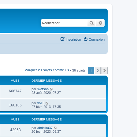
Rechercher
Recherche avancé
Inscription
Connexion
1
2
Suivant
Marquer les sujets comme lus
• 36 sujets
VUES
DERNIER MESSAGE
par
Watson
668747
23 août 2020, 07:27
par
flo13
160185
27 févr. 2013, 17:35
VUES
DERNIER MESSAGE
par
abdelka37
42953
20 févr. 2023, 09:37