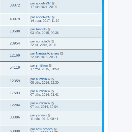
par
abdelka37
38372
17 juin 2021, 20:09
par
abdelka37
40979
14 sept. 2017, 11:19
par
linncoln
10508
03 déc. 2015, 00:38
par
numidia37
23954
22 juil. 2015, 02:11
par
NantaisAJamais
12169
22 juin 2015, 20:21
par
smithjon
54119
17 févr. 2015, 01:50
par
numidia37
12359
08 déc. 2014, 22:30
par
numidia37
17593
07 déc. 2014, 21:41
par
numidia37
12284
07 oct. 2014, 12:04
par
yannou
33386
11 déc. 2013, 08:41
par
actu.stades
53008