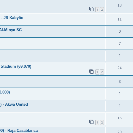
18
1
2
 - JS Kabylie
11
 Al-Minya SC
0
7
1
Stadium (69,070)
24
1
2
3
0,000)
1
0) - Akwa United
1
15
1
2
) - Raja Casablanca
20