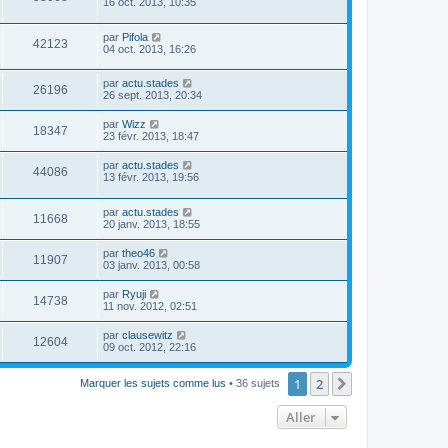
16 oct. 2013, 10:35
par
Pifola
42123
04 oct. 2013, 16:26
par
actu.stades
26196
26 sept. 2013, 20:34
par
Wizz
18347
23 févr. 2013, 18:47
par
actu.stades
44086
13 févr. 2013, 19:56
par
actu.stades
11668
20 janv. 2013, 18:55
par
theo46
11907
03 janv. 2013, 00:58
par
Ryuji
14738
11 nov. 2012, 02:51
par
clausewitz
12604
09 oct. 2012, 22:16
1
2
Suivant
Marquer les sujets comme lus
• 36 sujets
Aller