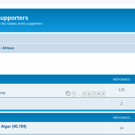
Supporters
r les stades et les supporters
Afrique
cher
cherche avancée
RÉPONSES
125
ship
1
5
6
7
8
9
…
2
RÉPONSES
Alger (40,784)
14