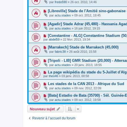
par
fredo590
»
26 oct. 2010, 14:46
[Libreville] Stade de l'Amitié sino-gabonaise 
par
actu.stades
»
09 oct. 2012, 19:45
[Agadir] Stade Adrar (45,480) - Hassania Agad
par
actu.stades
»
16 juin 2012, 19:15
[Constantine - ALG] Constantine Stadium (50
par
abdel59
»
22 févr. 2013, 19:34
[Marrakech] Stade de Marrakech (45,000)
par
fabric38
»
26 août 2010, 15:58
[Tripoli - LIB] GMR Stadium (20,000) - Atters
par
actu.stades
»
20 janv. 2013, 18:55
La page wikipédia du stade du 5-Juillet d'Alg
par
theo46
»
03 janv. 2013, 00:58
Les stades de la CAN 2013 - Afrique du Sud
par
actu.stades
»
09 nov. 2012, 22:09
[Bata] Estadio de Bata (35700) - Sél. Guinée-
par
actu.stades
»
09 oct. 2012, 19:58
Nouveau sujet
Revenir à l’accueil du forum