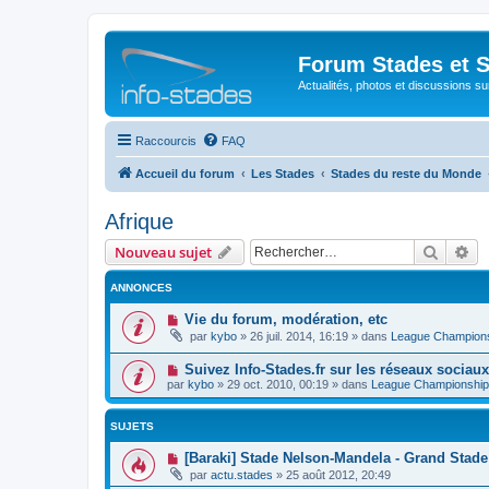
Forum Stades et 
Actualités, photos et discussions su
Raccourcis
FAQ
Accueil du forum
Les Stades
Stades du reste du Monde
Afrique
Recher
Re
Nouveau sujet
ANNONCES
Vie du forum, modération, etc
par
kybo
»
26 juil. 2014, 16:19
» dans
League Champion
Suivez Info-Stades.fr sur les réseaux sociaux
par
kybo
»
29 oct. 2010, 00:19
» dans
League Championship
SUJETS
[Baraki] Stade Nelson-Mandela - Grand Stade 
par
actu.stades
»
25 août 2012, 20:49