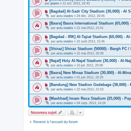
par
gripen
»
21 oct. 2012, 22:43
[Bagdad] Al-Sadr City Stadium (30,000) - Al 
par
actu.stades
»
29 déc. 2012, 20:45
[Basra] Basra International Stadium (65,000) -
par
actu.stades
»
21 mai 2012, 21:51
[Bagdad - IRK] Al-Tajiat Stadium (60,000) - Al
par
actu.stades
»
22 août 2013, 15:46
[Shiraz] Shiraz Stadium (50000) - Bargh FC /
par
actu.stades
»
22 mai 2012, 20:39
[Najaf] Holy Al-Najaf Stadium (30,000) - Al-Na
par
actu.stades
»
10 juil. 2012, 20:08
[Basra] New Minaa Stadium (30,000) - Al-Min
par
actu.stades
»
01 juin 2012, 20:29
[Bandung] New Stadion Gedebage (38,000) -
par
actu.stades
»
22 mai 2012, 21:53
[Mashhad] Imam Reza Stadium (25,000) - P
par
actu.stades
»
04 sept. 2013, 14:26
Nouveau sujet
Revenir à l’accueil du forum