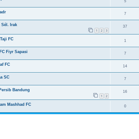
5
Sadr
7
 Sél. Irak
37
1
2
3
-Taji FC
1
 FC Fiyr Sapasi
7
jaf FC
14
aa SC
7
 Persib Bandung
16
1
2
ayam Mashhad FC
0