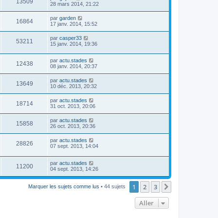
13509
28 mars 2014, 21:22
par
garden
16864
17 janv. 2014, 15:52
par
casper33
53211
15 janv. 2014, 19:36
par
actu.stades
12438
08 janv. 2014, 20:37
par
actu.stades
13649
10 déc. 2013, 20:32
par
actu.stades
18714
31 oct. 2013, 20:06
par
actu.stades
15858
26 oct. 2013, 20:36
par
actu.stades
28826
07 sept. 2013, 14:04
par
actu.stades
11200
04 sept. 2013, 14:26
1
2
3
Suivant
Marquer les sujets comme lus
• 44 sujets
Aller