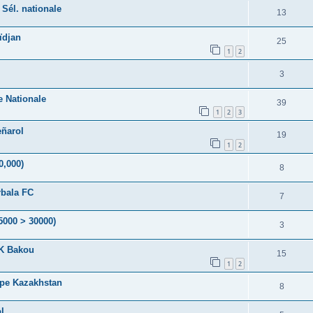
 Sél. nationale
13
ïdjan
25
1
2
3
e Nationale
39
1
2
3
eñarol
19
1
2
,000)
8
rbala FC
7
5000 > 30000)
3
FK Bakou
15
1
2
ipe Kazakhstan
8
l