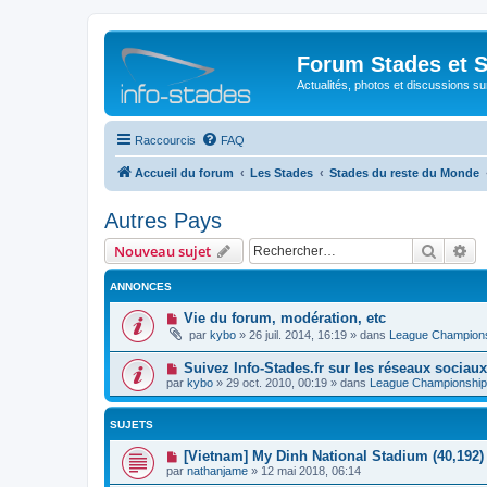
Forum Stades et 
Actualités, photos et discussions su
Raccourcis
FAQ
Accueil du forum
Les Stades
Stades du reste du Monde
Autres Pays
Recher
Re
Nouveau sujet
ANNONCES
Vie du forum, modération, etc
par
kybo
»
26 juil. 2014, 16:19
» dans
League Champion
Suivez Info-Stades.fr sur les réseaux sociaux
par
kybo
»
29 oct. 2010, 00:19
» dans
League Championship
SUJETS
[Vietnam] My Dinh National Stadium (40,192)
par
nathanjame
»
12 mai 2018, 06:14