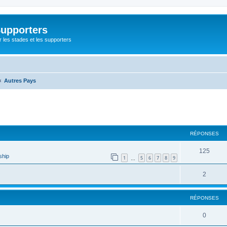
Supporters
r les stades et les supporters
Autres Pays
cher
cherche avancée
RÉPONSES
125
ship
1
5
6
7
8
9
…
2
RÉPONSES
0