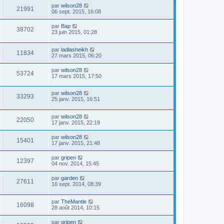
par
wilson28
21991
06 sept. 2015, 16:08
par
Bap
38702
23 juin 2015, 01:28
par
ladlasheikh
11834
27 mars 2015, 06:20
par
wilson28
53724
17 mars 2015, 17:50
par
wilson28
33293
25 janv. 2015, 16:51
par
wilson28
22050
17 janv. 2015, 22:19
par
wilson28
15401
17 janv. 2015, 21:48
par
gripen
12397
04 nov. 2014, 15:45
par
garden
27611
16 sept. 2014, 08:39
par
TheMantle
16098
28 août 2014, 10:15
par
gripen