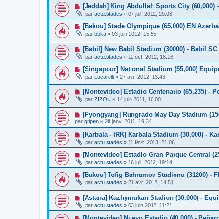
[Jeddah] King Abdullah Sports City (60,000) -
par
actu.stades
»
07 juil. 2012, 20:08
[Bakou] Stade Olympique (65,000) EN Azerba
par
bbka
»
03 juin 2012, 15:55
[Babil] New Babil Stadium (30000) - Babil SC
par
actu.stades
»
11 oct. 2012, 18:16
[Singapour] National Stadium (55,000) Equip
par
Lucarelli
»
27 avr. 2012, 13:43
[Montevideo] Estadio Centenario (65,235) - P
par
ZIZOU
»
14 juin 2011, 10:00
[Pyongyang] Rungrado May Day Stadium (150
par
gripen
»
28 janv. 2011, 19:34
[Karbala - IRK] Karbala Stadium (30,000) - Ka
par
actu.stades
»
11 févr. 2013, 21:06
[Montevideo] Estadio Gran Parque Central (2
par
actu.stades
»
16 juil. 2012, 19:14
[Bakou] Tofig Bahramov Stadionu (31200) - 
par
actu.stades
»
21 avr. 2012, 14:51
[Astana] Kazhymukan Stadion (30,000) - Equ
par
actu.stades
»
03 juin 2012, 11:21
[Montevideo] Nuevo Estadio (40,000) - Peñaro