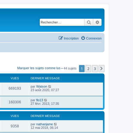
Rechercher
Recherche avancé
Inscription
Connexion
1
2
3
Suivant
Marquer les sujets comme lus
• 44 sujets
VUES
DERNIER MESSAGE
par
Watson
669193
23 août 2020, 07:27
par
flo13
160306
27 févr. 2013, 17:35
VUES
DERNIER MESSAGE
par
nathanjame
9358
12 mai 2018, 06:14