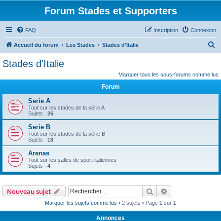
Forum Stades et Supporters
FAQ
Inscription
Connexion
R
Accueil du forum
Les Stades
Stades d'Italie
e
Stades d'Italie
c
Marquer tous les sous-forums comme lus
h
Forum
e
Serie A
r
Tout sur les stades de la série A
Sujets :
26
c
Serie B
h
Tout sur les stades de la série B
e
Sujets :
18
r
Arenas
Tout sur les salles de sport italiennes
Sujets :
4
Rechercher
Recherche avanc
Nouveau sujet
Marquer les sujets comme lus
• 2 sujets • Page
1
sur
1
Annonces