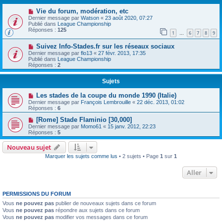
Vie du forum, modération, etc
Dernier message par
Watson
«
23 août 2020, 07:27
Publié dans
League Championship
Réponses :
125
1
6
7
8
9
…
Suivez Info-Stades.fr sur les réseaux sociaux
Dernier message par
flo13
«
27 févr. 2013, 17:35
Publié dans
League Championship
Réponses :
2
Sujets
Les stades de la coupe du monde 1990 (Italie)
Dernier message par
François Lembrouille
«
22 déc. 2013, 01:02
Réponses :
6
[Rome] Stade Flaminio [30,000]
Dernier message par
Momo61
«
15 janv. 2012, 22:23
Réponses :
5
Nouveau sujet
Marquer les sujets comme lus
• 2 sujets • Page
1
sur
1
Aller
PERMISSIONS DU FORUM
Vous
ne pouvez pas
publier de nouveaux sujets dans ce forum
Vous
ne pouvez pas
répondre aux sujets dans ce forum
Vous
ne pouvez pas
modifier vos messages dans ce forum