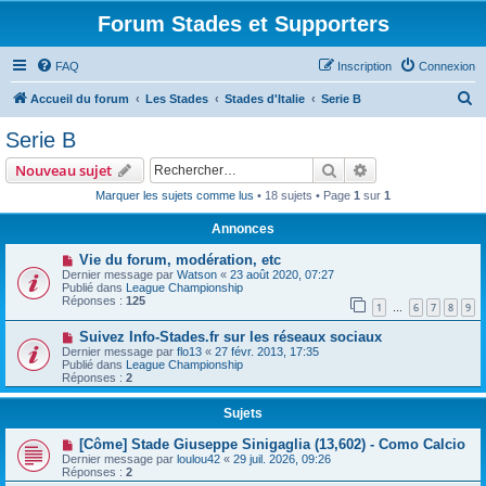
Forum Stades et Supporters
FAQ
Inscription
Connexion
R
Accueil du forum
Les Stades
Stades d'Italie
Serie B
e
Serie B
c
Rechercher
Recherche avanc
Nouveau sujet
h
Marquer les sujets comme lus
• 18 sujets • Page
1
sur
1
e
Annonces
r
c
Vie du forum, modération, etc
Dernier message par
Watson
«
23 août 2020, 07:27
h
Publié dans
League Championship
Réponses :
125
e
1
6
7
8
9
…
r
Suivez Info-Stades.fr sur les réseaux sociaux
Dernier message par
flo13
«
27 févr. 2013, 17:35
Publié dans
League Championship
Réponses :
2
Sujets
[Côme] Stade Giuseppe Sinigaglia (13,602) - Como Calcio
Dernier message par
loulou42
«
29 juil. 2026, 09:26
Réponses :
2