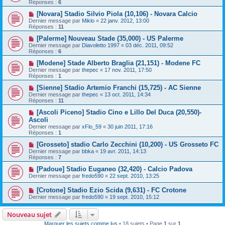
Réponses :
6
[Novara] Stadio Silvio Piola (10,106) - Novara Calcio
Dernier message par
Miklo
«
22 janv. 2012, 13:00
Réponses :
11
[Palerme] Nouveau Stade (35,000) - US Palerme
Dernier message par
Diavoletto 1997
«
03 déc. 2011, 09:52
Réponses :
6
[Modene] Stade Alberto Braglia (21,151) - Modene FC
Dernier message par
thepec
«
17 nov. 2011, 17:50
Réponses :
1
[Sienne] Stadio Artemio Franchi (15,725) - AC Sienne
Dernier message par
thepec
«
13 oct. 2011, 14:34
Réponses :
11
[Ascoli Piceno] Stadio Cino e Lillo Del Duca (20,550)-
Ascoli
Dernier message par
xFlo_59
«
30 juin 2011, 17:16
Réponses :
1
[Grosseto] stadio Carlo Zecchini (10,200) - US Grosseto FC
Dernier message par
bbka
«
19 avr. 2011, 14:13
Réponses :
7
[Padoue] Stadio Euganeo (32,420) - Calcio Padova
Dernier message par
fredo590
«
22 sept. 2010, 13:25
[Crotone] Stadio Ezio Scida (9,631) - FC Crotone
Dernier message par
fredo590
«
19 sept. 2010, 15:12
Nouveau sujet
Marquer les sujets comme lus
• 18 sujets • Page
1
sur
1