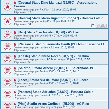
[Cesena] Stade Dino Manuzzi (23,860) - Associazione
Cesena
Dernier message par
Papifoot
«
21 sept. 2020, 19:03
Réponses :
14
[Brescia] Stade Mario Rigamonti (27,547) - Brescia Calcio
Dernier message par
loulou42
«
27 juin 2019, 12:27
Réponses :
31
1
2
3
[Bari] Stade San Nicola (58,170) - AS Bari
Dernier message par
sylvie045
«
07 nov. 2016, 09:45
Réponses :
12
[Plaisance] stadio Leonardo Garilli (21,668) - Plaisance FC
Dernier message par
garden
«
12 févr. 2015, 15:47
Réponses :
2
[Trieste] Stadio Nereo Rocco (28,565) - Triestina
Dernier message par
Nico_RCStrasbourg
«
31 janv. 2014, 16:55
Réponses :
9
[Salerno] Stadio Arechi (38,000) US Salernitana 1919
Dernier message par
Junior49000
«
21 juin 2013, 14:15
Réponses :
2
[Lecce] Stadio Via del Mare (33,876) - US Lecce
Dernier message par
Junior49000
«
19 juin 2013, 18:49
Réponses :
7
[Pescara] Stade Adriatico (23,800) - Pescara Calcio
Dernier message par
Diavoletto 1997
«
01 févr. 2013, 20:39
Réponses :
1
[Pise] Stadio Arena Garibaldi (25,000) - AC Pise
Dernier message par
milki-way
«
24 janv. 2013, 23:18