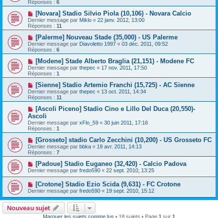
Réponses :
6
[Novara] Stadio Silvio Piola (10,106) - Novara Calcio
Dernier message par
Miklo
«
22 janv. 2012, 13:00
Réponses :
11
[Palerme] Nouveau Stade (35,000) - US Palerme
Dernier message par
Diavoletto 1997
«
03 déc. 2011, 09:52
Réponses :
6
[Modene] Stade Alberto Braglia (21,151) - Modene FC
Dernier message par
thepec
«
17 nov. 2011, 17:50
Réponses :
1
[Sienne] Stadio Artemio Franchi (15,725) - AC Sienne
Dernier message par
thepec
«
13 oct. 2011, 14:34
Réponses :
11
[Ascoli Piceno] Stadio Cino e Lillo Del Duca (20,550)-
Ascoli
Dernier message par
xFlo_59
«
30 juin 2011, 17:16
Réponses :
1
[Grosseto] stadio Carlo Zecchini (10,200) - US Grosseto FC
Dernier message par
bbka
«
19 avr. 2011, 14:13
Réponses :
7
[Padoue] Stadio Euganeo (32,420) - Calcio Padova
Dernier message par
fredo590
«
22 sept. 2010, 13:25
[Crotone] Stadio Ezio Scida (9,631) - FC Crotone
Dernier message par
fredo590
«
19 sept. 2010, 15:12
Nouveau sujet
Marquer les sujets comme lus
• 18 sujets • Page
1
sur
1