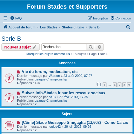
Forum Stades et Supporters
FAQ
Inscription
Connexion
R
Accueil du forum
Les Stades
Stades d'Italie
Serie B
e
Serie B
c
Rechercher
Recherche avanc
Nouveau sujet
h
Marquer les sujets comme lus
• 18 sujets • Page
1
sur
1
e
Annonces
r
c
Vie du forum, modération, etc
Dernier message par
Watson
«
23 août 2020, 07:27
h
Publié dans
League Championship
Réponses :
125
e
1
6
7
8
9
…
r
Suivez Info-Stades.fr sur les réseaux sociaux
Dernier message par
flo13
«
27 févr. 2013, 17:35
Publié dans
League Championship
Réponses :
2
Sujets
[Côme] Stade Giuseppe Sinigaglia (13,602) - Como Calcio
Dernier message par
loulou42
«
29 juil. 2026, 09:26
Réponses :
2