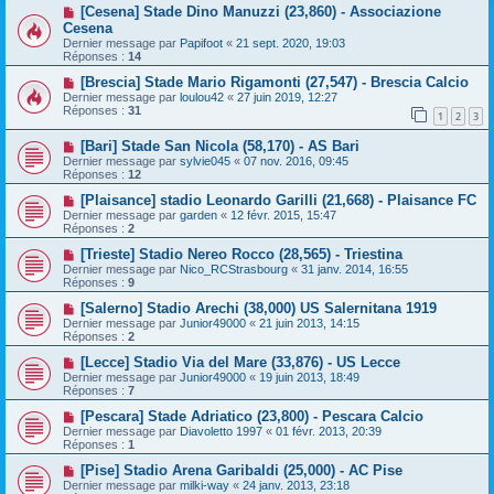
[Cesena] Stade Dino Manuzzi (23,860) - Associazione
Cesena
Dernier message par
Papifoot
«
21 sept. 2020, 19:03
Réponses :
14
[Brescia] Stade Mario Rigamonti (27,547) - Brescia Calcio
Dernier message par
loulou42
«
27 juin 2019, 12:27
Réponses :
31
1
2
3
[Bari] Stade San Nicola (58,170) - AS Bari
Dernier message par
sylvie045
«
07 nov. 2016, 09:45
Réponses :
12
[Plaisance] stadio Leonardo Garilli (21,668) - Plaisance FC
Dernier message par
garden
«
12 févr. 2015, 15:47
Réponses :
2
[Trieste] Stadio Nereo Rocco (28,565) - Triestina
Dernier message par
Nico_RCStrasbourg
«
31 janv. 2014, 16:55
Réponses :
9
[Salerno] Stadio Arechi (38,000) US Salernitana 1919
Dernier message par
Junior49000
«
21 juin 2013, 14:15
Réponses :
2
[Lecce] Stadio Via del Mare (33,876) - US Lecce
Dernier message par
Junior49000
«
19 juin 2013, 18:49
Réponses :
7
[Pescara] Stade Adriatico (23,800) - Pescara Calcio
Dernier message par
Diavoletto 1997
«
01 févr. 2013, 20:39
Réponses :
1
[Pise] Stadio Arena Garibaldi (25,000) - AC Pise
Dernier message par
milki-way
«
24 janv. 2013, 23:18