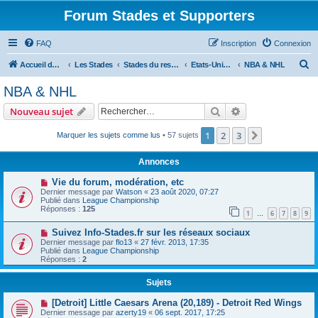
Forum Stades et Supporters
FAQ
Inscription
Connexion
R
Accueil du forum
Les Stades
Stades du reste du Monde
Etats-Unis et Canada
NBA & NHL
e
NBA & NHL
c
Rechercher
Recherche avanc
Nouveau sujet
h
e
1
2
3
Suivant
Marquer les sujets comme lus
• 57 sujets
r
Annonces
c
Vie du forum, modération, etc
h
Dernier message par
Watson
«
23 août 2020, 07:27
Publié dans
League Championship
e
Réponses :
125
1
6
7
8
9
…
r
Suivez Info-Stades.fr sur les réseaux sociaux
Dernier message par
flo13
«
27 févr. 2013, 17:35
Publié dans
League Championship
Réponses :
2
Sujets
[Detroit] Little Caesars Arena (20,189) - Detroit Red Wings
Dernier message par
azerty19
«
06 sept. 2017, 17:25