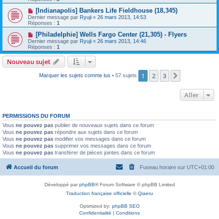
[Indianapolis] Bankers Life Fieldhouse (18,345)
Dernier message par
Ryuji
«
26 mars 2013, 14:53
Réponses :
1
[Philadelphie] Wells Fargo Center (21,305) - Flyers
Dernier message par
Ryuji
«
26 mars 2013, 14:46
Réponses :
1
Nouveau sujet
1
2
3
Suivant
Marquer les sujets comme lus
• 57 sujets
Aller
PERMISSIONS DU FORUM
Vous
ne pouvez pas
publier de nouveaux sujets dans ce forum
Vous
ne pouvez pas
répondre aux sujets dans ce forum
Vous
ne pouvez pas
modifier vos messages dans ce forum
Vous
ne pouvez pas
supprimer vos messages dans ce forum
Vous
ne pouvez pas
transférer de pièces jointes dans ce forum
Accueil du forum
Fuseau horaire sur
UTC+01:00
Développé par
phpBB
® Forum Software © phpBB Limited
Traduction française officielle
©
Qiaeru
Optimized by:
phpBB SEO
Confidentialité
|
Conditions