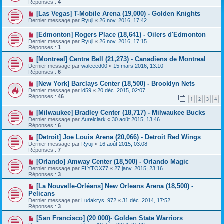
Réponses :
4
[Las Vegas] T-Mobile Arena (19,000) - Golden Knights
Dernier message par
Ryuji
«
26 nov. 2016, 17:42
[Edmonton] Rogers Place (18,641) - Oilers d'Edmonton
Dernier message par
Ryuji
«
26 nov. 2016, 17:15
Réponses :
1
[Montreal] Centre Bell (21,273) - Canadiens de Montreal
Dernier message par
waleeed00
«
15 mars 2016, 13:10
Réponses :
6
[New York] Barclays Center (18,500) - Brooklyn Nets
Dernier message par
ld59
«
20 déc. 2015, 02:07
Réponses :
46
1
2
3
4
[Milwaukee] Bradley Center (18,717) - Milwaukee Bucks
Dernier message par
Aurelclark
«
30 août 2015, 13:46
Réponses :
6
[Detroit] Joe Louis Arena (20,066) - Detroit Red Wings
Dernier message par
Ryuji
«
16 août 2015, 03:08
Réponses :
7
[Orlando] Amway Center (18,500) - Orlando Magic
Dernier message par
FLYTOX77
«
27 janv. 2015, 23:16
Réponses :
3
[La Nouvelle-Orléans] New Orleans Arena (18,500) -
Pelicans
Dernier message par
Ludakrys_972
«
31 déc. 2014, 17:52
Réponses :
3
[San Francisco] (20 000)- Golden State Warriors