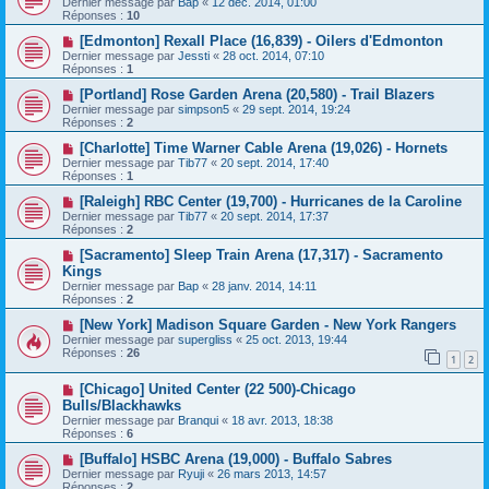
Dernier message par
Bap
«
12 déc. 2014, 01:00
Réponses :
10
[Edmonton] Rexall Place (16,839) - Oilers d'Edmonton
Dernier message par
Jessti
«
28 oct. 2014, 07:10
Réponses :
1
[Portland] Rose Garden Arena (20,580) - Trail Blazers
Dernier message par
simpson5
«
29 sept. 2014, 19:24
Réponses :
2
[Charlotte] Time Warner Cable Arena (19,026) - Hornets
Dernier message par
Tib77
«
20 sept. 2014, 17:40
Réponses :
1
[Raleigh] RBC Center (19,700) - Hurricanes de la Caroline
Dernier message par
Tib77
«
20 sept. 2014, 17:37
Réponses :
2
[Sacramento] Sleep Train Arena (17,317) - Sacramento
Kings
Dernier message par
Bap
«
28 janv. 2014, 14:11
Réponses :
2
[New York] Madison Square Garden - New York Rangers
Dernier message par
supergliss
«
25 oct. 2013, 19:44
Réponses :
26
1
2
[Chicago] United Center (22 500)-Chicago
Bulls/Blackhawks
Dernier message par
Branqui
«
18 avr. 2013, 18:38
Réponses :
6
[Buffalo] HSBC Arena (19,000) - Buffalo Sabres
Dernier message par
Ryuji
«
26 mars 2013, 14:57
Réponses :
2