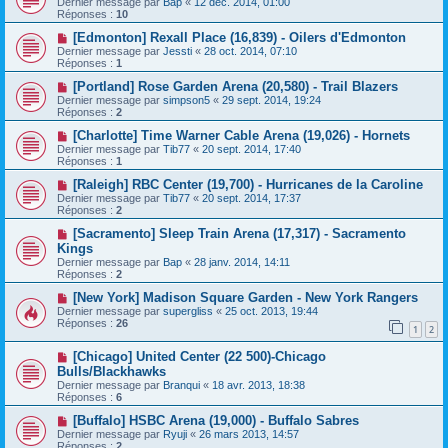
Dernier message par
Bap
«
12 déc. 2014, 01:00
Réponses :
10
[Edmonton] Rexall Place (16,839) - Oilers d'Edmonton
Dernier message par
Jessti
«
28 oct. 2014, 07:10
Réponses :
1
[Portland] Rose Garden Arena (20,580) - Trail Blazers
Dernier message par
simpson5
«
29 sept. 2014, 19:24
Réponses :
2
[Charlotte] Time Warner Cable Arena (19,026) - Hornets
Dernier message par
Tib77
«
20 sept. 2014, 17:40
Réponses :
1
[Raleigh] RBC Center (19,700) - Hurricanes de la Caroline
Dernier message par
Tib77
«
20 sept. 2014, 17:37
Réponses :
2
[Sacramento] Sleep Train Arena (17,317) - Sacramento
Kings
Dernier message par
Bap
«
28 janv. 2014, 14:11
Réponses :
2
[New York] Madison Square Garden - New York Rangers
Dernier message par
supergliss
«
25 oct. 2013, 19:44
Réponses :
26
1
2
[Chicago] United Center (22 500)-Chicago
Bulls/Blackhawks
Dernier message par
Branqui
«
18 avr. 2013, 18:38
Réponses :
6
[Buffalo] HSBC Arena (19,000) - Buffalo Sabres
Dernier message par
Ryuji
«
26 mars 2013, 14:57
Réponses :
2