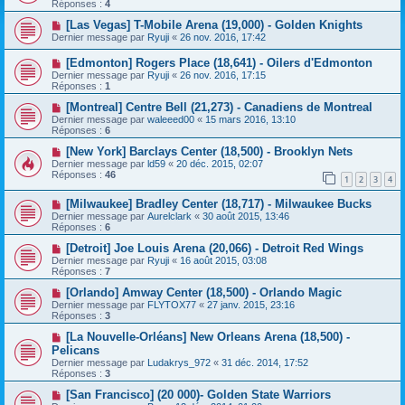
Réponses :
4
[Las Vegas] T-Mobile Arena (19,000) - Golden Knights
Dernier message par
Ryuji
«
26 nov. 2016, 17:42
[Edmonton] Rogers Place (18,641) - Oilers d'Edmonton
Dernier message par
Ryuji
«
26 nov. 2016, 17:15
Réponses :
1
[Montreal] Centre Bell (21,273) - Canadiens de Montreal
Dernier message par
waleeed00
«
15 mars 2016, 13:10
Réponses :
6
[New York] Barclays Center (18,500) - Brooklyn Nets
Dernier message par
ld59
«
20 déc. 2015, 02:07
Réponses :
46
1
2
3
4
[Milwaukee] Bradley Center (18,717) - Milwaukee Bucks
Dernier message par
Aurelclark
«
30 août 2015, 13:46
Réponses :
6
[Detroit] Joe Louis Arena (20,066) - Detroit Red Wings
Dernier message par
Ryuji
«
16 août 2015, 03:08
Réponses :
7
[Orlando] Amway Center (18,500) - Orlando Magic
Dernier message par
FLYTOX77
«
27 janv. 2015, 23:16
Réponses :
3
[La Nouvelle-Orléans] New Orleans Arena (18,500) -
Pelicans
Dernier message par
Ludakrys_972
«
31 déc. 2014, 17:52
Réponses :
3
[San Francisco] (20 000)- Golden State Warriors