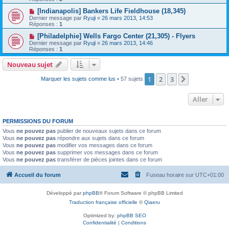
[Indianapolis] Bankers Life Fieldhouse (18,345)
Dernier message par
Ryuji
«
26 mars 2013, 14:53
Réponses :
1
[Philadelphie] Wells Fargo Center (21,305) - Flyers
Dernier message par
Ryuji
«
26 mars 2013, 14:46
Réponses :
1
Nouveau sujet
1
2
3
Suivant
Marquer les sujets comme lus
• 57 sujets
Aller
PERMISSIONS DU FORUM
Vous
ne pouvez pas
publier de nouveaux sujets dans ce forum
Vous
ne pouvez pas
répondre aux sujets dans ce forum
Vous
ne pouvez pas
modifier vos messages dans ce forum
Vous
ne pouvez pas
supprimer vos messages dans ce forum
Vous
ne pouvez pas
transférer de pièces jointes dans ce forum
Accueil du forum
Fuseau horaire sur
UTC+01:00
Développé par
phpBB
® Forum Software © phpBB Limited
Traduction française officielle
©
Qiaeru
Optimized by:
phpBB SEO
Confidentialité
|
Conditions