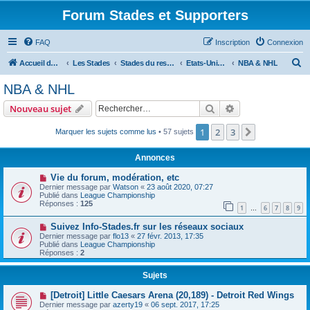
Forum Stades et Supporters
FAQ
Inscription
Connexion
R
Accueil du forum
Les Stades
Stades du reste du Monde
Etats-Unis et Canada
NBA & NHL
e
NBA & NHL
c
Rechercher
Recherche avanc
Nouveau sujet
h
e
1
2
3
Suivant
Marquer les sujets comme lus
• 57 sujets
r
Annonces
c
Vie du forum, modération, etc
h
Dernier message par
Watson
«
23 août 2020, 07:27
Publié dans
League Championship
e
Réponses :
125
1
6
7
8
9
…
r
Suivez Info-Stades.fr sur les réseaux sociaux
Dernier message par
flo13
«
27 févr. 2013, 17:35
Publié dans
League Championship
Réponses :
2
Sujets
[Detroit] Little Caesars Arena (20,189) - Detroit Red Wings
Dernier message par
azerty19
«
06 sept. 2017, 17:25