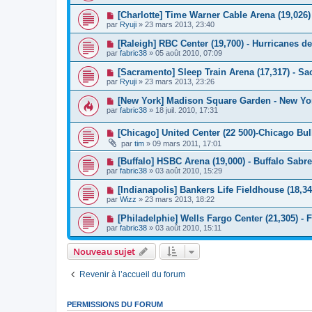
[Charlotte] Time Warner Cable Arena (19,026)
par
Ryuji
»
23 mars 2013, 23:40
[Raleigh] RBC Center (19,700) - Hurricanes de
par
fabric38
»
05 août 2010, 07:09
[Sacramento] Sleep Train Arena (17,317) - S
par
Ryuji
»
23 mars 2013, 23:26
[New York] Madison Square Garden - New Yo
par
fabric38
»
18 juil. 2010, 17:31
[Chicago] United Center (22 500)-Chicago Bu
par
tim
»
09 mars 2011, 17:01
[Buffalo] HSBC Arena (19,000) - Buffalo Sabr
par
fabric38
»
03 août 2010, 15:29
[Indianapolis] Bankers Life Fieldhouse (18,34
par
Wizz
»
23 mars 2013, 18:22
[Philadelphie] Wells Fargo Center (21,305) - F
par
fabric38
»
03 août 2010, 15:11
Nouveau sujet
Revenir à l’accueil du forum
PERMISSIONS DU FORUM