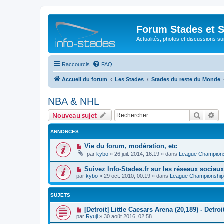
Forum Stades et 
Actualités, photos et discussions su
Raccourcis
FAQ
Accueil du forum
Les Stades
Stades du reste du Monde
NBA & NHL
Recher
Re
Nouveau sujet
ANNONCES
Vie du forum, modération, etc
par
kybo
»
26 juil. 2014, 16:19
» dans
League Champion
Suivez Info-Stades.fr sur les réseaux sociaux
par
kybo
»
29 oct. 2010, 00:19
» dans
League Championship
SUJETS
[Detroit] Little Caesars Arena (20,189) - Detr
par
Ryuji
»
30 août 2016, 02:58