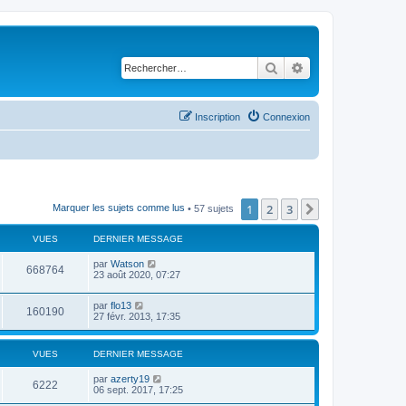
Rechercher
Recherche avancé
Inscription
Connexion
1
2
3
Suivant
Marquer les sujets comme lus
• 57 sujets
VUES
DERNIER MESSAGE
par
Watson
668764
23 août 2020, 07:27
par
flo13
160190
27 févr. 2013, 17:35
VUES
DERNIER MESSAGE
par
azerty19
6222
06 sept. 2017, 17:25