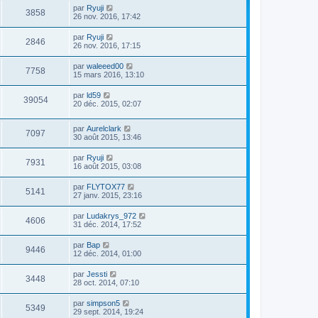
par
Ryuji
3858
26 nov. 2016, 17:42
par
Ryuji
2846
26 nov. 2016, 17:15
par
waleeed00
7758
15 mars 2016, 13:10
par
ld59
39054
20 déc. 2015, 02:07
par
Aurelclark
7097
30 août 2015, 13:46
par
Ryuji
7931
16 août 2015, 03:08
par
FLYTOX77
5141
27 janv. 2015, 23:16
par
Ludakrys_972
4606
31 déc. 2014, 17:52
par
Bap
9446
12 déc. 2014, 01:00
par
Jessti
3448
28 oct. 2014, 07:10
par
simpson5
5349
29 sept. 2014, 19:24