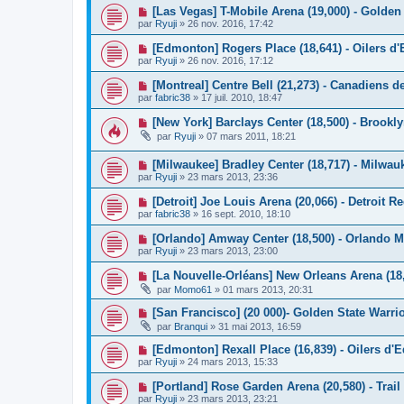
[Las Vegas] T-Mobile Arena (19,000) - Golden
par
Ryuji
»
26 nov. 2016, 17:42
[Edmonton] Rogers Place (18,641) - Oilers 
par
Ryuji
»
26 nov. 2016, 17:12
[Montreal] Centre Bell (21,273) - Canadiens d
par
fabric38
»
17 juil. 2010, 18:47
[New York] Barclays Center (18,500) - Brookl
par
Ryuji
»
07 mars 2011, 18:21
[Milwaukee] Bradley Center (18,717) - Milwa
par
Ryuji
»
23 mars 2013, 23:36
[Detroit] Joe Louis Arena (20,066) - Detroit 
par
fabric38
»
16 sept. 2010, 18:10
[Orlando] Amway Center (18,500) - Orlando M
par
Ryuji
»
23 mars 2013, 23:00
[La Nouvelle-Orléans] New Orleans Arena (18,
par
Momo61
»
01 mars 2013, 20:31
[San Francisco] (20 000)- Golden State Warri
par
Branqui
»
31 mai 2013, 16:59
[Edmonton] Rexall Place (16,839) - Oilers d
par
Ryuji
»
24 mars 2013, 15:33
[Portland] Rose Garden Arena (20,580) - Trail
par
Ryuji
»
23 mars 2013, 23:21