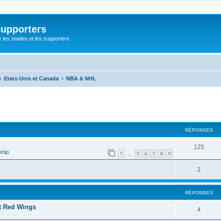
Supporters
r les stades et les supporters
Etats-Unis et Canada
NBA & NHL
cher
cherche avancée
RÉPONSES
125
ship
1
5
6
7
8
9
…
2
RÉPONSES
oit Red Wings
4