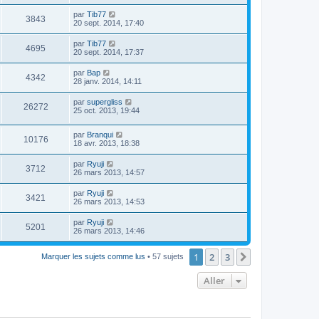
par
Tib77
3843
20 sept. 2014, 17:40
par
Tib77
4695
20 sept. 2014, 17:37
par
Bap
4342
28 janv. 2014, 14:11
par
supergliss
26272
25 oct. 2013, 19:44
par
Branqui
10176
18 avr. 2013, 18:38
par
Ryuji
3712
26 mars 2013, 14:57
par
Ryuji
3421
26 mars 2013, 14:53
par
Ryuji
5201
26 mars 2013, 14:46
1
2
3
Suivant
Marquer les sujets comme lus
• 57 sujets
Aller