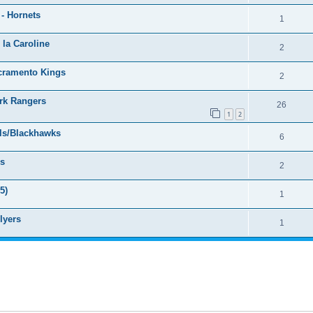
 - Hornets
1
 la Caroline
2
acramento Kings
2
rk Rangers
26
1
2
lls/Blackhawks
6
es
2
5)
1
lyers
1