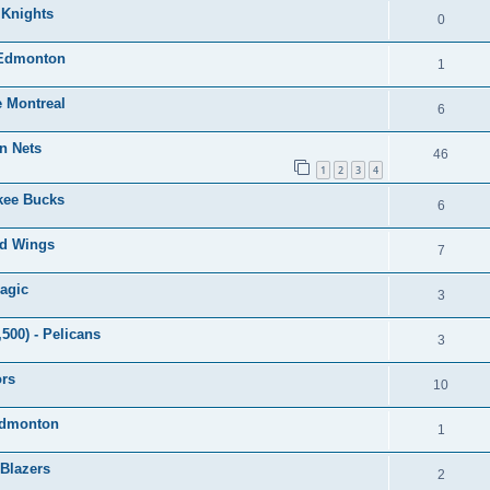
 Knights
0
d'Edmonton
1
e Montreal
6
yn Nets
46
1
2
3
4
ukee Bucks
6
Red Wings
7
agic
3
500) - Pelicans
3
ors
10
'Edmonton
1
 Blazers
2