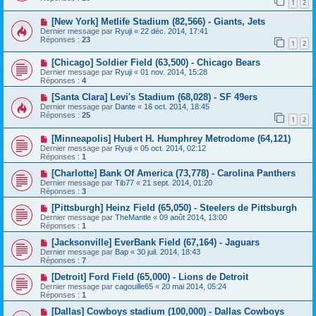
1
2
[New York] Metlife Stadium (82,566) - Giants, Jets
Dernier message par
Ryuji
«
22 déc. 2014, 17:41
Réponses :
23
1
2
[Chicago] Soldier Field (63,500) - Chicago Bears
Dernier message par
Ryuji
«
01 nov. 2014, 15:28
Réponses :
4
[Santa Clara] Levi's Stadium (68,028) - SF 49ers
Dernier message par
Dante
«
16 oct. 2014, 18:45
Réponses :
25
1
2
[Minneapolis] Hubert H. Humphrey Metrodome (64,121)
Dernier message par
Ryuji
«
05 oct. 2014, 02:12
Réponses :
1
[Charlotte] Bank Of America (73,778) - Carolina Panthers
Dernier message par
Tib77
«
21 sept. 2014, 01:20
Réponses :
3
[Pittsburgh] Heinz Field (65,050) - Steelers de Pittsburgh
Dernier message par
TheMantle
«
09 août 2014, 13:00
Réponses :
1
[Jacksonville] EverBank Field (67,164) - Jaguars
Dernier message par
Bap
«
30 juil. 2014, 18:43
Réponses :
7
[Detroit] Ford Field (65,000) - Lions de Detroit
Dernier message par
cagouille65
«
20 mai 2014, 05:24
Réponses :
1
[Dallas] Cowboys stadium (100,000) - Dallas Cowboys