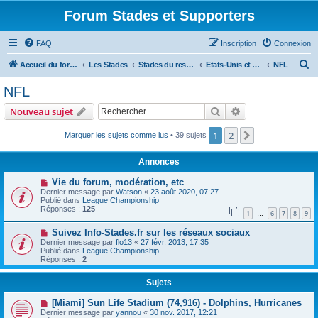
Forum Stades et Supporters
FAQ
Inscription
Connexion
R
Accueil du forum
Les Stades
Stades du reste du Monde
Etats-Unis et Canada
NFL
e
NFL
c
Rechercher
Recherche avanc
Nouveau sujet
h
e
1
2
Suivant
Marquer les sujets comme lus
• 39 sujets
r
Annonces
c
Vie du forum, modération, etc
h
Dernier message par
Watson
«
23 août 2020, 07:27
Publié dans
League Championship
e
Réponses :
125
1
6
7
8
9
…
r
Suivez Info-Stades.fr sur les réseaux sociaux
Dernier message par
flo13
«
27 févr. 2013, 17:35
Publié dans
League Championship
Réponses :
2
Sujets
[Miami] Sun Life Stadium (74,916) - Dolphins, Hurricanes
Dernier message par
yannou
«
30 nov. 2017, 12:21