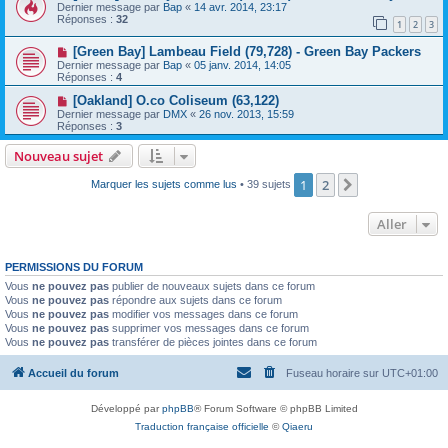
Dernier message par
Bap
«
14 avr. 2014, 23:17
Réponses :
32
1
2
3
[Green Bay] Lambeau Field (79,728) - Green Bay Packers
Dernier message par
Bap
«
05 janv. 2014, 14:05
Réponses :
4
[Oakland] O.co Coliseum (63,122)
Dernier message par
DMX
«
26 nov. 2013, 15:59
Réponses :
3
Nouveau sujet
1
2
Suivant
Marquer les sujets comme lus
• 39 sujets
Aller
PERMISSIONS DU FORUM
Vous
ne pouvez pas
publier de nouveaux sujets dans ce forum
Vous
ne pouvez pas
répondre aux sujets dans ce forum
Vous
ne pouvez pas
modifier vos messages dans ce forum
Vous
ne pouvez pas
supprimer vos messages dans ce forum
Vous
ne pouvez pas
transférer de pièces jointes dans ce forum
Accueil du forum
Fuseau horaire sur
UTC+01:00
Développé par
phpBB
® Forum Software © phpBB Limited
Traduction française officielle
©
Qiaeru