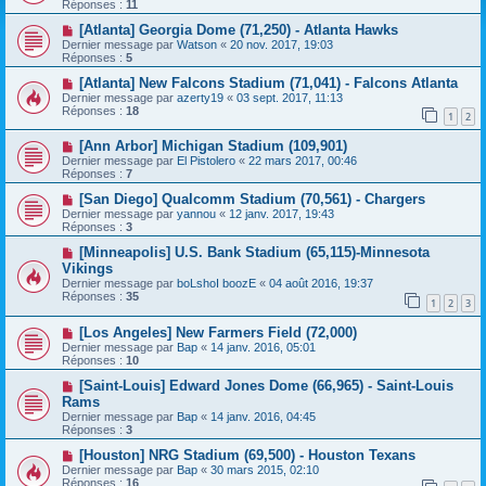
Réponses :
11
[Atlanta] Georgia Dome (71,250) - Atlanta Hawks
Dernier message par
Watson
«
20 nov. 2017, 19:03
Réponses :
5
[Atlanta] New Falcons Stadium (71,041) - Falcons Atlanta
Dernier message par
azerty19
«
03 sept. 2017, 11:13
Réponses :
18
1
2
[Ann Arbor] Michigan Stadium (109,901)
Dernier message par
El Pistolero
«
22 mars 2017, 00:46
Réponses :
7
[San Diego] Qualcomm Stadium (70,561) - Chargers
Dernier message par
yannou
«
12 janv. 2017, 19:43
Réponses :
3
[Minneapolis] U.S. Bank Stadium (65,115)-Minnesota
Vikings
Dernier message par
boLshoI boozE
«
04 août 2016, 19:37
Réponses :
35
1
2
3
[Los Angeles] New Farmers Field (72,000)
Dernier message par
Bap
«
14 janv. 2016, 05:01
Réponses :
10
[Saint-Louis] Edward Jones Dome (66,965) - Saint-Louis
Rams
Dernier message par
Bap
«
14 janv. 2016, 04:45
Réponses :
3
[Houston] NRG Stadium (69,500) - Houston Texans
Dernier message par
Bap
«
30 mars 2015, 02:10
Réponses :
16