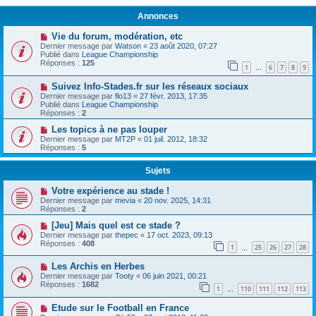
Annonces
Vie du forum, modération, etc
Dernier message par
Watson
«
23 août 2020, 07:27
Publié dans
League Championship
Réponses :
125
1
6
7
8
9
…
Suivez Info-Stades.fr sur les réseaux sociaux
Dernier message par
flo13
«
27 févr. 2013, 17:35
Publié dans
League Championship
Réponses :
2
Les topics à ne pas louper
Dernier message par
MT2P
«
01 juil. 2012, 18:32
Réponses :
5
Sujets
Votre expérience au stade !
Dernier message par
mevia
«
20 nov. 2025, 14:31
Réponses :
2
[Jeu] Mais quel est ce stade ?
Dernier message par
thepec
«
17 oct. 2023, 09:13
Réponses :
408
1
25
26
27
28
…
Les Archis en Herbes
Dernier message par
Tooty
«
06 juin 2021, 00:21
Réponses :
1682
1
110
111
112
113
…
Etude sur le Football en France