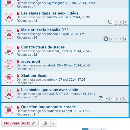
Dernier message par
Myrelingues
«
12 nov. 2014, 20:44
Réponses :
4
Les stades dans les jeux vidéos
Dernier message par
fabol22
«
26 sept. 2014, 12:38
Réponses :
41
1
2
3
Mais où est la baballe ???
Dernier message par
yannou
«
10 juil. 2014, 17:10
Réponses :
56
1
2
3
4
Constructeurs de stades
Dernier message par
Marshall_
«
09 juil. 2014, 22:46
Réponses :
12
aidez moi!
Dernier message par
aladdin29
«
03 juin 2014, 20:47
Réponses :
2
Stadium Seats
Dernier message par
milcis
«
07 mai 2014, 17:03
Réponses :
9
Les stades que vous avez visité
Dernier message par
GUIGS007
«
31 mars 2014, 18:17
Réponses :
63
1
2
3
4
5
Question importante sur stade
Dernier message par
Watson
«
13 sept. 2013, 17:24
Réponses :
1
Nouveau sujet