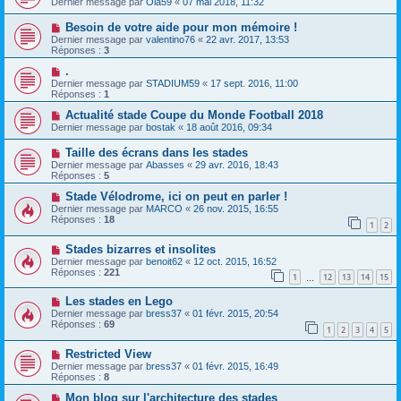
Dernier message par
Ola59
«
07 mai 2018, 11:32
Besoin de votre aide pour mon mémoire !
Dernier message par
valentino76
«
22 avr. 2017, 13:53
Réponses :
3
.
Dernier message par
STADIUM59
«
17 sept. 2016, 11:00
Réponses :
1
Actualité stade Coupe du Monde Football 2018
Dernier message par
bostak
«
18 août 2016, 09:34
Taille des écrans dans les stades
Dernier message par
Abasses
«
29 avr. 2016, 18:43
Réponses :
5
Stade Vélodrome, ici on peut en parler !
Dernier message par
MARCO
«
26 nov. 2015, 16:55
Réponses :
18
1
2
Stades bizarres et insolites
Dernier message par
benoit62
«
12 oct. 2015, 16:52
Réponses :
221
1
12
13
14
15
…
Les stades en Lego
Dernier message par
bress37
«
01 févr. 2015, 20:54
Réponses :
69
1
2
3
4
5
Restricted View
Dernier message par
bress37
«
01 févr. 2015, 16:49
Réponses :
8
Mon blog sur l'architecture des stades