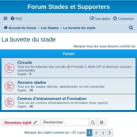
Forum Stades et Supporters
FAQ
Inscription
Connexion
R
Accueil du forum
Les Stades
La buvette du stade
e
La buvette du stade
c
Marquer tous les sous-forums comme lus
h
Forum
e
Circuits
r
Tout sur les tribunes des circuits de Formule 1, Moto GP et diverses courses
automobiles
c
Sujets :
9
h
Anciens stades
e
Tout sur les stades détruits, abandonnés ou non construits
Sujets :
25
r
Centres d'entrainement et Formation
Tout sur les centres d'entrainement et formation (tous sports)
Sujets :
46
Rechercher
Recherche avanc
Nouveau sujet
1
2
3
Suivant
Marquer les sujets comme lus
• 59 sujets