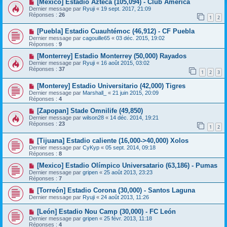
[Mexico] Estadio Azteca (105,094) - Club America
Dernier message par
Ryuji
«
19 sept. 2017, 21:09
Réponses :
26
1
2
[Puebla] Estadio Cuauhtémoc (46,912) - CF Puebla
Dernier message par
cagouille65
«
03 déc. 2015, 19:02
Réponses :
9
[Monterrey] Estadio Monterrey (50,000) Rayados
Dernier message par
Ryuji
«
16 août 2015, 03:02
Réponses :
37
1
2
3
[Monterey] Estadio Universitario (42,000) Tigres
Dernier message par
Marshall_
«
21 juin 2015, 20:09
Réponses :
4
[Zapopan] Stade Omnilife (49,850)
Dernier message par
wilson28
«
14 déc. 2014, 19:21
Réponses :
23
1
2
[Tijuana] Estadio caliente (16,000->40,000) Xolos
Dernier message par
CyKyp
«
05 sept. 2014, 09:18
Réponses :
8
[Mexico] Estadio Olímpico Universatario (63,186) - Pumas
Dernier message par
gripen
«
25 août 2013, 23:23
Réponses :
7
[Torreón] Estadio Corona (30,000) - Santos Laguna
Dernier message par
Ryuji
«
24 août 2013, 11:26
[León] Estadio Nou Camp (30,000) - FC León
Dernier message par
gripen
«
25 févr. 2013, 11:18
Réponses :
4