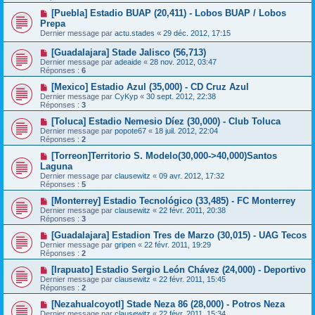
[Puebla] Estadio BUAP (20,411) - Lobos BUAP / Lobos
Prepa
Dernier message par
actu.stades
«
29 déc. 2012, 17:15
[Guadalajara] Stade Jalisco (56,713)
Dernier message par
adeaide
«
28 nov. 2012, 03:47
Réponses :
6
[Mexico] Estadio Azul (35,000) - CD Cruz Azul
Dernier message par
CyKyp
«
30 sept. 2012, 22:38
Réponses :
3
[Toluca] Estadio Nemesio Díez (30,000) - Club Toluca
Dernier message par
popote67
«
18 juil. 2012, 22:04
Réponses :
2
[Torreon]Territorio S. Modelo(30,000->40,000)Santos
Laguna
Dernier message par
clausewitz
«
09 avr. 2012, 17:32
Réponses :
5
[Monterrey] Estadio Tecnológico (33,485) - FC Monterrey
Dernier message par
clausewitz
«
22 févr. 2011, 20:38
Réponses :
3
[Guadalajara] Estadion Tres de Marzo (30,015) - UAG Tecos
Dernier message par
gripen
«
22 févr. 2011, 19:29
Réponses :
2
[Irapuato] Estadio Sergio León Chávez (24,000) - Deportivo
Dernier message par
clausewitz
«
22 févr. 2011, 15:45
Réponses :
2
[Nezahualcoyotl] Stade Neza 86 (28,000) - Potros Neza
Dernier message par
clausewitz
«
22 févr. 2011, 15:34