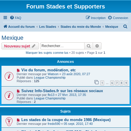
Forum Stades et Supporters
FAQ
Inscription
Connexion
R
Accueil du forum
Les Stades
Stades du reste du Monde
Mexique
e
Mexique
c
Rechercher
Recherche avanc
Nouveau sujet
h
Marquer les sujets comme lus
• 20 sujets • Page
1
sur
1
e
Annonces
r
c
Vie du forum, modération, etc
Dernier message par
Watson
«
23 août 2020, 07:27
h
Publié dans
League Championship
Réponses :
125
e
1
6
7
8
9
…
r
Suivez Info-Stades.fr sur les réseaux sociaux
Dernier message par
flo13
«
27 févr. 2013, 17:35
Publié dans
League Championship
Réponses :
2
Sujets
Les stades de la coupe du monde 1986 (Mexique)
Dernier message par
fredo590
«
05 sept. 2010, 17:40