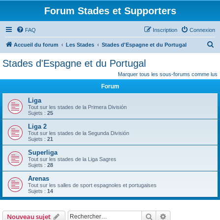
Forum Stades et Supporters
FAQ
Inscription
Connexion
R
Accueil du forum
Les Stades
Stades d'Espagne et du Portugal
e
Stades d'Espagne et du Portugal
c
Marquer tous les sous-forums comme lus
h
Forum
e
Liga
r
Tout sur les stades de la Primera División
Sujets :
25
c
Liga 2
h
Tout sur les stades de la Segunda División
e
Sujets :
21
r
Superliga
Tout sur les stades de la Liga Sagres
Sujets :
28
Arenas
Tout sur les salles de sport espagnoles et portugaises
Sujets :
14
Rechercher
Recherche avanc
Nouveau sujet