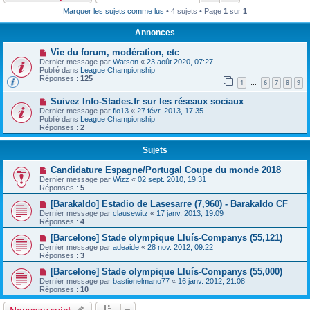
Marquer les sujets comme lus
• 4 sujets • Page
1
sur
1
Annonces
Vie du forum, modération, etc
Dernier message par
Watson
«
23 août 2020, 07:27
Publié dans
League Championship
Réponses :
125
1
6
7
8
9
…
Suivez Info-Stades.fr sur les réseaux sociaux
Dernier message par
flo13
«
27 févr. 2013, 17:35
Publié dans
League Championship
Réponses :
2
Sujets
Candidature Espagne/Portugal Coupe du monde 2018
Dernier message par
Wizz
«
02 sept. 2010, 19:31
Réponses :
5
[Barakaldo] Estadio de Lasesarre (7,960) - Barakaldo CF
Dernier message par
clausewitz
«
17 janv. 2013, 19:09
Réponses :
4
[Barcelone] Stade olympique Lluís-Companys (55,121)
Dernier message par
adeaide
«
28 nov. 2012, 09:22
Réponses :
3
[Barcelone] Stade olympique Lluís-Companys (55,000)
Dernier message par
bastienelmano77
«
16 janv. 2012, 21:08
Réponses :
10
Nouveau sujet