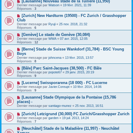
[Lausanne] Nouveau stade de la Tuilière (11,950)
Dernier message par
Watson
«
19 févr. 2021, 11:39
Réponses :
3
[Zurich] New Hardturm (19500) - FC Zurich / Grasshopper
Club
Dernier message par
Ryuji
«
25 nov. 2018, 21:32
Réponses :
6
[Genève] Le stade de Genève (30,084)
Dernier message par
WWA
«
07 avr. 2015, 12:05
Réponses :
12
[Berne] Stade de Suisse Wankdorf (31,784) - BSC Young
Boys
Dernier message par
johncena
«
13 févr. 2015, 13:57
Réponses :
8
[Bâle] Parc Saint-Jacques (38,500) - FC Bâle
Dernier message par
popote67
«
29 janv. 2015, 20:19
Réponses :
9
[Lucerne] Swissporarena (18 000) - FC Lucerne
Dernier message par
Javier.Coreupt
«
10 févr. 2014, 14:06
Réponses :
9
[Lausanne] Stade Olympique de la Pontaise (15,786
places) -
Dernier message par
santiago-munez
«
25 nov. 2013, 16:51
[Zurich] Letzigrund (30,000) FC Zurich/Grasshopper Zurich
Dernier message par
garden
«
19 juil. 2013, 14:24
Réponses :
7
[Neuchâtel] Stade de la Maladière (11,997) - Neuchâtel
Xamax