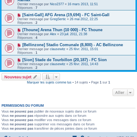
Dernier message par
Nico2377
«
16 mars 2013, 11:51
Réponses :
7
[Saint-Gall] AFG Arena (19,694) - FC Saint-Gall
Dernier message par
GregSertic
«
26 mai 2012, 22:25
Réponses :
2
[Thoune] Arena Thun (10 000) - FC Thoune
Dernier message par
Alex
«
23 juil. 2011, 21:38
Réponses :
4
[Bellinzone] Stadio Comunale (8,800) - AC Bellinzone
Dernier message par
clausewitz
«
25 févr. 2011, 15:01
Réponses :
1
[Sion] Stade de Tourbillon (20,187) - FC Sion
Dernier message par
clausewitz
«
25 févr. 2011, 14:43
Réponses :
2
Nouveau sujet
Marquer les sujets comme lus
• 14 sujets • Page
1
sur
1
Aller
PERMISSIONS DU FORUM
Vous
ne pouvez pas
publier de nouveaux sujets dans ce forum
Vous
ne pouvez pas
répondre aux sujets dans ce forum
Vous
ne pouvez pas
modifier vos messages dans ce forum
Vous
ne pouvez pas
supprimer vos messages dans ce forum
Vous
ne pouvez pas
transférer de pièces jointes dans ce forum