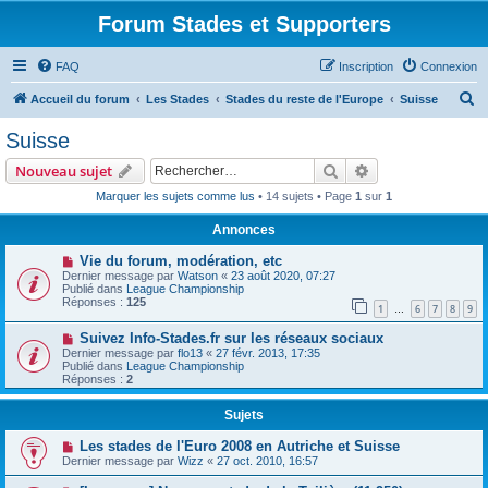
Forum Stades et Supporters
FAQ
Inscription
Connexion
R
Accueil du forum
Les Stades
Stades du reste de l'Europe
Suisse
e
Suisse
c
Rechercher
Recherche avanc
Nouveau sujet
h
Marquer les sujets comme lus
• 14 sujets • Page
1
sur
1
e
Annonces
r
c
Vie du forum, modération, etc
Dernier message par
Watson
«
23 août 2020, 07:27
h
Publié dans
League Championship
Réponses :
125
e
1
6
7
8
9
…
r
Suivez Info-Stades.fr sur les réseaux sociaux
Dernier message par
flo13
«
27 févr. 2013, 17:35
Publié dans
League Championship
Réponses :
2
Sujets
Les stades de l'Euro 2008 en Autriche et Suisse
Dernier message par
Wizz
«
27 oct. 2010, 16:57