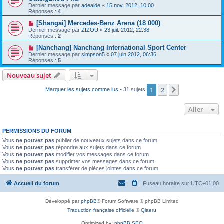
Dernier message par
adeaide
«
15 nov. 2012, 10:00
Réponses :
4
[Shangai] Mercedes-Benz Arena (18 000)
Dernier message par
ZIZOU
«
23 juil. 2012, 22:38
Réponses :
2
[Nanchang] Nanchang International Sport Center
Dernier message par
simpson5
«
07 juin 2012, 06:36
Réponses :
5
Nouveau sujet
1
2
Suivant
Marquer les sujets comme lus
• 31 sujets
Aller
PERMISSIONS DU FORUM
Vous
ne pouvez pas
publier de nouveaux sujets dans ce forum
Vous
ne pouvez pas
répondre aux sujets dans ce forum
Vous
ne pouvez pas
modifier vos messages dans ce forum
Vous
ne pouvez pas
supprimer vos messages dans ce forum
Vous
ne pouvez pas
transférer de pièces jointes dans ce forum
Accueil du forum
Fuseau horaire sur
UTC+01:00
Développé par
phpBB
® Forum Software © phpBB Limited
Traduction française officielle
©
Qiaeru
Optimized by:
phpBB SEO