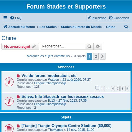
Forum Stades et Supporters
FAQ
Inscription
Connexion
R
Accueil du forum
Les Stades
Stades du reste du Monde
Chine
e
Chine
c
Rechercher
Recherche avanc
Nouveau sujet
h
e
1
2
Suivant
Marquer les sujets comme lus
• 31 sujets
r
Annonces
c
Vie du forum, modération, etc
h
Dernier message par
Watson
«
23 août 2020, 07:27
Publié dans
League Championship
e
Réponses :
125
1
6
7
8
9
…
r
Suivez Info-Stades.fr sur les réseaux sociaux
Dernier message par
flo13
«
27 févr. 2013, 17:35
Publié dans
League Championship
Réponses :
2
Sujets
[Tianjin] Tianjin Olympic Centre Stadium (60,000)
Dernier message par
TheMantle
«
14 nov. 2015, 11:00