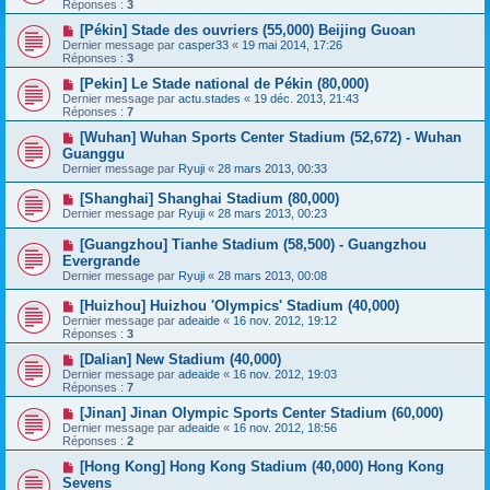
Réponses :
3
[Pékin] Stade des ouvriers (55,000) Beijing Guoan
Dernier message par
casper33
«
19 mai 2014, 17:26
Réponses :
3
[Pekin] Le Stade national de Pékin (80,000)
Dernier message par
actu.stades
«
19 déc. 2013, 21:43
Réponses :
7
[Wuhan] Wuhan Sports Center Stadium (52,672) - Wuhan
Guanggu
Dernier message par
Ryuji
«
28 mars 2013, 00:33
[Shanghai] Shanghai Stadium (80,000)
Dernier message par
Ryuji
«
28 mars 2013, 00:23
[Guangzhou] Tianhe Stadium (58,500) - Guangzhou
Evergrande
Dernier message par
Ryuji
«
28 mars 2013, 00:08
[Huizhou] Huizhou 'Olympics' Stadium (40,000)
Dernier message par
adeaide
«
16 nov. 2012, 19:12
Réponses :
3
[Dalian] New Stadium (40,000)
Dernier message par
adeaide
«
16 nov. 2012, 19:03
Réponses :
7
[Jinan] Jinan Olympic Sports Center Stadium (60,000)
Dernier message par
adeaide
«
16 nov. 2012, 18:56
Réponses :
2
[Hong Kong] Hong Kong Stadium (40,000) Hong Kong
Sevens