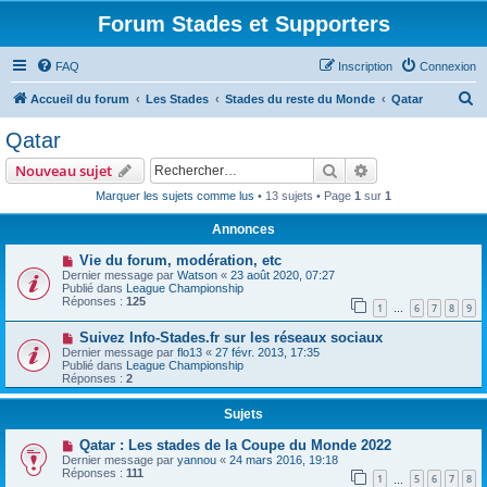
Forum Stades et Supporters
FAQ
Inscription
Connexion
R
Accueil du forum
Les Stades
Stades du reste du Monde
Qatar
e
Qatar
c
Rechercher
Recherche avanc
Nouveau sujet
h
Marquer les sujets comme lus
• 13 sujets • Page
1
sur
1
e
Annonces
r
c
Vie du forum, modération, etc
Dernier message par
Watson
«
23 août 2020, 07:27
h
Publié dans
League Championship
Réponses :
125
e
1
6
7
8
9
…
r
Suivez Info-Stades.fr sur les réseaux sociaux
Dernier message par
flo13
«
27 févr. 2013, 17:35
Publié dans
League Championship
Réponses :
2
Sujets
Qatar : Les stades de la Coupe du Monde 2022
Dernier message par
yannou
«
24 mars 2016, 19:18
Réponses :
111
1
5
6
7
8
…