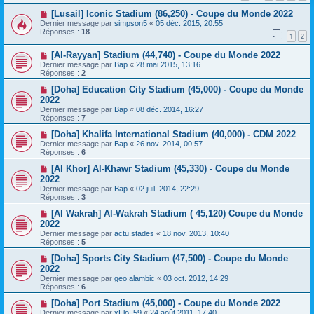
[Lusail] Iconic Stadium (86,250) - Coupe du Monde 2022
Dernier message par
simpson5
«
05 déc. 2015, 20:55
Réponses :
18
1
2
[Al-Rayyan] Stadium (44,740) - Coupe du Monde 2022
Dernier message par
Bap
«
28 mai 2015, 13:16
Réponses :
2
[Doha] Education City Stadium (45,000) - Coupe du Monde
2022
Dernier message par
Bap
«
08 déc. 2014, 16:27
Réponses :
7
[Doha] Khalifa International Stadium (40,000) - CDM 2022
Dernier message par
Bap
«
26 nov. 2014, 00:57
Réponses :
6
[Al Khor] Al-Khawr Stadium (45,330) - Coupe du Monde
2022
Dernier message par
Bap
«
02 juil. 2014, 22:29
Réponses :
3
[Al Wakrah] Al-Wakrah Stadium ( 45,120) Coupe du Monde
2022
Dernier message par
actu.stades
«
18 nov. 2013, 10:40
Réponses :
5
[Doha] Sports City Stadium (47,500) - Coupe du Monde
2022
Dernier message par
geo alambic
«
03 oct. 2012, 14:29
Réponses :
6
[Doha] Port Stadium (45,000) - Coupe du Monde 2022
Dernier message par
xFlo_59
«
24 août 2011, 17:40