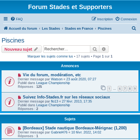
Forum Stades et Supporters
FAQ
Inscription
Connexion
R
Accueil du forum
Les Stades
Stades en France
Piscines
e
Piscines
c
Rechercher
Recherche avanc
Nouveau sujet
h
Marquer les sujets comme lus
• 17 sujets • Page
1
sur
1
e
Annonces
r
c
Vie du forum, modération, etc
Dernier message par
Watson
«
23 août 2020, 07:27
h
Publié dans
League Championship
Réponses :
125
e
1
6
7
8
9
…
r
Suivez Info-Stades.fr sur les réseaux sociaux
Dernier message par
flo13
«
27 févr. 2013, 17:35
Publié dans
League Championship
Réponses :
2
Sujets
[Bordeaux] Stade nautique Bordeaux-Mérignac (1,200)
Dernier message par
Gabriel476
«
10 févr. 2022, 14:02
Réponses :
1