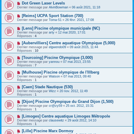
Dot Green Laser Levels
Dernier message par
AlvinBowman
«
06 août 2021, 11:18
[Reims] UCPA Sport Station (700)
Dernier message par
Toma-51
«
26 févr. 2021, 17:08
[Lens] Piscine olympique municipale (NC)
Dernier message par
arty
«
12 mai 2020, 17:01
Réponses :
4
[Aubervilliers] Centre aquatique Olympique (5,000)
Dernier message par
elgwendo09
«
09 août 2015, 11:44
Réponses :
10
[Tourcoing] Piscine Olympique (3,000)
Dernier message par
yannou
«
07 mai 2013, 23:55
Réponses :
7
[Mulhouse] Piscine olympique de l'Illberg
Dernier message par
Watson
«
07 mai 2013, 09:40
Réponses :
1
[Caen] Stade Nautique (530)
Dernier message par
Wizz
«
20 nov. 2012, 11:49
Réponses :
1
[Dijon] Piscine Olympique du Grand Dijon (1,500)
Dernier message par
cr@zy59
«
25 oct. 2012, 15:31
Réponses :
1
[Limoges] Centre aquatique Limoges Métropole
Dernier message par
clausewitz
«
29 août 2012, 14:10
Réponses :
1
[Lille] Piscine Marx Dormoy