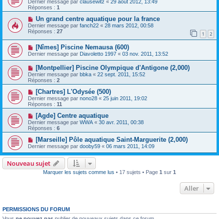
Dernier message par
clausewitz
«
29 août 2012, 13:49
Réponses :
1
Un grand centre aquatique pour la france
Dernier message par
fanch22
«
28 mars 2012, 00:58
Réponses :
27
1
2
[Nîmes] Piscine Nemausa (600)
Dernier message par
Diavoletto 1997
«
03 nov. 2011, 13:52
[Montpellier] Piscine Olympique d'Antigone (2,000)
Dernier message par
bbka
«
22 sept. 2011, 15:52
Réponses :
2
[Chartres] L'Odysée (500)
Dernier message par
nono28
«
25 juin 2011, 19:02
Réponses :
11
[Agde] Centre aquatique
Dernier message par
WWA
«
30 avr. 2011, 00:38
Réponses :
6
[Marseille] Pôle aquatique Saint-Marguerite (2,000)
Dernier message par
dooby59
«
06 mars 2011, 14:09
Nouveau sujet
Marquer les sujets comme lus
• 17 sujets • Page
1
sur
1
Aller
PERMISSIONS DU FORUM
Vous
ne pouvez pas
publier de nouveaux sujets dans ce forum