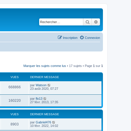
Rechercher
Recherche avancé
Inscription
Connexion
Marquer les sujets comme lus
• 17 sujets • Page
1
sur
1
VUES
DERNIER MESSAGE
par
Watson
668866
23 août 2020, 07:27
par
flo13
160220
27 févr. 2013, 17:35
VUES
DERNIER MESSAGE
par
Gabriel476
8903
10 févr. 2022, 14:02