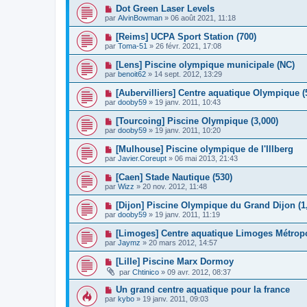
Dot Green Laser Levels
par
AlvinBowman
»
06 août 2021, 11:18
[Reims] UCPA Sport Station (700)
par
Toma-51
»
26 févr. 2021, 17:08
[Lens] Piscine olympique municipale (NC)
par
benoit62
»
14 sept. 2012, 13:29
[Aubervilliers] Centre aquatique Olympique (
par
dooby59
»
19 janv. 2011, 10:43
[Tourcoing] Piscine Olympique (3,000)
par
dooby59
»
19 janv. 2011, 10:20
[Mulhouse] Piscine olympique de l'Illberg
par
Javier.Coreupt
»
06 mai 2013, 21:43
[Caen] Stade Nautique (530)
par
Wizz
»
20 nov. 2012, 11:48
[Dijon] Piscine Olympique du Grand Dijon (1
par
dooby59
»
19 janv. 2011, 11:19
[Limoges] Centre aquatique Limoges Métrop
par
Jaymz
»
20 mars 2012, 14:57
[Lille] Piscine Marx Dormoy
par
Chtinico
»
09 avr. 2012, 08:37
Un grand centre aquatique pour la france
par
kybo
»
19 janv. 2011, 09:03