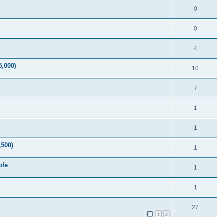
0
0
4
5,000)
10
7
1
1
,500)
1
ole
1
1
27
1
2