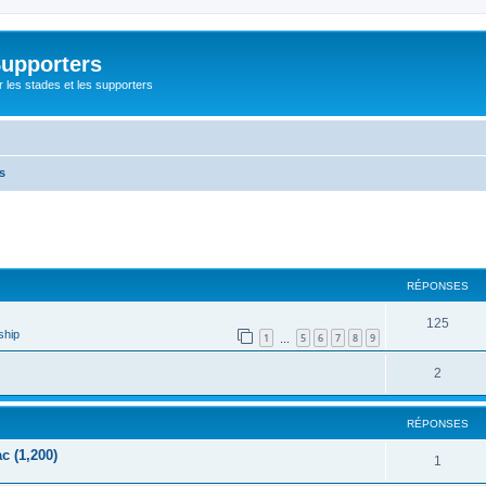
Supporters
r les stades et les supporters
s
cher
cherche avancée
RÉPONSES
125
ship
1
5
6
7
8
9
…
2
RÉPONSES
c (1,200)
1