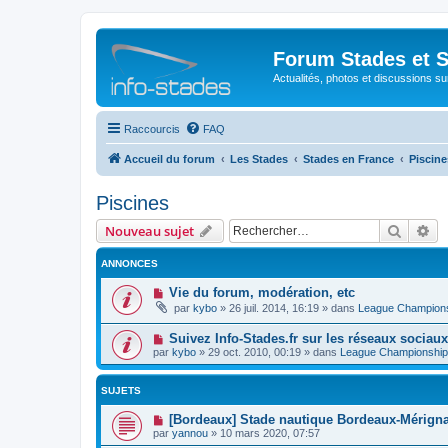
Forum Stades et 
Actualités, photos et discussions su
Raccourcis
FAQ
Accueil du forum
Les Stades
Stades en France
Piscine
Piscines
Recher
Re
Nouveau sujet
ANNONCES
Vie du forum, modération, etc
par
kybo
»
26 juil. 2014, 16:19
» dans
League Champion
Suivez Info-Stades.fr sur les réseaux sociaux
par
kybo
»
29 oct. 2010, 00:19
» dans
League Championship
SUJETS
[Bordeaux] Stade nautique Bordeaux-Mérigna
par
yannou
»
10 mars 2020, 07:57