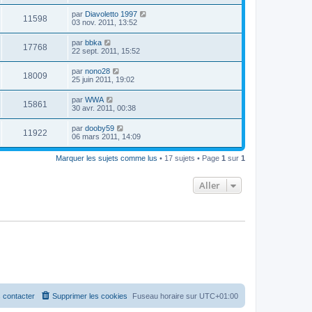
par
Diavoletto 1997
11598
03 nov. 2011, 13:52
par
bbka
17768
22 sept. 2011, 15:52
par
nono28
18009
25 juin 2011, 19:02
par
WWA
15861
30 avr. 2011, 00:38
par
dooby59
11922
06 mars 2011, 14:09
Marquer les sujets comme lus
• 17 sujets • Page
1
sur
1
Aller
 contacter
Supprimer les cookies
Fuseau horaire sur
UTC+01:00