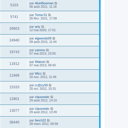
par
AlvinBowman
5103
06 août 2021, 11:18
par
Toma-51
5741
26 févr. 2021, 17:08
par
arty
26603
12 mai 2020, 17:01
par
elgwendo09
24940
09 août 2015, 11:44
par
yannou
19743
07 mai 2013, 23:55
par
Watson
11812
07 mai 2013, 09:40
par
Wizz
11668
20 nov. 2012, 11:49
par
cr@zy59
15333
25 oct. 2012, 15:31
par
clausewitz
12801
29 août 2012, 14:10
par
clausewitz
13077
29 août 2012, 13:49
par
fanch22
38440
28 mars 2012, 00:58