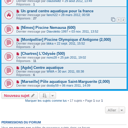
Dernier message par
clausewitz
«
29 août 2012, 13:49
Réponses :
1
Un grand centre aquatique pour la france
Dernier message par
fanch22
«
28 mars 2012, 00:58
Réponses :
27
1
2
[Nîmes] Piscine Nemausa (600)
Dernier message par
Diavoletto 1997
«
03 nov. 2011, 13:52
[Montpellier] Piscine Olympique d'Antigone (2,000)
Dernier message par
bbka
«
22 sept. 2011, 15:52
Réponses :
2
[Chartres] L'Odysée (500)
Dernier message par
nono28
«
25 juin 2011, 19:02
Réponses :
11
[Agde] Centre aquatique
Dernier message par
WWA
«
30 avr. 2011, 00:38
Réponses :
6
[Marseille] Pôle aquatique Saint-Marguerite (2,000)
Dernier message par
dooby59
«
06 mars 2011, 14:09
Nouveau sujet
Marquer les sujets comme lus
• 17 sujets • Page
1
sur
1
Aller
PERMISSIONS DU FORUM
Vous
ne pouvez pas
publier de nouveaux sujets dans ce forum