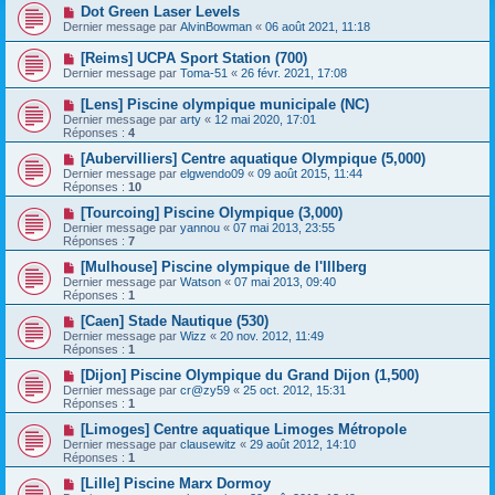
Dot Green Laser Levels
Dernier message par
AlvinBowman
«
06 août 2021, 11:18
[Reims] UCPA Sport Station (700)
Dernier message par
Toma-51
«
26 févr. 2021, 17:08
[Lens] Piscine olympique municipale (NC)
Dernier message par
arty
«
12 mai 2020, 17:01
Réponses :
4
[Aubervilliers] Centre aquatique Olympique (5,000)
Dernier message par
elgwendo09
«
09 août 2015, 11:44
Réponses :
10
[Tourcoing] Piscine Olympique (3,000)
Dernier message par
yannou
«
07 mai 2013, 23:55
Réponses :
7
[Mulhouse] Piscine olympique de l'Illberg
Dernier message par
Watson
«
07 mai 2013, 09:40
Réponses :
1
[Caen] Stade Nautique (530)
Dernier message par
Wizz
«
20 nov. 2012, 11:49
Réponses :
1
[Dijon] Piscine Olympique du Grand Dijon (1,500)
Dernier message par
cr@zy59
«
25 oct. 2012, 15:31
Réponses :
1
[Limoges] Centre aquatique Limoges Métropole
Dernier message par
clausewitz
«
29 août 2012, 14:10
Réponses :
1
[Lille] Piscine Marx Dormoy