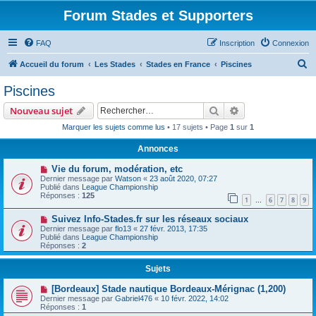
Forum Stades et Supporters
FAQ
Inscription
Connexion
R
Accueil du forum
Les Stades
Stades en France
Piscines
e
Piscines
c
Rechercher
Recherche avanc
Nouveau sujet
h
Marquer les sujets comme lus
• 17 sujets • Page
1
sur
1
e
Annonces
r
c
Vie du forum, modération, etc
Dernier message par
Watson
«
23 août 2020, 07:27
h
Publié dans
League Championship
Réponses :
125
e
1
6
7
8
9
…
r
Suivez Info-Stades.fr sur les réseaux sociaux
Dernier message par
flo13
«
27 févr. 2013, 17:35
Publié dans
League Championship
Réponses :
2
Sujets
[Bordeaux] Stade nautique Bordeaux-Mérignac (1,200)
Dernier message par
Gabriel476
«
10 févr. 2022, 14:02
Réponses :
1