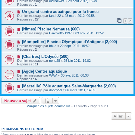
Dernier message par
clausewitz
«
29 août 2012, 13:49
Réponses :
1
Un grand centre aquatique pour la france
Dernier message par
fanch22
«
28 mars 2012, 00:58
Réponses :
27
1
2
[Nîmes] Piscine Nemausa (600)
Dernier message par
Diavoletto 1997
«
03 nov. 2011, 13:52
[Montpellier] Piscine Olympique d'Antigone (2,000)
Dernier message par
bbka
«
22 sept. 2011, 15:52
Réponses :
2
[Chartres] L'Odysée (500)
Dernier message par
nono28
«
25 juin 2011, 19:02
Réponses :
11
[Agde] Centre aquatique
Dernier message par
WWA
«
30 avr. 2011, 00:38
Réponses :
6
[Marseille] Pôle aquatique Saint-Marguerite (2,000)
Dernier message par
dooby59
«
06 mars 2011, 14:09
Nouveau sujet
Marquer les sujets comme lus
• 17 sujets • Page
1
sur
1
Aller
PERMISSIONS DU FORUM
Vous
ne pouvez pas
publier de nouveaux sujets dans ce forum