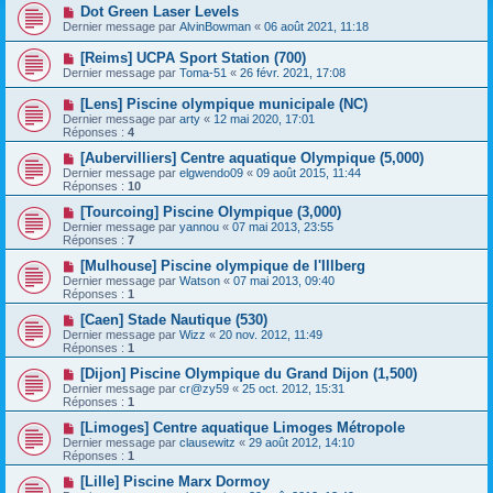
Dot Green Laser Levels
Dernier message par
AlvinBowman
«
06 août 2021, 11:18
[Reims] UCPA Sport Station (700)
Dernier message par
Toma-51
«
26 févr. 2021, 17:08
[Lens] Piscine olympique municipale (NC)
Dernier message par
arty
«
12 mai 2020, 17:01
Réponses :
4
[Aubervilliers] Centre aquatique Olympique (5,000)
Dernier message par
elgwendo09
«
09 août 2015, 11:44
Réponses :
10
[Tourcoing] Piscine Olympique (3,000)
Dernier message par
yannou
«
07 mai 2013, 23:55
Réponses :
7
[Mulhouse] Piscine olympique de l'Illberg
Dernier message par
Watson
«
07 mai 2013, 09:40
Réponses :
1
[Caen] Stade Nautique (530)
Dernier message par
Wizz
«
20 nov. 2012, 11:49
Réponses :
1
[Dijon] Piscine Olympique du Grand Dijon (1,500)
Dernier message par
cr@zy59
«
25 oct. 2012, 15:31
Réponses :
1
[Limoges] Centre aquatique Limoges Métropole
Dernier message par
clausewitz
«
29 août 2012, 14:10
Réponses :
1
[Lille] Piscine Marx Dormoy