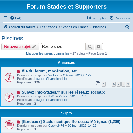
Forum Stades et Supporters
FAQ
Inscription
Connexion
R
Accueil du forum
Les Stades
Stades en France
Piscines
e
Piscines
c
Rechercher
Recherche avanc
Nouveau sujet
h
Marquer les sujets comme lus
• 17 sujets • Page
1
sur
1
e
Annonces
r
c
Vie du forum, modération, etc
Dernier message par
Watson
«
23 août 2020, 07:27
h
Publié dans
League Championship
Réponses :
125
e
1
6
7
8
9
…
r
Suivez Info-Stades.fr sur les réseaux sociaux
Dernier message par
flo13
«
27 févr. 2013, 17:35
Publié dans
League Championship
Réponses :
2
Sujets
[Bordeaux] Stade nautique Bordeaux-Mérignac (1,200)
Dernier message par
Gabriel476
«
10 févr. 2022, 14:02
Réponses :
1